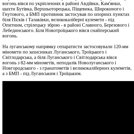
вогонь вівся по укріпленнях в районі Авдіївки, Кам'янки,
шахти Бутівка, Верхньоторецька, Піщевика, Широкиного і
Гнутового, а БМП противник застосував по опорних пунктах
біля Пісків і Талаківки, великокаліберні кулемети - під
Опитним, стрілецьку зброю -
в районі Славного, Березового і
Лебединського.
Біля Новотроїцького вівся снайперський
вогонь.
На луганському напрямку сепаратисти застосовували 120-мм
міномети по захисниках Луганського, Троїцького і
Світлодарська, а біля Луганського і Світлодарська вівся
вогонь з 82-мм мінометів, неподалік Новолуганського і
Новгородського - з гранатометів і великокаліберних кулеметів,
а з БМП - під Луганським і Троїцьким.