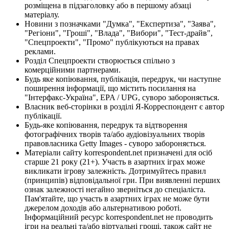
розміщена в підзаголовку або в першому абзаці
матеріалу.
Новини з позначками "Думка", "Експертиза", "Заява",
"Регіони", "Гроші", "Влада", "Вибори", "Тест-драйв",
"Спецпроекти", "Промо" публікуються на правах
реклами.
Розділ Спецпроекти створюється спільно з
комерційними партнерами.
Будь яке копіювання, публікація, передрук, чи наступне
поширення інформації, що містить посилання на
"Інтерфакс-Україна", EPA / UPG, суворо забороняється.
Власник веб-сторінки в розділі Я-Корреспондент є автор
публікації.
Будь-яке копіювання, передрук та відтворення
фотографічних творів та/або аудіовізуальних творів
правовласника Getty Images - суворо забороняється.
Матеріали сайту korrespondent.net призначені для осіб
старше 21 року (21+). Участь в азартних іграх може
викликати ігрову залежність. Дотримуйтесь правил
(принципів) відповідальної гри. При виявленні перших
ознак залежності негайно зверніться до спеціаліста.
Пам'ятайте, що участь в азартних іграх не може бути
джерелом доходів або альтернативою роботі.
Інформаційний ресурс korrespondent.net не проводить
ігри на реальні та/або віртуальні гроші, також сайт не