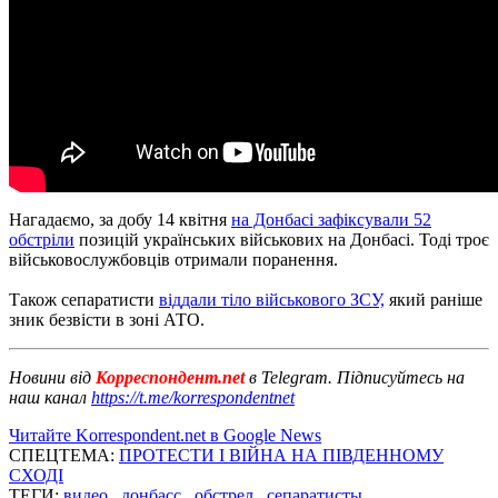
Нагадаємо, за добу 14 квітня
на Донбасі зафіксували 52
обстріли
позицій українських військових на Донбасі.
Тоді троє
військовослужбовців отримали поранення.
Також сепаратисти
віддали тіло військового ЗСУ,
який раніше
зник безвісти в зоні АТО.
Новини від
Корреспондент.net
в Telegram. Підписуйтесь на
наш канал
https://t.me/korrespondentnet
Читайте Korrespondent.net в Google News
СПЕЦТЕМА:
ПРОТЕСТИ І ВІЙНА НА ПІВДЕННОМУ
СХОДІ
ТЕГИ:
видео
,
донбасс
,
обстрел
,
сепаратисты