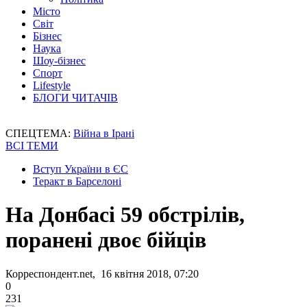
Місто
Світ
Бізнес
Наука
Шоу-бізнес
Спорт
Lifestyle
БЛОГИ ЧИТАЧІВ
СПЕЦТЕМА:
Війна в Ірані
ВСІ ТЕМИ
Вступ України в ЄС
Теракт в Барселоні
На Донбасі 59 обстрілів,
поранені двоє бійців
Корреспондент.net, 16 квітня 2018, 07:20
0
231