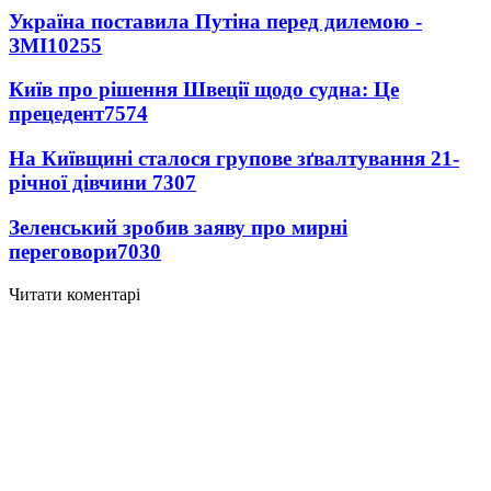
Україна поставила Путіна перед дилемою -
ЗМІ
10255
Київ про рішення Швеції щодо судна: Це
прецедент
7574
На Київщині сталося групове зґвалтування 21-
річної дівчини
7307
Зеленський зробив заяву про мирні
переговори
7030
Читати коментарі