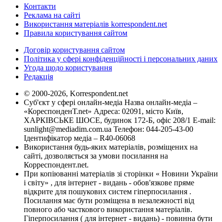
Контакти
Реклама на сайті
Використання матеріалів korrespondent.net
Правила користування сайтом
Договір користування сайтом
Політика у сфері конфіденційності і персональних даних
Угода щодо користування
Редакція
© 2000-2026, Korrespondent.net
Суб'єкт у сфері онлайн-медіа Назва онлайн-медіа –
«КореспонденТ.net» Адреса: 02091, місто Київ,
ХАРКІВСЬКЕ ШОСЕ, будинок 172-Б, офіс 208/1 E-mail:
sunlight@mediadim.com.ua
Телефон: 044-205-43-00
Ідентифікатор медіа – R40-06068
Використання будь-яких матеріалів, розміщених на
сайті, дозволяється за умови посилання на
Корреспондент.net.
При копіюванні матеріалів зі сторінки « Новини України
і світу» , для інтернет - видань - обов'язкове пряме
відкрите для пошукових систем гіперпосилання .
Посилання має бути розміщена в незалежності від
повного або часткового використання матеріалів.
Гіперпосилання ( для інтернет - видань) - повинна бути