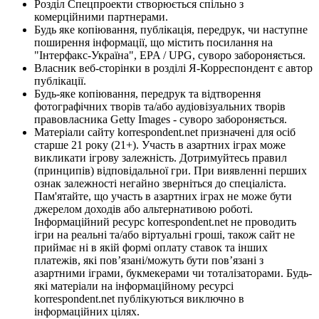
Розділ Спецпроекти створюється спільно з
комерційними партнерами.
Будь яке копіювання, публікація, передрук, чи наступне
поширення інформації, що містить посилання на
"Інтерфакс-Україна", EPA / UPG, суворо забороняється.
Власник веб-сторінки в розділі Я-Корреспондент є автор
публікації.
Будь-яке копіювання, передрук та відтворення
фотографічних творів та/або аудіовізуальних творів
правовласника Getty Images - суворо забороняється.
Матеріали сайту korrespondent.net призначені для осіб
старше 21 року (21+). Участь в азартних іграх може
викликати ігрову залежність. Дотримуйтесь правил
(принципів) відповідальної гри. При виявленні перших
ознак залежності негайно зверніться до спеціаліста.
Пам'ятайте, що участь в азартних іграх не може бути
джерелом доходів або альтернативою роботі.
Інформаційний ресурс korrespondent.net не проводить
ігри на реальні та/або віртуальні гроші, також сайт не
приймає ні в якій формі оплату ставок та інших
платежів, які пов’язані/можуть бути пов’язані з
азартними іграми, букмекерами чи тоталізаторами. Будь-
які матеріали на інформаційному ресурсі
korrespondent.net публікуються виключно в
інформаційних цілях.