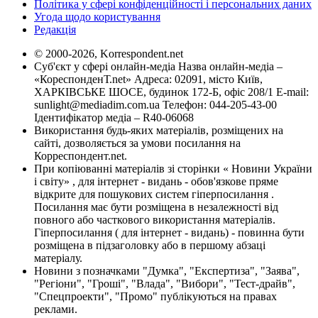
Політика у сфері конфіденційності і персональних даних
Угода щодо користування
Редакція
© 2000-2026, Korrespondent.net
Суб'єкт у сфері онлайн-медіа Назва онлайн-медіа –
«КореспонденТ.net» Адреса: 02091, місто Київ,
ХАРКІВСЬКЕ ШОСЕ, будинок 172-Б, офіс 208/1 E-mail:
sunlight@mediadim.com.ua
Телефон: 044-205-43-00
Ідентифікатор медіа – R40-06068
Використання будь-яких матеріалів, розміщених на
сайті, дозволяється за умови посилання на
Корреспондент.net.
При копіюванні матеріалів зі сторінки « Новини України
і світу» , для інтернет - видань - обов'язкове пряме
відкрите для пошукових систем гіперпосилання .
Посилання має бути розміщена в незалежності від
повного або часткового використання матеріалів.
Гіперпосилання ( для інтернет - видань) - повинна бути
розміщена в підзаголовку або в першому абзаці
матеріалу.
Новини з позначками "Думка", "Експертиза", "Заява",
"Регіони", "Гроші", "Влада", "Вибори", "Тест-драйв",
"Спецпроекти", "Промо" публікуються на правах
реклами.