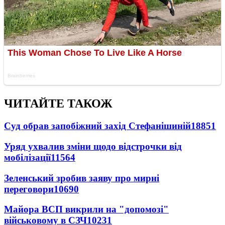
ЧИТАЙТЕ ТАКОЖ
Суд обрав запобіжний захід Стефанішиній
18851
Уряд ухвалив зміни щодо відстрочки від
мобілізації
11564
Зеленський зробив заяву про мирні
переговори
10690
Майора ВСП викрили на "допомозі"
військовому в СЗЧ
10231