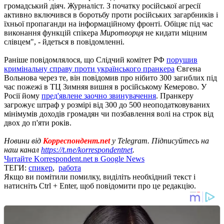
громадський діяч. Журналіст. З початку російської агресії
активно включився в боротьбу проти російських загарбників і
їхньої пропаганди на інформаційному фронті. Обіцяє під час
виконання функцій спікера
Миротворця
не кидати міцним
слівцем", - йдеться в повідомленні.
Раніше повідомлялося, що Слідчий комітет РФ
порушив
кримінальну справу проти українського пранкера
Євгена
Вольнова через те, він повідомив про нібито 300 загиблих під
час пожежі в ТЦ Зимняя вишня в російському Кемерово. У
Росії йому
пред'явлене заочно звинувачення
. Пранкеру
загрожує штраф у розмірі від 300 до 500 неоподатковуваних
мінімумів доходів громадян чи позбавлення волі на строк від
двох до п'яти років.
Новини від
Корреспондент.net
у Telegram. Підписуйтесь на
наш канал
https://t.me/korrespondentnet
.
Читайте Korrespondent.net в Google News
ТЕГИ:
спикер
,
работа
Якщо ви помітили помилку, виділіть необхідний текст і
натисніть Ctrl + Enter, щоб повідомити про це редакцію.