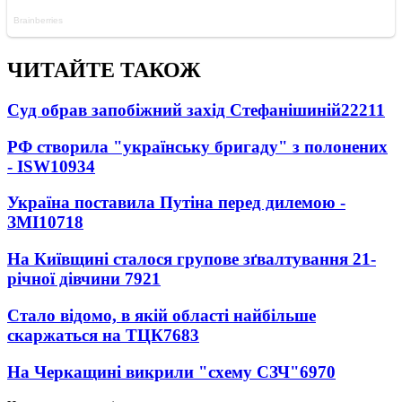
ЧИТАЙТЕ ТАКОЖ
Суд обрав запобіжний захід Стефанішиній
22211
РФ створила "українську бригаду" з полонених
- ISW
10934
Україна поставила Путіна перед дилемою -
ЗМІ
10718
На Київщині сталося групове зґвалтування 21-
річної дівчини
7921
Стало відомо, в якій області найбільше
скаржаться на ТЦК
7683
На Черкащині викрили "схему СЗЧ"
6970