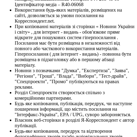
Ідентифікатор медіа – R40-06068
Використання будь-яких матеріалів, розміщених на
сайті, дозволяється за умови посилання на
Корреспондент.net.
При копіюванні матеріалів зі сторінки « Новини України
і світу» , для інтернет - видань - обов'язкове пряме
відкрите для пошукових систем гіперпосилання .
Посилання має бути розміщена в незалежності від
повного або часткового використання матеріалів.
Гіперпосилання ( для інтернет - видань) - повинна бути
розміщена в підзаголовку або в першому абзаці
матеріалу.
Новини з позначками "Думка", "Експертиза", "Заява",
"Регіони", "Гроші", "Влада", "Вибори", "Тест-драйв",
"Спецпроекти", "Промо" публікуються на правах
реклами.
Розділ Спецпроекти створюється спільно з
комерційними партнерами.
Будь яке копіювання, публікація, передрук, чи наступне
поширення інформації, що містить посилання на
"Інтерфакс-Україна", EPA / UPG, суворо забороняється.
Власник веб-сторінки в розділі Я-Корреспондент є автор
публікації.
Будь-яке копіювання, передрук та відтворення
фотографічних творів та/або аудіовізуальних творів