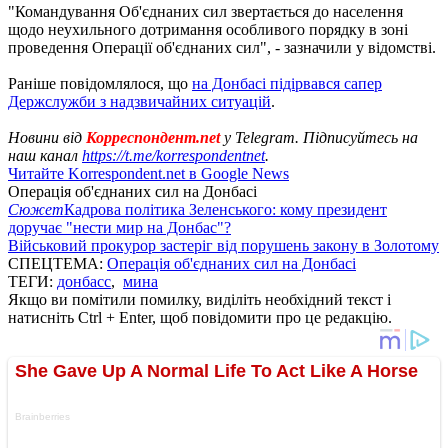
"Командування Об'єднаних сил звертається до населення
щодо неухильного дотримання особливого порядку в зоні
проведення Операції об'єднаних сил", - зазначили у відомстві.
Раніше повідомлялося, що
на Донбасі підірвався сапер
Держслужби з надзвичайних ситуацій
.
Новини від
Корреспондент.net
у Telegram. Підписуйтесь на
наш канал
https://t.me/korrespondentnet
.
Читайте Korrespondent.net в Google News
Операція об'єднаних сил на Донбасі
Сюжет
Кадрова політика Зеленського: кому президент
доручає "нести мир на Донбас"?
Військовий прокурор застеріг від порушень закону в Золотому
СПЕЦТЕМА:
Операція об'єднаних сил на Донбасі
ТЕГИ:
донбасс
,
мина
Якщо ви помітили помилку, виділіть необхідний текст і
натисніть Ctrl + Enter, щоб повідомити про це редакцію.