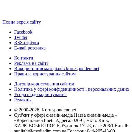
Повна версія сайту
Facebook
Twitter
RSS-стрічки
E-mail розсилка
Контакти
Реклама на сайті
Використання матеріалів korrespondent.net
Правила користування сайтом
Договір користування сайтом
Політика у сфері конфіденційності і персональних даних
Угода щодо користування
Редакція
© 2000-2026, Korrespondent.net
Суб'єкт у сфері онлайн-медіа Назва онлайн-медіа –
«КореспонденТ.net» Адреса: 02091, місто Київ,
ХАРКІВСЬКЕ ШОСЕ, будинок 172-Б, офіс 208/1 E-mail:
sunlight@mediadim.com.ua
Телефон: 044-205-43-00