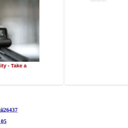
ії
26437
105