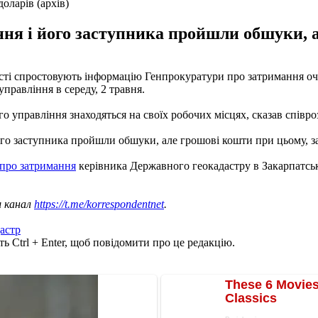
оларів (архів)
ння і його заступника пройшли обшуки, а
сті спростовують інформацію Генпрокуратури про затримання очі
правління в середу, 2 травня.
о управління знаходяться на своїх робочих місцях, сказав співр
його заступника пройшли обшуки, але грошові кошти при цьому, з
 про затримання
керівника Державного геокадастру в Закарпатській
ш канал
https://t.me/korrespondentnet
.
астр
ь Ctrl + Enter, щоб повідомити про це редакцію.