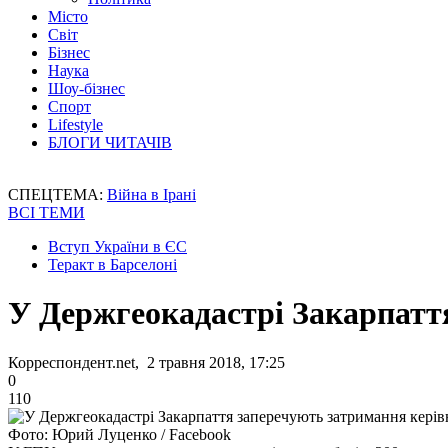
Місто
Світ
Бізнес
Наука
Шоу-бізнес
Спорт
Lifestyle
БЛОГИ ЧИТАЧІВ
СПЕЦТЕМА:
Війна в Ірані
ВСІ ТЕМИ
Вступ України в ЄС
Теракт в Барселоні
У Держгеокадастрі Закарпатт
Корреспондент.net, 2 травня 2018, 17:25
0
110
Фото: Юрий Луценко / Facebook