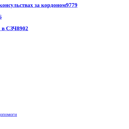
 консульствах за кордоном
9779
6
 в СЗЧ
8902
 допомоги