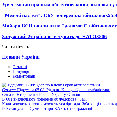
Уряд змінив правила обслуговування чоловіків у
"Медові пастки": СБУ попередила військових
955
Майора ВСП викрили на "допомозі" військовому
Залужний: Україна не вступить до НАТО
8506
Читати коментарі
Новини України
Останні
Популярні
Коментовані
Сюжет
Підсумки 05.08: Удар по Києву і брак антибалістики
Сюжет
Вторгнення Росії в Україну. Онлайн
В ОП виключають повернення Федорова - ЗМІ
Коли мовчить зв'язок - мовчить уся бригада. Зв'язківці просять
РФ скинула на Суми чотири КАБи: є постраждалі