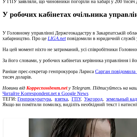
У ГПУ заявляли, що чиновники погоріли на хабарі у 200 тисяч д
У робочих кабінетах очільника управлі
У Головному управлінні Держгеокадастру в Закарпатській обла
хабарництво. Про це
LIGA.net
повідомили в юридичній службі у
На цей момент ніхто не затриманий, усі співробітники Головног
За його словами, у робочих кабінетах керівника управління і 
Раніше прес-секретар генпрокурора Лариса
Сарган повідомила
тисяч доларів.
Новини від
Корреспондент.net
у Telegram. Підписуйтесь на на
Читайте Korrespondent.net в Google News
ТЕГИ:
Генпрокуратура
,
взятка
,
ГПУ
,
Ужгород
,
земельный кад
Якщо ви помітили помилку, виділіть необхідний текст і натисніт