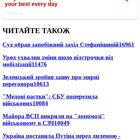
ЧИТАЙТЕ ТАКОЖ
Суд обрав запобіжний захід Стефанішиній
16961
Уряд ухвалив зміни щодо відстрочки від
мобілізації
11476
Зеленський зробив заяву про мирні
переговори
10613
"Медові пастки": СБУ попередила
військових
10084
Майора ВСП викрили на "допомозі"
військовому в СЗЧ
10049
Україна поставила Путіна перед дилемою -