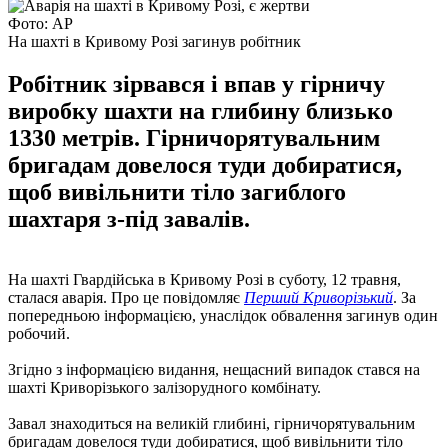
Фото: АР
На шахті в Кривому Розі загинув робітник
Робітник зірвався і впав у гірничу
виробку шахти на глибину близько
1330 метрів. Гірничорятувальним
бригадам довелося туди добиратися,
щоб вивільнити тіло загиблого
шахтаря з-під завалів.
На шахті Гвардійська в Кривому Розі в суботу, 12 травня,
сталася аварія. Про це повідомляє
Перший Криворізький
. За
попередньою інформацією, унаслідок обвалення загинув один
робочий.
Згідно з інформацією видання, нещасний випадок стався на
шахті Криворізького залізорудного комбінату.
Завал знаходиться на великій глибині, гірничорятувальним
бригадам довелося туди добиратися, щоб вивільнити тіло