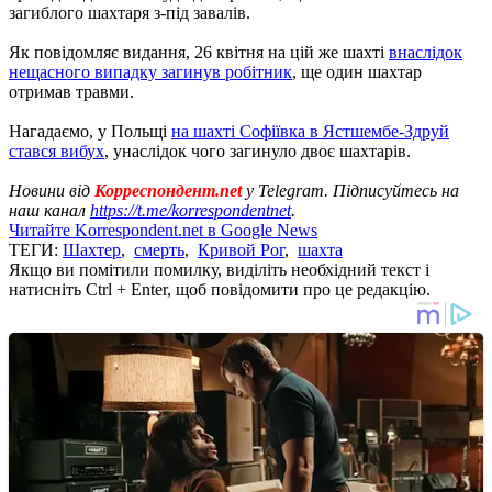
загиблого шахтаря з-під завалів.
Як повідомляє видання, 26 квітня на цій же шахті
внаслідок
нещасного випадку загинув робітник
, ще один шахтар
отримав травми.
Нагадаємо, у Польщі
на шахті Софіївка в Ястшембе-Здруй
стався вибух
, унаслідок чого загинуло двоє шахтарів.
Новини від
Корреспондент.net
у Telegram. Підписуйтесь на
наш канал
https://t.me/korrespondentnet
.
Читайте Korrespondent.net в Google News
ТЕГИ:
Шахтер
,
смерть
,
Кривой Рог
,
шахта
Якщо ви помітили помилку, виділіть необхідний текст і
натисніть Ctrl + Enter, щоб повідомити про це редакцію.