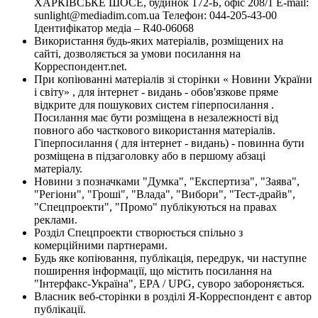
ХАРКІВСЬКЕ ШОСЕ, будинок 172-Б, офіс 208/1 E-mail:
sunlight@mediadim.com.ua
Телефон: 044-205-43-00
Ідентифікатор медіа – R40-06068
Використання будь-яких матеріалів, розміщених на
сайті, дозволяється за умови посилання на
Корреспондент.net.
При копіюванні матеріалів зі сторінки « Новини України
і світу» , для інтернет - видань - обов'язкове пряме
відкрите для пошукових систем гіперпосилання .
Посилання має бути розміщена в незалежності від
повного або часткового використання матеріалів.
Гіперпосилання ( для інтернет - видань) - повинна бути
розміщена в підзаголовку або в першому абзаці
матеріалу.
Новини з позначками "Думка", "Експертиза", "Заява",
"Регіони", "Гроші", "Влада", "Вибори", "Тест-драйв",
"Спецпроекти", "Промо" публікуються на правах
реклами.
Розділ Спецпроекти створюється спільно з
комерційними партнерами.
Будь яке копіювання, публікація, передрук, чи наступне
поширення інформації, що містить посилання на
"Інтерфакс-Україна", EPA / UPG, суворо забороняється.
Власник веб-сторінки в розділі Я-Корреспондент є автор
публікації.