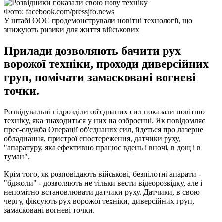
Фото: facebook.com/pressjfo.news
У штабі ООС продемонстрували новітні технології, що
знижують ризики для життя військових
Прилади дозволяють бачити рух
ворожої техніки, проходи диверсійних
груп, помічати замасковані вогневі
точки.
Розвідувальні підрозділи об'єднаних сил показали новітню
техніку, яка знаходиться у них на озброєнні.
Як повідомляє
прес-служба Операції об'єднаних сил, йдеться про лазерне
обладнання, пристрої спостереження, датчики руху,
"апаратуру, яка ефективно працює вдень і вночі, в дощ і в
туман".
Крім того, як розповідають військові, безпілотні апарати -
"бджоли" - дозволяють не тільки вести відеорозвідку, але і
непомітно встановлювати датчики руху.
Датчики, в свою
чергу, фіксують рух ворожої техніки, диверсійних груп,
замасковані вогневі точки.