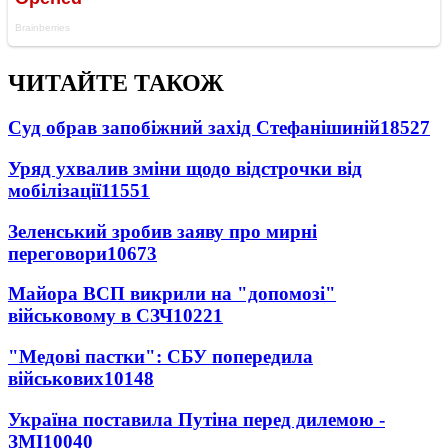
ЧИТАЙТЕ ТАКОЖ
Суд обрав запобіжний захід Стефанішиній
18527
Уряд ухвалив зміни щодо відстрочки від
мобілізації
11551
Зеленський зробив заяву про мирні
переговори
10673
Майора ВСП викрили на "допомозі"
військовому в СЗЧ
10221
"Медові пастки": СБУ попередила
військових
10148
Україна поставила Путіна перед дилемою -
ЗМІ
10040