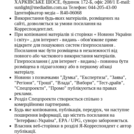
ХАРКІВСЬКЕ ШОСЕ, будинок 172-Б, офіс 208/1 E-mail:
sunlight@mediadim.com.ua
Телефон: 044-205-43-00
Ідентифікатор медіа – R40-06068
Використання будь-яких матеріалів, розміщених на
сайті, дозволяється за умови посилання на
Корреспондент.net.
При копіюванні матеріалів зі сторінки « Новини України
і світу» , для інтернет - видань - обов'язкове пряме
відкрите для пошукових систем гіперпосилання .
Посилання має бути розміщена в незалежності від
повного або часткового використання матеріалів.
Гіперпосилання ( для інтернет - видань) - повинна бути
розміщена в підзаголовку або в першому абзаці
матеріалу.
Новини з позначками "Думка", "Експертиза", "Заява",
"Регіони", "Гроші", "Влада", "Вибори", "Тест-драйв",
"Спецпроекти", "Промо" публікуються на правах
реклами.
Розділ Спецпроекти створюється спільно з
комерційними партнерами.
Будь яке копіювання, публікація, передрук, чи наступне
поширення інформації, що містить посилання на
"Інтерфакс-Україна", EPA / UPG, суворо забороняється.
Власник веб-сторінки в розділі Я-Корреспондент є автор
публікації.