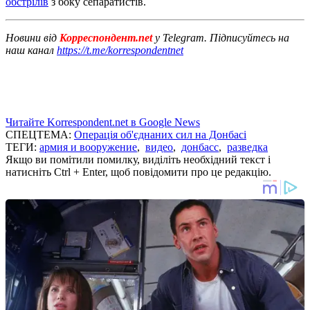
обстрілів
з боку сепаратистів.
Новини від
Корреспондент.net
у Telegram. Підписуйтесь на
наш канал
https://t.me/korrespondentnet
Читайте Korrespondent.net в Google News
СПЕЦТЕМА:
Операція об'єднаних сил на Донбасі
ТЕГИ:
армия и вооружение
,
видео
,
донбасс
,
разведка
Якщо ви помітили помилку, виділіть необхідний текст і
натисніть Ctrl + Enter, щоб повідомити про це редакцію.