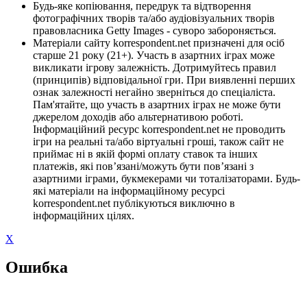
Будь-яке копіювання, передрук та відтворення
фотографічних творів та/або аудіовізуальних творів
правовласника Getty Images - суворо забороняється.
Матеріали сайту korrespondent.net призначені для осіб
старше 21 року (21+). Участь в азартних іграх може
викликати ігрову залежність. Дотримуйтесь правил
(принципів) відповідальної гри. При виявленні перших
ознак залежності негайно зверніться до спеціаліста.
Пам'ятайте, що участь в азартних іграх не може бути
джерелом доходів або альтернативою роботі.
Інформаційний ресурс korrespondent.net не проводить
ігри на реальні та/або віртуальні гроші, також сайт не
приймає ні в якій формі оплату ставок та інших
платежів, які пов’язані/можуть бути пов’язані з
азартними іграми, букмекерами чи тоталізаторами. Будь-
які матеріали на інформаційному ресурсі
korrespondent.net публікуються виключно в
інформаційних цілях.
X
Ошибка