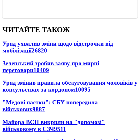
ЧИТАЙТЕ ТАКОЖ
Уряд ухвалив зміни щодо відстрочки від
мобілізації
26820
Зеленський зробив заяву про мирні
переговори
10409
Уряд змінив правила обслуговування чоловіків у
консульствах за кордоном
10095
"Медові пастки": СБУ попередила
військових
9887
Майора ВСП викрили на "допомозі"
військовому в СЗЧ
9511