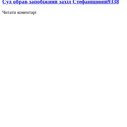
Суд обрав запобіжний захід Стефанішиній
9338
Читати коментарі