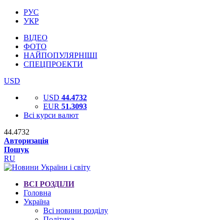
РУС
УКР
ВІДЕО
ФОТО
НАЙПОПУЛЯРНІШІ
СПЕЦПРОЕКТИ
USD
USD
44.4732
EUR
51.3093
Всі курси валют
44.4732
Авторизація
Пошук
RU
ВСІ РОЗДІЛИ
Головна
Україна
Всі новини розділу
Політика