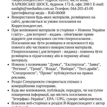
ХАРКІВСЬКЕ ШОСЕ, будинок 172-Б, офіс 208/1 E-mail:
sunlight@mediadim.com.ua
Телефон: 044-205-43-00
Ідентифікатор медіа – R40-06068
Використання будь-яких матеріалів, розміщених на
сайті, дозволяється за умови посилання на
Корреспондент.net.
При копіюванні матеріалів зі сторінки « Новини України
і світу» , для інтернет - видань - обов'язкове пряме
відкрите для пошукових систем гіперпосилання .
Посилання має бути розміщена в незалежності від
повного або часткового використання матеріалів.
Гіперпосилання ( для інтернет - видань) - повинна бути
розміщена в підзаголовку або в першому абзаці
матеріалу.
Новини з позначками "Думка", "Експертиза", "Заява",
"Регіони", "Гроші", "Влада", "Вибори", "Тест-драйв",
"Спецпроекти", "Промо" публікуються на правах
реклами.
Розділ Спецпроекти створюється спільно з
комерційними партнерами.
Будь яке копіювання, публікація, передрук, чи наступне
поширення інформації, що містить посилання на
"Інтерфакс-Україна", EPA / UPG, суворо забороняється.
Власник веб-сторінки в розділі Я-Корреспондент є автор