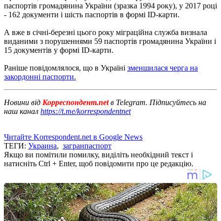
паспортів громадянина України (зразка 1994 року), у 2017 році
- 162 документи і шість паспортів в формі ID-карти.
А вже в січні-березні цього року міграційна служба визнала
виданими з порушеннями 59 паспортів громадянина України і
15 документів у формі ID-карти.
Раніше повідомлялося, що в Україні
зменшилася черга на
закордонні паспорти.
Новини від
Корреспондент.net
в Telegram. Підписуйтесь на
наш канал
https://t.me/korrespondentnet
Читайте Korrespondent.net в Google News
ТЕГИ:
Украина
,
загранпаспорт
Якщо ви помітили помилку, виділіть необхідний текст і
натисніть Ctrl + Enter, щоб повідомити про це редакцію.