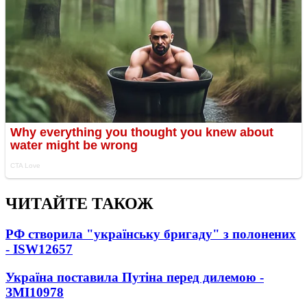
ЧИТАЙТЕ ТАКОЖ
РФ створила "українську бригаду" з полонених
- ISW
12657
Україна поставила Путіна перед дилемою -
ЗМІ
10978