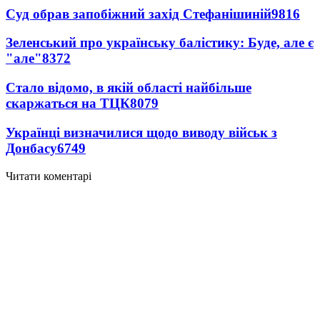
Суд обрав запобіжний захід Стефанішиній
9816
Зеленський про українську балістику: Буде, але є
"але"
8372
Стало відомо, в якій області найбільше
скаржаться на ТЦК
8079
Українці визначилися щодо виводу військ з
Донбасу
6749
Читати коментарі