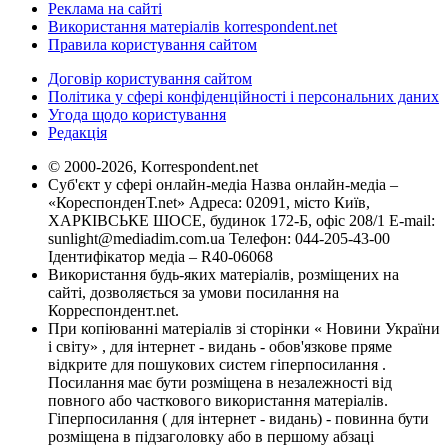
Реклама на сайті
Використання матеріалів korrespondent.net
Правила користування сайтом
Договір користування сайтом
Політика у сфері конфіденційності і персональних даних
Угода щодо користування
Редакція
© 2000-2026, Korrespondent.net
Суб'єкт у сфері онлайн-медіа Назва онлайн-медіа –
«КореспонденТ.net» Адреса: 02091, місто Київ,
ХАРКІВСЬКЕ ШОСЕ, будинок 172-Б, офіс 208/1 E-mail:
sunlight@mediadim.com.ua
Телефон: 044-205-43-00
Ідентифікатор медіа – R40-06068
Використання будь-яких матеріалів, розміщених на
сайті, дозволяється за умови посилання на
Корреспондент.net.
При копіюванні матеріалів зі сторінки « Новини України
і світу» , для інтернет - видань - обов'язкове пряме
відкрите для пошукових систем гіперпосилання .
Посилання має бути розміщена в незалежності від
повного або часткового використання матеріалів.
Гіперпосилання ( для інтернет - видань) - повинна бути
розміщена в підзаголовку або в першому абзаці