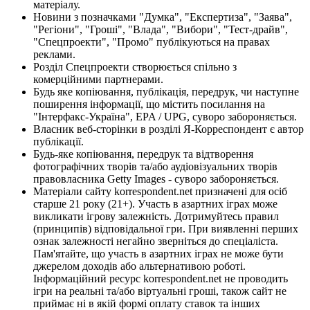
матеріалу.
Новини з позначками "Думка", "Експертиза", "Заява",
"Регіони", "Гроші", "Влада", "Вибори", "Тест-драйв",
"Спецпроекти", "Промо" публікуються на правах
реклами.
Розділ Спецпроекти створюється спільно з
комерційними партнерами.
Будь яке копіювання, публікація, передрук, чи наступне
поширення інформації, що містить посилання на
"Інтерфакс-Україна", EPA / UPG, суворо забороняється.
Власник веб-сторінки в розділі Я-Корреспондент є автор
публікації.
Будь-яке копіювання, передрук та відтворення
фотографічних творів та/або аудіовізуальних творів
правовласника Getty Images - суворо забороняється.
Матеріали сайту korrespondent.net призначені для осіб
старше 21 року (21+). Участь в азартних іграх може
викликати ігрову залежність. Дотримуйтесь правил
(принципів) відповідальної гри. При виявленні перших
ознак залежності негайно зверніться до спеціаліста.
Пам'ятайте, що участь в азартних іграх не може бути
джерелом доходів або альтернативою роботі.
Інформаційний ресурс korrespondent.net не проводить
ігри на реальні та/або віртуальні гроші, також сайт не
приймає ні в якій формі оплату ставок та інших