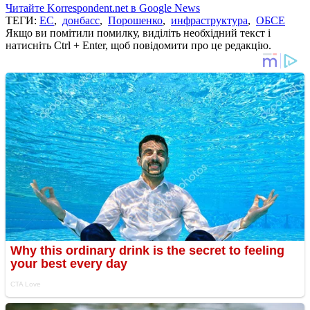
Читайте Korrespondent.net в Google News
ТЕГИ:
ЕС
,
донбасс
,
Порошенко
,
инфраструктура
,
ОБСЕ
Якщо ви помітили помилку, виділіть необхідний текст і
натисніть Ctrl + Enter, щоб повідомити про це редакцію.