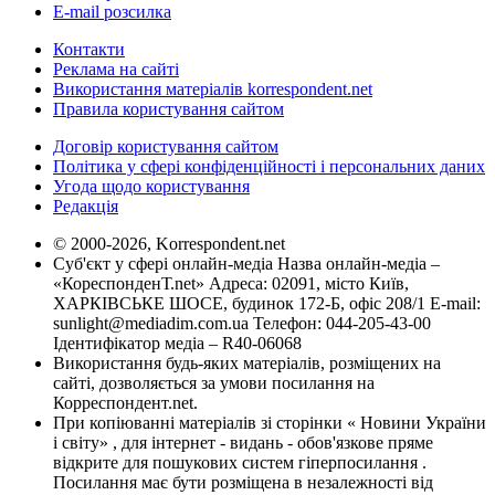
E-mail розсилка
Контакти
Реклама на сайті
Використання матеріалів korrespondent.net
Правила користування сайтом
Договір користування сайтом
Політика у сфері конфіденційності і персональних даних
Угода щодо користування
Редакція
© 2000-2026, Korrespondent.net
Суб'єкт у сфері онлайн-медіа Назва онлайн-медіа –
«КореспонденТ.net» Адреса: 02091, місто Київ,
ХАРКІВСЬКЕ ШОСЕ, будинок 172-Б, офіс 208/1 E-mail:
sunlight@mediadim.com.ua
Телефон: 044-205-43-00
Ідентифікатор медіа – R40-06068
Використання будь-яких матеріалів, розміщених на
сайті, дозволяється за умови посилання на
Корреспондент.net.
При копіюванні матеріалів зі сторінки « Новини України
і світу» , для інтернет - видань - обов'язкове пряме
відкрите для пошукових систем гіперпосилання .
Посилання має бути розміщена в незалежності від