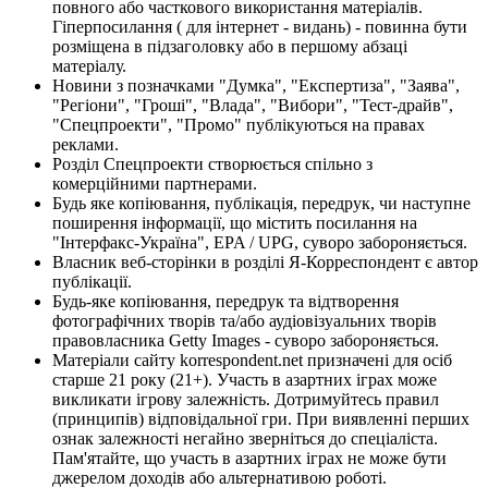
повного або часткового використання матеріалів.
Гіперпосилання ( для інтернет - видань) - повинна бути
розміщена в підзаголовку або в першому абзаці
матеріалу.
Новини з позначками "Думка", "Експертиза", "Заява",
"Регіони", "Гроші", "Влада", "Вибори", "Тест-драйв",
"Спецпроекти", "Промо" публікуються на правах
реклами.
Розділ Спецпроекти створюється спільно з
комерційними партнерами.
Будь яке копіювання, публікація, передрук, чи наступне
поширення інформації, що містить посилання на
"Інтерфакс-Україна", EPA / UPG, суворо забороняється.
Власник веб-сторінки в розділі Я-Корреспондент є автор
публікації.
Будь-яке копіювання, передрук та відтворення
фотографічних творів та/або аудіовізуальних творів
правовласника Getty Images - суворо забороняється.
Матеріали сайту korrespondent.net призначені для осіб
старше 21 року (21+). Участь в азартних іграх може
викликати ігрову залежність. Дотримуйтесь правил
(принципів) відповідальної гри. При виявленні перших
ознак залежності негайно зверніться до спеціаліста.
Пам'ятайте, що участь в азартних іграх не може бути
джерелом доходів або альтернативою роботі.