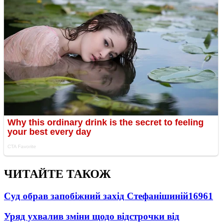
ЧИТАЙТЕ ТАКОЖ
Суд обрав запобіжний захід Стефанішиній
16961
Уряд ухвалив зміни щодо відстрочки від