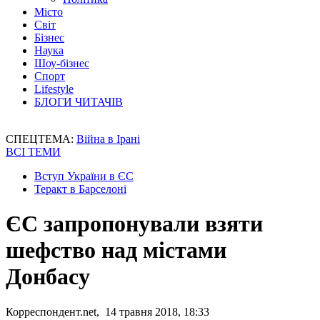
Місто
Світ
Бізнес
Наука
Шоу-бізнес
Спорт
Lifestyle
БЛОГИ ЧИТАЧІВ
СПЕЦТЕМА:
Війна в Ірані
ВСІ ТЕМИ
Вступ України в ЄС
Теракт в Барселоні
ЄС запропонували взяти
шефство над містами
Донбасу
Корреспондент.net, 14 травня 2018, 18:33