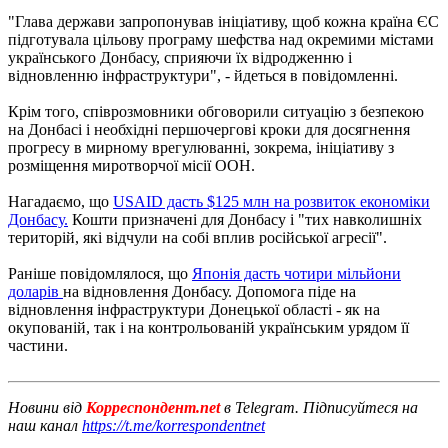
"Глава держави запропонував ініціативу, щоб кожна країна ЄС
підготувала цільову програму шефства над окремими містами
українського Донбасу, сприяючи їх відродженню і
відновленню інфраструктури", - йдеться в повідомленні.
Крім того, співрозмовники обговорили ситуацію з безпекою
на Донбасі і необхідні першочергові кроки для досягнення
прогресу в мирному врегулюванні, зокрема, ініціативу з
розміщення миротворчої місії ООН.
Нагадаємо, що
USAID дасть $125 млн на розвиток економіки
Донбасу.
Кошти призначені для Донбасу і "тих навколишніх
територій, які відчули на собі вплив російської агресії".
Раніше повідомлялося, що
Японія дасть чотири мільйони
доларів
на відновлення Донбасу. Допомога піде на
відновлення інфраструктури Донецької області - як на
окупованій, так і на контрольованій українським урядом її
частини.
Новини від
Корреспондент.net
в Telegram. Підписуйтеся на
наш канал
https://t.me/korrespondentnet