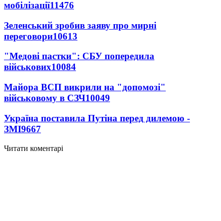
мобілізації
11476
Зеленський зробив заяву про мирні
переговори
10613
"Медові пастки": СБУ попередила
військових
10084
Майора ВСП викрили на "допомозі"
військовому в СЗЧ
10049
Україна поставила Путіна перед дилемою -
ЗМІ
9667
Читати коментарі