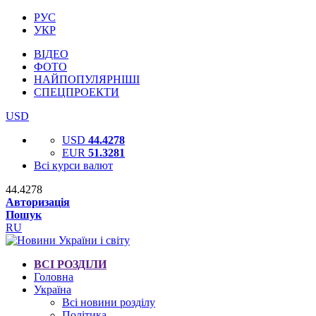
РУС
УКР
ВІДЕО
ФОТО
НАЙПОПУЛЯРНІШІ
СПЕЦПРОЕКТИ
USD
USD
44.4278
EUR
51.3281
Всі курси валют
44.4278
Авторизація
Пошук
RU
ВСІ РОЗДІЛИ
Головна
Україна
Всі новини розділу
Політика