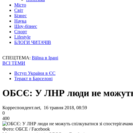
Місто
Світ
Бізнес
Наука
Шоу-бізнес
Спорт
Lifestyle
БЛОГИ ЧИТАЧІВ
СПЕЦТЕМА:
Війна в Ірані
ВСІ ТЕМИ
Вступ України в ЄС
Теракт в Барселоні
ОБСЄ: У ЛНР люди не можуть 
Корреспондент.net, 16 травня 2018, 08:59
0
400
Фото: ОБСЕ / Facebook