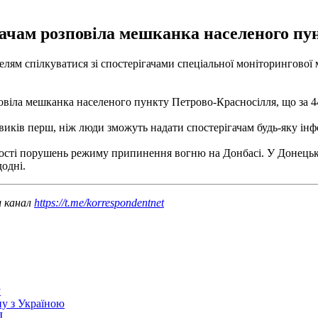
гачам розповіла мешканка населеного пу
м спілкуватися зі спостерігачами спеціальної моніторингової 
зповіла мешканка населеного пункту Петрово-Красносілля, що за 
ків перш, ніж люди зможуть надати спостерігачам будь-яку інфо
ості порушень режиму припинення вогню на Донбасі. У Донецькій
додні.
ш канал
https://t.me/korrespondentnet
у
йну з Україною
І