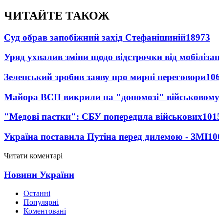
ЧИТАЙТЕ ТАКОЖ
Суд обрав запобіжний захід Стефанішиній
18973
Уряд ухвалив зміни щодо відстрочки від мобілізац
Зеленський зробив заяву про мирні переговори
10
Майора ВСП викрили на "допомозі" військовому
"Медові пастки": СБУ попередила військових
101
Україна поставила Путіна перед дилемою - ЗМІ
10
Читати коментарі
Новини України
Останні
Популярні
Коментовані