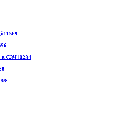
ії
11569
696
 в СЗЧ
10234
58
098