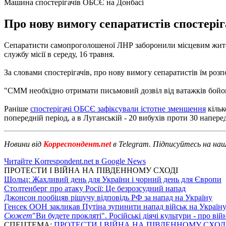
Машина спостерігачів ОБСЄ на Донбасі
Про нову вимогу сепаратистів спостері
Сепаратисти самопроголошеної ЛНР заборонили місцевим жителя
службу місії в середу, 16 травня.
За словами спостерігачів, про нову вимогу сепаратистів їм ро
"СММ необхідно отримати письмовий дозвіл від ватажків бойови
Раніше
спостерігачі ОБСЄ зафіксували істотне зменшення
кільк
попередній період, а в Луганській - 20 вибухів проти 30 напере
Новини від
Корреспондент.net
в Telegram. Підписуйтесь на на
Читайте Korrespondent.net в Google News
ПРОТЕСТИ І ВІЙНА НА ПІВДЕННОМУ СХОДІ
Шольц: Жахливий день для України і чорний день для Європи
Столтенберг про атаку Росії: Це безрозсудний напад
Джонсон пообіцяв рішучу відповідь РФ за напад на Україну
Генсек ООН закликав Путіна зупинити напад військ на Україн
Сюжет
"Ви будете прокляті". Російські діячі культури - про ві
СПЕЦТЕМА:
ПРОТЕСТИ І ВІЙНА НА ПІВДЕННОМУ СХОД