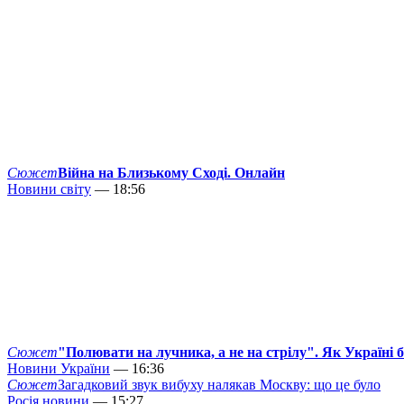
Сюжет
Війна на Близькому Сході. Онлайн
Новини світу
— 18:56
Сюжет
"Полювати на лучника, а не на стрілу". Як Україні 
Новини України
— 16:36
Сюжет
Загадковий звук вибуху налякав Москву: що це було
Росія новини
— 15:27