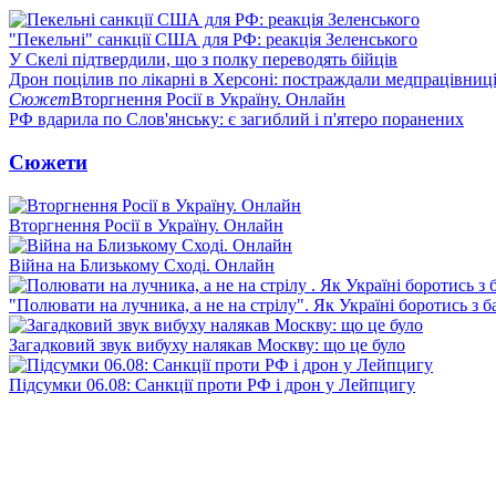
"Пекельні" санкції США для РФ: реакція Зеленського
У Скелі підтвердили, що з полку переводять бійців
Дрон поцілив по лікарні в Херсоні: постраждали медпрацівниц
Сюжет
Вторгнення Росії в Україну. Онлайн
РФ вдарила по Слов'янську: є загиблий і п'ятеро поранених
Сюжети
Вторгнення Росії в Україну. Онлайн
Війна на Близькому Сході. Онлайн
"Полювати на лучника, а не на стрілу". Як Україні боротись з 
Загадковий звук вибуху налякав Москву: що це було
Підсумки 06.08: Санкції проти РФ і дрон у Лейпцигу