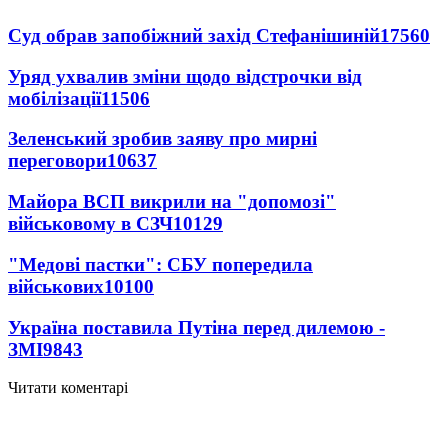
Суд обрав запобіжний захід Стефанішиній
17560
Уряд ухвалив зміни щодо відстрочки від
мобілізації
11506
Зеленський зробив заяву про мирні
переговори
10637
Майора ВСП викрили на "допомозі"
військовому в СЗЧ
10129
"Медові пастки": СБУ попередила
військових
10100
Україна поставила Путіна перед дилемою -
ЗМІ
9843
Читати коментарі