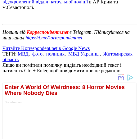
відокремлений відділ патрульної поліції
в АР Крим та
м.Севастополі.
Новини від
Корреспондент.net
в Telegram. Підписуйтеся на
наш канал
https://t.me/korrespondentnet
Читайте Korrespondent.net в Google News
ТЕГИ:
МВД
,
фото
,
полиция
,
МВД Украины
,
Житомирская
область
Якщо ви помітили помилку, виділіть необхідний текст і
натисніть Ctrl + Enter, щоб повідомити про це редакцію.