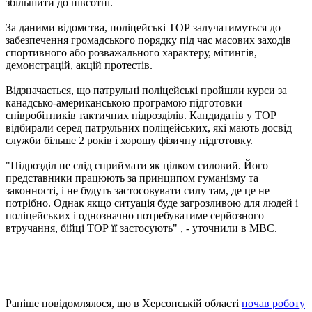
збільшити до півсотні.
За даними відомства, поліцейські ТОР залучатимуться до
забезпечення громадського порядку під час масових заходів
спортивного або розважального характеру, мітингів,
демонстрацій, акцій протестів.
Відзначається, що патрульні поліцейські пройшли курси за
канадсько-американською програмою підготовки
співробітників тактичних підрозділів. Кандидатів у ТОР
відбирали серед патрульних поліцейських, які мають досвід
служби більше 2 років і хорошу фізичну підготовку.
"Підрозділ не слід сприймати як цілком силовий. Його
представники працюють за принципом гуманізму та
законності, і не будуть застосовувати силу там, де це не
потрібно. Однак якщо ситуація буде загрозливою для людей і
поліцейських і однозначно потребуватиме серйозного
втручання, бійці ТОР її застосують" , - уточнили в МВС.
Раніше повідомлялося, що в Херсонській області
почав роботу