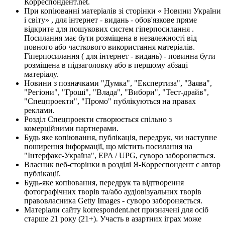
Корреспондент.net.
При копіюванні матеріалів зі сторінки « Новини України
і світу» , для інтернет - видань - обов'язкове пряме
відкрите для пошукових систем гіперпосилання .
Посилання має бути розміщена в незалежності від
повного або часткового використання матеріалів.
Гіперпосилання ( для інтернет - видань) - повинна бути
розміщена в підзаголовку або в першому абзаці
матеріалу.
Новини з позначками "Думка", "Експертиза", "Заява",
"Регіони", "Гроші", "Влада", "Вибори", "Тест-драйв",
"Спецпроекти", "Промо" публікуються на правах
реклами.
Розділ Спецпроекти створюється спільно з
комерційними партнерами.
Будь яке копіювання, публікація, передрук, чи наступне
поширення інформації, що містить посилання на
"Інтерфакс-Україна", EPA / UPG, суворо забороняється.
Власник веб-сторінки в розділі Я-Корреспондент є автор
публікації.
Будь-яке копіювання, передрук та відтворення
фотографічних творів та/або аудіовізуальних творів
правовласника Getty Images - суворо забороняється.
Матеріали сайту korrespondent.net призначені для осіб
старше 21 року (21+). Участь в азартних іграх може