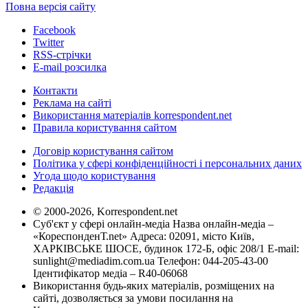
Повна версія сайту
Facebook
Twitter
RSS-стрічки
E-mail розсилка
Контакти
Реклама на сайті
Використання матеріалів korrespondent.net
Правила користування сайтом
Договір користування сайтом
Політика у сфері конфіденційності і персональних даних
Угода щодо користування
Редакція
© 2000-2026, Korrespondent.net
Суб'єкт у сфері онлайн-медіа Назва онлайн-медіа –
«КореспонденТ.net» Адреса: 02091, місто Київ,
ХАРКІВСЬКЕ ШОСЕ, будинок 172-Б, офіс 208/1 E-mail:
sunlight@mediadim.com.ua
Телефон: 044-205-43-00
Ідентифікатор медіа – R40-06068
Використання будь-яких матеріалів, розміщених на
сайті, дозволяється за умови посилання на