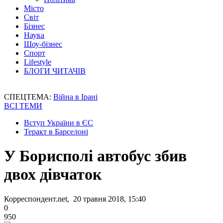
Місто
Світ
Бізнес
Наука
Шоу-бізнес
Спорт
Lifestyle
БЛОГИ ЧИТАЧІВ
СПЕЦТЕМА:
Війна в Ірані
ВСІ ТЕМИ
Вступ України в ЄС
Теракт в Барселоні
У Борисполі автобус збив
двох дівчаток
Корреспондент.net, 20 травня 2018, 15:40
0
950