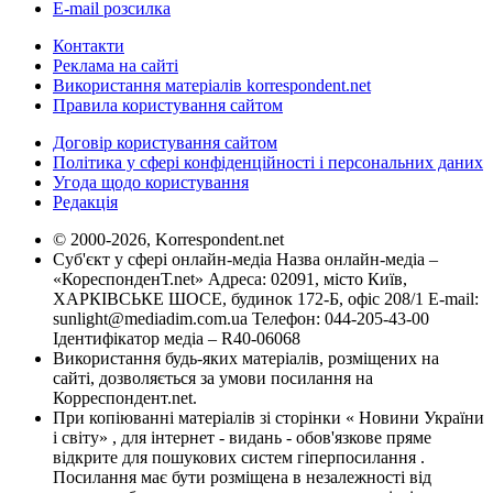
E-mail розсилка
Контакти
Реклама на сайті
Використання матеріалів korrespondent.net
Правила користування сайтом
Договір користування сайтом
Політика у сфері конфіденційності і персональних даних
Угода щодо користування
Редакція
© 2000-2026, Korrespondent.net
Суб'єкт у сфері онлайн-медіа Назва онлайн-медіа –
«КореспонденТ.net» Адреса: 02091, місто Київ,
ХАРКІВСЬКЕ ШОСЕ, будинок 172-Б, офіс 208/1 E-mail:
sunlight@mediadim.com.ua
Телефон: 044-205-43-00
Ідентифікатор медіа – R40-06068
Використання будь-яких матеріалів, розміщених на
сайті, дозволяється за умови посилання на
Корреспондент.net.
При копіюванні матеріалів зі сторінки « Новини України
і світу» , для інтернет - видань - обов'язкове пряме
відкрите для пошукових систем гіперпосилання .
Посилання має бути розміщена в незалежності від