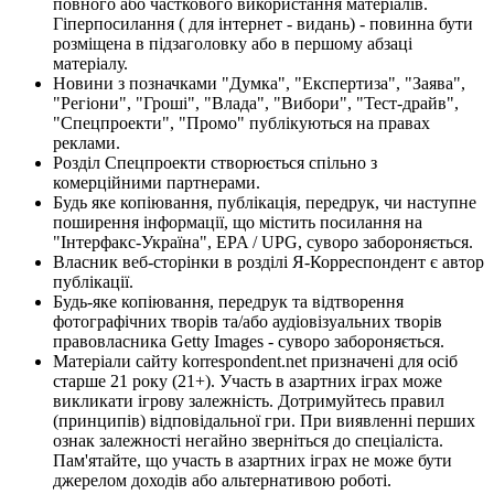
повного або часткового використання матеріалів.
Гіперпосилання ( для інтернет - видань) - повинна бути
розміщена в підзаголовку або в першому абзаці
матеріалу.
Новини з позначками "Думка", "Експертиза", "Заява",
"Регіони", "Гроші", "Влада", "Вибори", "Тест-драйв",
"Спецпроекти", "Промо" публікуються на правах
реклами.
Розділ Спецпроекти створюється спільно з
комерційними партнерами.
Будь яке копіювання, публікація, передрук, чи наступне
поширення інформації, що містить посилання на
"Інтерфакс-Україна", EPA / UPG, суворо забороняється.
Власник веб-сторінки в розділі Я-Корреспондент є автор
публікації.
Будь-яке копіювання, передрук та відтворення
фотографічних творів та/або аудіовізуальних творів
правовласника Getty Images - суворо забороняється.
Матеріали сайту korrespondent.net призначені для осіб
старше 21 року (21+). Участь в азартних іграх може
викликати ігрову залежність. Дотримуйтесь правил
(принципів) відповідальної гри. При виявленні перших
ознак залежності негайно зверніться до спеціаліста.
Пам'ятайте, що участь в азартних іграх не може бути
джерелом доходів або альтернативою роботі.