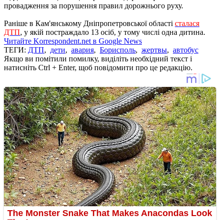
провадження за порушення правил дорожнього руху.
Раніше в Кам'янському Дніпропетровської області
сталася
ДТП
, у якій постраждало 13 осіб, у тому числі одна дитина.
Читайте Korrespondent.net в Google News
ТЕГИ:
ДТП
,
дети
,
авария
,
Борисполь
,
жертвы
,
автобус
Якщо ви помітили помилку, виділіть необхідний текст і
натисніть Ctrl + Enter, щоб повідомити про це редакцію.