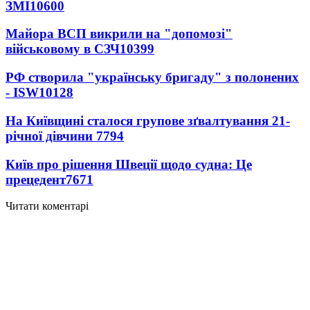
ЗМІ
10600
Майора ВСП викрили на "допомозі"
військовому в СЗЧ
10399
РФ створила "українську бригаду" з полонених
- ISW
10128
На Київщині сталося групове зґвалтування 21-
річної дівчини
7794
Київ про рішення Швеції щодо судна: Це
прецедент
7671
Читати коментарі