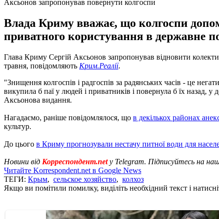
Аксьонов запропонував повернути колгоспи
Влада Криму вважає, що колгоспи допом
приватного користування в державне по
Глава Криму Сергій Аксьонов запропонував відновити колективн
травня, повідомляють
Крим.Реалії
.
"Знищення колгоспів і радгоспів за радянських часів - це нег
викупила б паї у людей і приватників і повернула б їх назад, 
Аксьонова видання.
Нагадаємо, раніше повідомлялося, що
в декількох районах ане
культур.
До цього
в Криму прогнозували нестачу питної води для насел
Новини від
Корреспондент.net
у Telegram. Підписуйтесь на на
Читайте Korrespondent.net в Google News
ТЕГИ:
Крым
,
сельское хозяйство
,
колхоз
Якщо ви помітили помилку, виділіть необхідний текст і натисніт