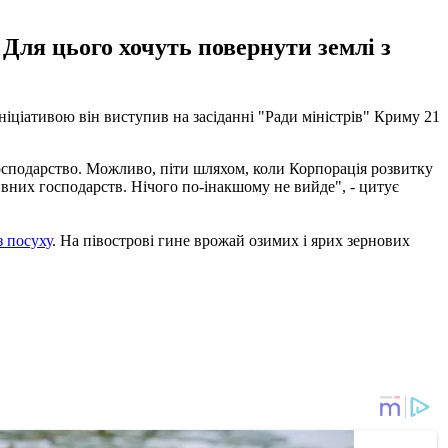
Для цього хочуть повернути землі з
іціативою він виступив на засіданні "Ради міністрів" Криму 21
господарство. Можливо, піти шляхом, коли Корпорація розвитку
ивних господарств. Нічого по-інакшому не вийде", - цитує
 посуху
. На півострові гине врожай озимих і ярих зернових