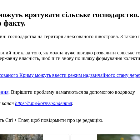
ожуть врятувати сільське господарство. 
 факту.
і господарства на території анексованого півострова. З такою ін
ативний приклад того, як можна дуже швидко розвалити сільське 
у державну власність, щоб піти знову по шляху формування колект
ксованого Криму можуть ввести режим надзвичайного стану через
ення
. Вирішити проблему намагаються за допомогою водоводу.
ш канал
https://t.me/korrespondentnet
.
ь Ctrl + Enter, щоб повідомити про це редакцію.