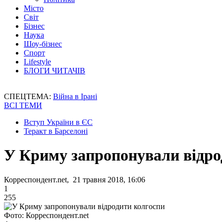
Місто
Світ
Бізнес
Наука
Шоу-бізнес
Спорт
Lifestyle
БЛОГИ ЧИТАЧІВ
СПЕЦТЕМА:
Війна в Ірані
ВСІ ТЕМИ
Вступ України в ЄС
Теракт в Барселоні
У Криму запропонували відро
Корреспондент.net, 21 травня 2018, 16:06
1
255
Фото: Корреспондент.net