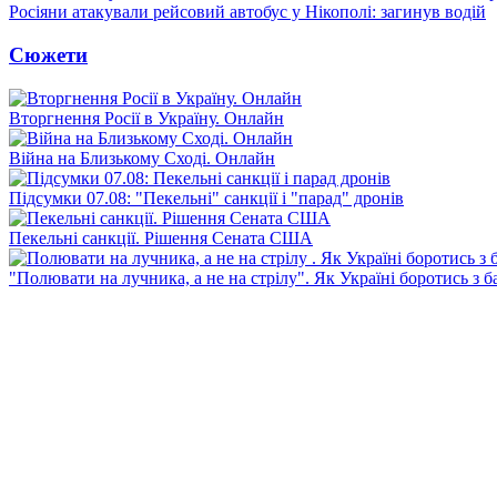
Росіяни атакували рейсовий автобус у Нікополі: загинув водій
Сюжети
Вторгнення Росії в Україну. Онлайн
Війна на Близькому Сході. Онлайн
Підсумки 07.08: "Пекельні" санкції і "парад" дронів
Пекельні санкції. Рішення Сената США
"Полювати на лучника, а не на стрілу". Як Україні боротись з 