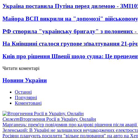
Україна поставила Путіна перед дилемою - ЗМІ
10
Майора ВСП викрили на "допомозі" військовому
РФ створила "українську бригаду" з полонених -
На Київщині сталося групове зґвалтування 21-річ
Київ про рішення Швеції щодо судна: Це прецеден
Читати коментарі
Новини України
Останні
Популярні
Коментовані
Сюжет
Вторгнення Росії в Україну. Онлайн
Марганець: прем'єр повідомив про кадрові рішення після аварії
Зеленський: В Україні не залишилося неушкоджених електрост
Росіяни планують посилити "вільне полювання" на авто на Хе