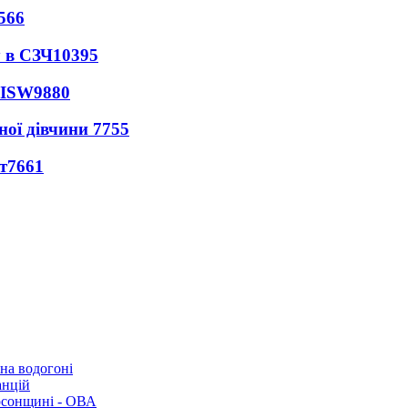
566
 в СЗЧ
10395
 ISW
9880
ної дівчини
7755
т
7661
 на водогоні
анцій
рсонщині - ОВА