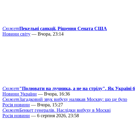
Сюжет
Пекельні санкції. Рішення Сената США
Новини світу
— Вчора, 23:14
Сюжет
"Полювати на лучника, а не на стрілу". Як Україні 
Новини України
— Вчора, 16:36
Сюжет
Загадковий звук вибуху налякав Москву: що це було
Росія новини
— Вчора, 15:27
Сюжет
Бенкет генералів. Наслідки вибуху в Москві
Росія новини
— 6 серпня 2026, 23:58