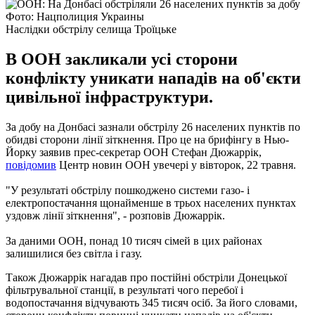
Фото: Нацполиция Украины
Наслідки обстрілу селища Троїцьке
В ООН закликали усі сторони
конфлікту уникати нападів на об'єкти
цивільної інфраструктури.
За добу на Донбасі зазнали обстрілу 26 населених пунктів по
обидві сторони лінії зіткнення. Про це на брифінгу в Нью-
Йорку заявив прес-секретар ООН Стефан Дюжаррік,
повідомив
Центр новин ООН увечері у вівторок, 22 травня.
"У результаті обстрілу пошкоджено системи газо- і
електропостачання щонайменше в трьох населених пунктах
уздовж лінії зіткнення", - розповів Дюжаррік.
За даними ООН, понад 10 тисяч сімей в цих районах
залишилися без світла і газу.
Також Дюжаррік нагадав про постійні обстріли Донецької
фільтрувальної станції, в результаті чого перебої і
водопостачання відчувають 345 тисяч осіб. За його словами,