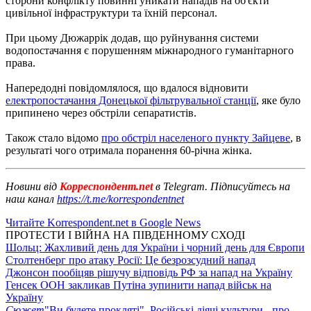
сторони конфлікту повинні уникати нападів на об'єкти
цивільної інфраструктури та їхній персонал.
При цьому Дюжаррік додав, що руйнування системи
водопостачання є порушенням міжнародного гуманітарного
права.
Напередодні повідомлялося, що вдалося відновити
електропостачання Донецької фільтрувальної станції
, яке було
припинено через обстріли сепаратистів.
Також стало відомо
про обстріл населеного пункту Зайцеве
, в
результаті чого отримала поранення 60-річна жінка.
Новини від
Корреспондент.net
в Telegram. Підписуйтесь на
наш канал
https://t.me/korrespondentnet
Читайте Korrespondent.net в Google News
ПРОТЕСТИ І ВІЙНА НА ПІВДЕННОМУ СХОДІ
Шольц: Жахливий день для України і чорний день для Європи
Столтенберг про атаку Росії: Це безрозсудний напад
Джонсон пообіцяв рішучу відповідь РФ за напад на Україну
Генсек ООН закликав Путіна зупинити напад військ на
Україну
Сюжет
"Ви будете прокляті". Російські діячі культури - про