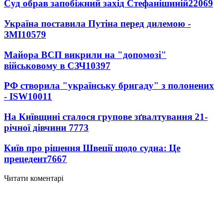
Суд обрав запобіжний захід Стефанішиній
22069
Україна поставила Путіна перед дилемою -
ЗМІ
10579
Майора ВСП викрили на "допомозі"
військовому в СЗЧ
10397
РФ створила "українську бригаду" з полонених
- ISW
10011
На Київщині сталося групове зґвалтування 21-
річної дівчини
7773
Київ про рішення Швеції щодо судна: Це
прецедент
7667
Читати коментарі