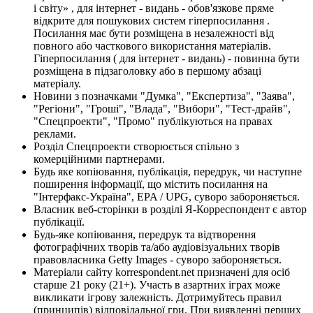
і світу» , для інтернет - видань - обов'язкове пряме
відкрите для пошукових систем гіперпосилання .
Посилання має бути розміщена в незалежності від
повного або часткового використання матеріалів.
Гіперпосилання ( для інтернет - видань) - повинна бути
розміщена в підзаголовку або в першому абзаці
матеріалу.
Новини з позначками "Думка", "Експертиза", "Заява",
"Регіони", "Гроші", "Влада", "Вибори", "Тест-драйв",
"Спецпроекти", "Промо" публікуються на правах
реклами.
Розділ Спецпроекти створюється спільно з
комерційними партнерами.
Будь яке копіювання, публікація, передрук, чи наступне
поширення інформації, що містить посилання на
"Інтерфакс-Україна", EPA / UPG, суворо забороняється.
Власник веб-сторінки в розділі Я-Корреспондент є автор
публікації.
Будь-яке копіювання, передрук та відтворення
фотографічних творів та/або аудіовізуальних творів
правовласника Getty Images - суворо забороняється.
Матеріали сайту korrespondent.net призначені для осіб
старше 21 року (21+). Участь в азартних іграх може
викликати ігрову залежність. Дотримуйтесь правил
(принципів) відповідальної гри. При виявленні перших