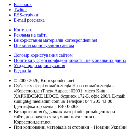
Facebook
Twitter
RSS-стрічки
E-mail розсилка
Контакти
Реклама на сайті
Використання матеріалів korrespondent.net
Правила користування сайтом
Договір користування сайтом
Політика у сфері конфіденційності і персональних даних
Угода щодо користування
Редакція
© 2000-2026, Korrespondent.net
Суб'єкт у сфері онлайн-медіа Назва онлайн-медіа –
«КореспонденТ.net» Адреса: 02091, місто Київ,
ХАРКІВСЬКЕ ШОСЕ, будинок 172-Б, офіс 208/1 E-mail:
sunlight@mediadim.com.ua
Телефон: 044-205-43-00
Ідентифікатор медіа – R40-06068
Використання будь-яких матеріалів, розміщених на
сайті, дозволяється за умови посилання на
Корреспондент.net.
При копіюванні матеріалів зі сторінки « Новини України