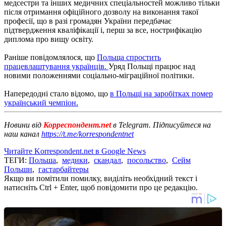
медсестри та інших медичних спеціальностей можливо тільки
після отримання офіційного дозволу на виконання такої
професії, що в разі громадян України передбачає
підтвердження кваліфікації і, перш за все, нострифікацію
диплома про вищу освіту.
Раніше повідомлялося, що
Польща спростить
працевлаштування українців.
Уряд Польщі працює над
новими положеннями соціально-міграційної політики.
Напередодні стало відомо, що
в Польщі на заробітках помер
український чемпіон.
Новини від
Корреспондент.net
в Telegram. Підписуйтеся на
наш канал
https://t.me/korrespondentnet
Читайте Korrespondent.net в Google News
ТЕГИ:
Польша
,
медики
,
скандал
,
посольство
,
Сейм
Польши
,
гастарбайтеры
Якщо ви помітили помилку, виділіть необхідний текст і
натисніть Ctrl + Enter, щоб повідомити про це редакцію.