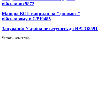
військових
9872
Майора ВСП викрили на "допомозі"
військовому в СЗЧ
9485
Залужний: Україна не вступить до НАТО
8591
Читати коментарі