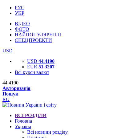
РУС
УКР
ВІДЕО
ФОТО
НАЙПОПУЛЯРНІШІ
СПЕЦПРОЕКТИ
USD
USD
44.4190
EUR
51.3207
Всі курси валют
44.4190
Авторизація
Пошук
RU
ВСІ РОЗДІЛИ
Головна
Україна
Всі новини розділу
Політика