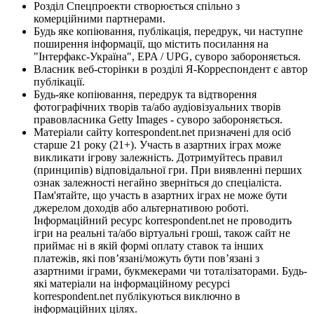
Розділ Спецпроекти створюється спільно з
комерційними партнерами.
Будь яке копіювання, публікація, передрук, чи наступне
поширення інформації, що містить посилання на
"Інтерфакс-Україна", EPA / UPG, суворо забороняється.
Власник веб-сторінки в розділі Я-Корреспондент є автор
публікації.
Будь-яке копіювання, передрук та відтворення
фотографічних творів та/або аудіовізуальних творів
правовласника Getty Images - суворо забороняється.
Матеріали сайту korrespondent.net призначені для осіб
старше 21 року (21+). Участь в азартних іграх може
викликати ігрову залежність. Дотримуйтесь правил
(принципів) відповідальної гри. При виявленні перших
ознак залежності негайно зверніться до спеціаліста.
Пам'ятайте, що участь в азартних іграх не може бути
джерелом доходів або альтернативою роботі.
Інформаційний ресурс korrespondent.net не проводить
ігри на реальні та/або віртуальні гроші, також сайт не
приймає ні в якій формі оплату ставок та інших
платежів, які пов’язані/можуть бути пов’язані з
азартними іграми, букмекерами чи тоталізаторами. Будь-
які матеріали на інформаційному ресурсі
korrespondent.net публікуються виключно в
інформаційних цілях.