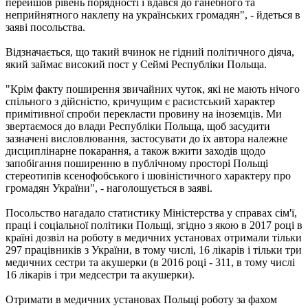
перейшов рівень порядності і вдався до ганебного та
неприйнятного наклепу на українських громадян", - йдеться в
заяві посольства.
Відзначається, що такий вчинок не гідний політичного діяча,
який займає високий пост у Сеймі Республіки Польща.
"Крім факту поширення звичайних чуток, які не мають нічого
спільного з дійсністю, кричущим є расистський характер
примітивної спроби перекласти провину на іноземців. Ми
звертаємося до влади Республіки Польща, щоб засудити
зазначені висловлювання, застосувати до їх автора належне
дисциплінарне покарання, а також вжити заходів щодо
запобігання поширенню в публічному просторі Польщі
стереотипів ксенофобського і шовіністичного характеру про
громадян України", - наголошується в заяві.
Посольство нагадало статистику Міністерства у справах сім'ї,
праці і соціальної політики Польщі, згідно з якою в 2017 році в
країні дозвіл на роботу в медичних установах отримали тільки
297 працівників з України, в тому числі, 16 лікарів і тільки три
медичних сестри та акушерки (в 2016 році - 311, в тому числі
16 лікарів і три медсестри та акушерки).
Отримати в медичних установах Польщі роботу за фахом