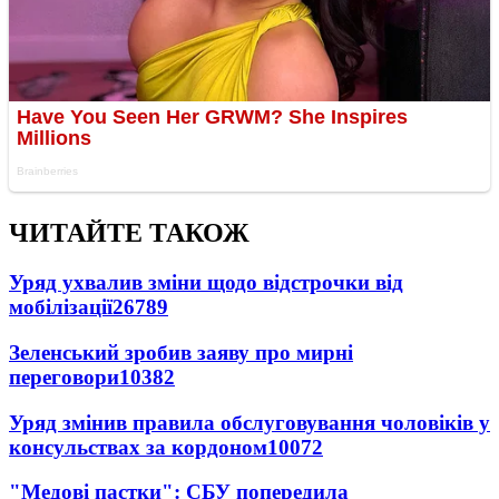
ЧИТАЙТЕ ТАКОЖ
Уряд ухвалив зміни щодо відстрочки від
мобілізації
26789
Зеленський зробив заяву про мирні
переговори
10382
Уряд змінив правила обслуговування чоловіків у
консульствах за кордоном
10072
"Медові пастки": СБУ попередила