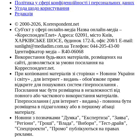
Політика у сфері конфіденційності і персональних даних
Угода щодо користування
Редакція
© 2000-2026, Korrespondent.net
Суб'єкт у сфері онлайн-медіа Назва онлайн-медіа –
«КореспонденТ.net» Адреса: 02091, місто Київ,
ХАРКІВСЬКЕ ШОСЕ, будинок 172-Б, офіс 208/1 E-mail:
sunlight@mediadim.com.ua
Телефон: 044-205-43-00
Ідентифікатор медіа – R40-06068
Використання будь-яких матеріалів, розміщених на
сайті, дозволяється за умови посилання на
Корреспондент.net.
При копіюванні матеріалів зі сторінки « Новини України
і світу» , для інтернет - видань - обов'язкове пряме
відкрите для пошукових систем гіперпосилання .
Посилання має бути розміщена в незалежності від
повного або часткового використання матеріалів.
Гіперпосилання ( для інтернет - видань) - повинна бути
розміщена в підзаголовку або в першому абзаці
матеріалу.
Новини з позначками "Думка", "Експертиза", "Заява",
"Регіони", "Гроші", "Влада", "Вибори", "Тест-драйв",
"Спецпроекти", "Промо" публікуються на правах
реклами.