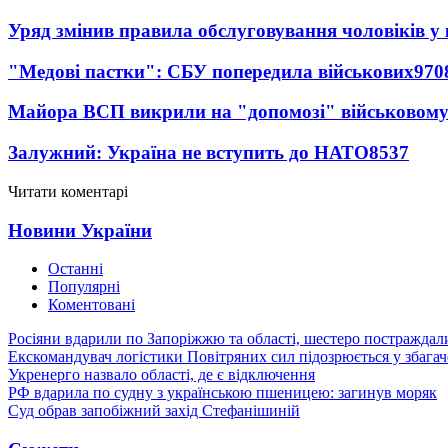
Уряд змінив правила обслуговування чоловіків у
"Медові пастки": СБУ попередила військових
970
Майора ВСП викрили на "допомозі" військовому
Залужний: Україна не вступить до НАТО
8537
Читати коментарі
Новини України
Останні
Популярні
Коментовані
Росіяни вдарили по Запоріжжю та області, шестеро постраждал
Екскомандувач логістики Повітряних сил підозрюється у збагач
Укренерго назвало області, де є відключення
РФ вдарила по судну з українською пшеницею: загинув моряк
Суд обрав запобіжний захід Стефанішиній