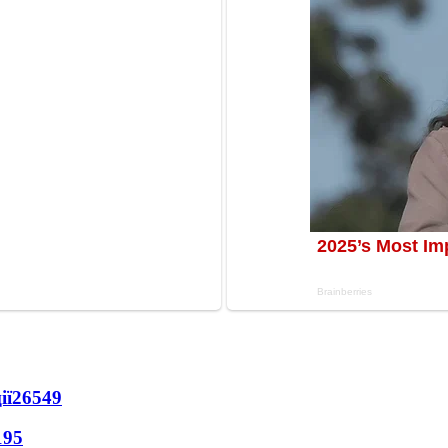
ії
26549
195