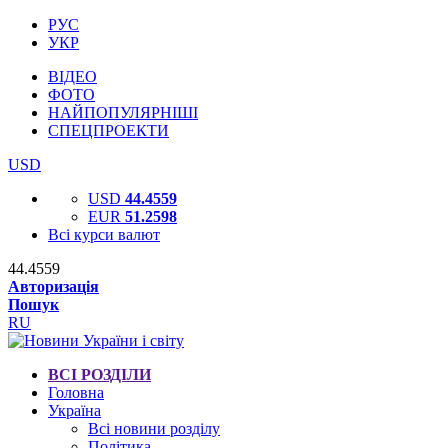
РУС
УКР
ВІДЕО
ФОТО
НАЙПОПУЛЯРНІШІ
СПЕЦПРОЕКТИ
USD
USD
44.4559
EUR
51.2598
Всі курси валют
44.4559
Авторизація
Пошук
RU
ВСІ РОЗДІЛИ
Головна
Україна
Всі новини розділу
Політика