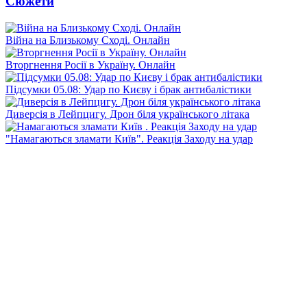
Сюжети
Війна на Близькому Сході. Онлайн
Вторгнення Росії в Україну. Онлайн
Підсумки 05.08: Удар по Києву і брак антибалістики
Диверсія в Лейпцигу. Дрон біля українського літака
"Намагаються зламати Київ". Реакція Заходу на удар