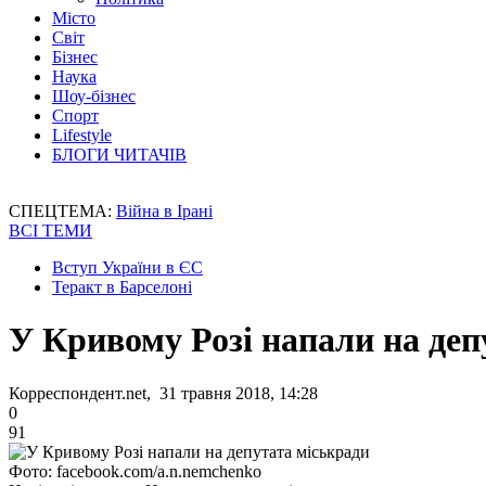
Місто
Світ
Бізнес
Наука
Шоу-бізнес
Спорт
Lifestyle
БЛОГИ ЧИТАЧІВ
СПЕЦТЕМА:
Війна в Ірані
ВСІ ТЕМИ
Вступ України в ЄС
Теракт в Барселоні
У Кривому Розі напали на деп
Корреспондент.net, 31 травня 2018, 14:28
0
91
Фото: facebook.com/a.n.nemchenko