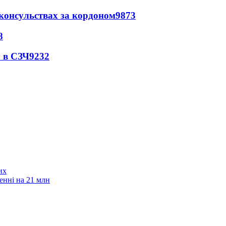
 консульствах за кордоном
9873
8
 в СЗЧ
9232
их
енні на 21 млн