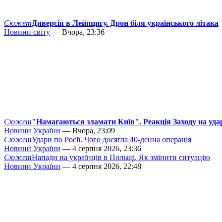
Сюжет
Диверсія в Лейпцигу. Дрон біля українського літака
Новини світу
— Вчора, 23:36
Сюжет
"Намагаються зламати Київ". Реакція Заходу на уда
Новини України
— Вчора, 23:09
Сюжет
Удари по Росії. Чого досягла 40-денна операція
Новини України
— 4 серпня 2026, 23:36
Сюжет
Напади на українців в Польщі. Як змінити ситуацію
Новини України
— 4 серпня 2026, 22:48