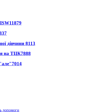
 ISW
11879
837
ної дівчини
8113
ся на ТЦК
7888
 "але"
7014