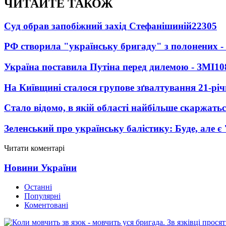
ЧИТАЙТЕ ТАКОЖ
Суд обрав запобіжний захід Стефанішиній
22305
РФ створила "українську бригаду" з полонених -
Україна поставила Путіна перед дилемою - ЗМІ
10
На Київщині сталося групове зґвалтування 21-річ
Стало відомо, в якій області найбільше скаржать
Зеленський про українську балістику: Буде, але є
Читати коментарі
Новини України
Останні
Популярні
Коментовані