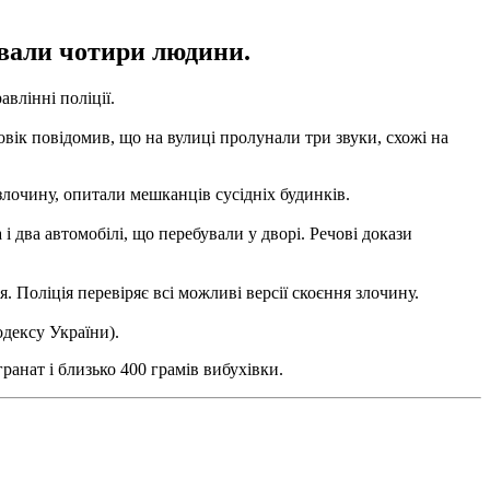
ували чотири людини.
влінні поліції.
вік повідомив, що на вулиці пролунали три звуки, схожі на
 злочину, опитали мешканців сусідніх будинків.
і два автомобілі, що перебували у дворі. Речові докази
. Поліція перевіряє всі можливі версії скоєння злочину.
одексу України).
гранат
і
близько
400
грамів
вибухівки
.