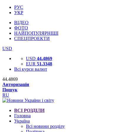
РУС
УКР
ВІДЕО
ФОТО
НАЙПОПУЛЯРНІШІ
СПЕЦПРОЕКТИ
USD
USD
44.4869
EUR
51.3348
Всі курси валют
44.4869
Авторизація
Пошук
RU
ВСІ РОЗДІЛИ
Головна
Україна
Всі новини розділу
Політика