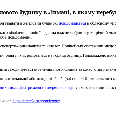
тлового будинку в Лимані, в якому переб
 три гранати в житловий будинок,
повідомляється
в обласному упра
о відділення поліції від сина власника будинку. 36-річний чоло
ься в повідомленні.
, експерти-криміналісти та кінолог. Поліцейські обстежили місце
и, одна з яких розірвалася на горищі будинку. Пошкоджено вікна 
дить заходи для встановлення зловмисників та їхнього затримання
ям вогнепальної або холодної зброї" (ч.4 ст. 296 Кримінального к
тники
поліції
затримали
нетверезого
водія
,
у
якого
виявили
п'ять
ш канал
https://t.me/korrespondentnet