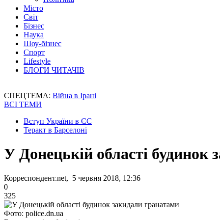
Місто
Світ
Бізнес
Наука
Шоу-бізнес
Спорт
Lifestyle
БЛОГИ ЧИТАЧІВ
СПЕЦТЕМА:
Війна в Ірані
ВСІ ТЕМИ
Вступ України в ЄС
Теракт в Барселоні
У Донецькій області будинок 
Корреспондент.net, 5 червня 2018, 12:36
0
325
Фото: police.dn.ua