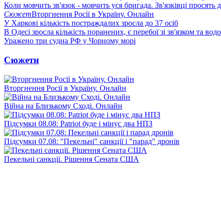
Коли мовчить зв'язок - мовчить уся бригада. Зв'язківці просять
Сюжет
Вторгнення Росії в Україну. Онлайн
У Харкові кількість постраждалих зросла до 37 осіб
В Одесі зросла кількість поранених, є перебої зі зв'язком та вод
Уражено три судна РФ у Чорному морі
Сюжети
Вторгнення Росії в Україну. Онлайн
Війна на Близькому Сході. Онлайн
Підсумки 08.08: Patriot буде і мінус два НПЗ
Підсумки 07.08: "Пекельні" санкції і "парад" дронів
Пекельні санкції. Рішення Сената США