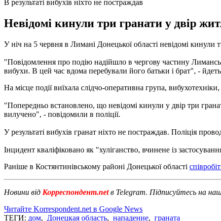
В результаті вибухів ніхто не постраждав
Невідомі кинули три гранати у двір жи
У ніч на 5 червня в Лимані Донецької області невідомі кинули
"Повідомлення про подію надійшло в чергову частину Лиманськог
вибухи. В цей час вдома перебували його батьки і брат", - йдет
На місце події виїхала слідчо-оперативна група, вибухотехніки
"Попередньо встановлено, що невідомі кинули у двір три гранат
вилучено", - повідомили в поліції.
У результаті вибухів гранат ніхто не постраждав. Поліція прово
Інцидент кваліфіковано як "хуліганство, вчинене із застосуванн
Раніше
в
Костянтинівському
районі
Донецької
області
співробі
Новини від
Корреспондент.net
в Telegram. Підписуйтесь на на
Читайте Korrespondent.net в Google News
ТЕГИ:
дом
,
Донецкая область
,
нападение
,
граната