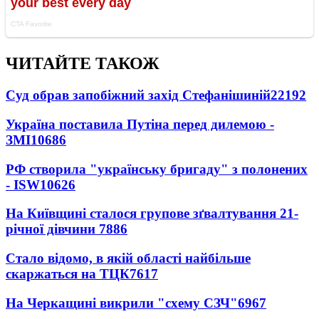
ЧИТАЙТЕ ТАКОЖ
Суд обрав запобіжний захід Стефанішиній
22192
Україна поставила Путіна перед дилемою -
ЗМІ
10686
РФ створила "українську бригаду" з полонених
- ISW
10626
На Київщині сталося групове зґвалтування 21-
річної дівчини
7886
Стало відомо, в якій області найбільше
скаржаться на ТЦК
7617
На Черкащині викрили "схему СЗЧ"
6967