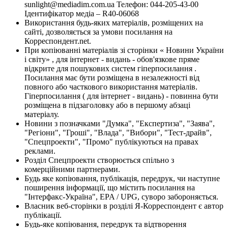
sunlight@mediadim.com.ua
Телефон: 044-205-43-00
Ідентифікатор медіа – R40-06068
Використання будь-яких матеріалів, розміщених на
сайті, дозволяється за умови посилання на
Корреспондент.net.
При копіюванні матеріалів зі сторінки « Новини України
і світу» , для інтернет - видань - обов'язкове пряме
відкрите для пошукових систем гіперпосилання .
Посилання має бути розміщена в незалежності від
повного або часткового використання матеріалів.
Гіперпосилання ( для інтернет - видань) - повинна бути
розміщена в підзаголовку або в першому абзаці
матеріалу.
Новини з позначками "Думка", "Експертиза", "Заява",
"Регіони", "Гроші", "Влада", "Вибори", "Тест-драйв",
"Спецпроекти", "Промо" публікуються на правах
реклами.
Розділ Спецпроекти створюється спільно з
комерційними партнерами.
Будь яке копіювання, публікація, передрук, чи наступне
поширення інформації, що містить посилання на
"Інтерфакс-Україна", EPA / UPG, суворо забороняється.
Власник веб-сторінки в розділі Я-Корреспондент є автор
публікації.
Будь-яке копіювання, передрук та відтворення