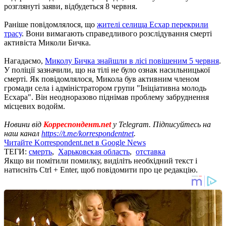
розглянуті заяви, відбудеться 8 червня.
Раніше повідомлялося, що
жителі селища Есхар перекрили
трасу
. Вони вимагають справедливого розслідування смерті
активіста Миколи Бичка.
Нагадаємо,
Миколу Бичка знайшли в лісі повішеним 5 червня
.
У поліції зазначили, що на тілі не було ознак насильницької
смерті. Як повідомлялося, Микола був активним членом
громади села і адміністратором групи "Ініціативна молодь
Есхара". Він неодноразово піднімав проблему забруднення
місцевих водойм.
Новини від
Корреспондент.net
у Telegram. Підписуйтесь на
наш канал
https://t.me/korrespondentnet
.
Читайте Korrespondent.net в Google News
ТЕГИ:
смерть
,
Харьковская область
,
отставка
Якщо ви помітили помилку, виділіть необхідний текст і
натисніть Ctrl + Enter, щоб повідомити про це редакцію.