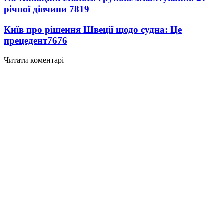
річної дівчини
7819
Київ про рішення Швеції щодо судна: Це
прецедент
7676
Читати коментарі