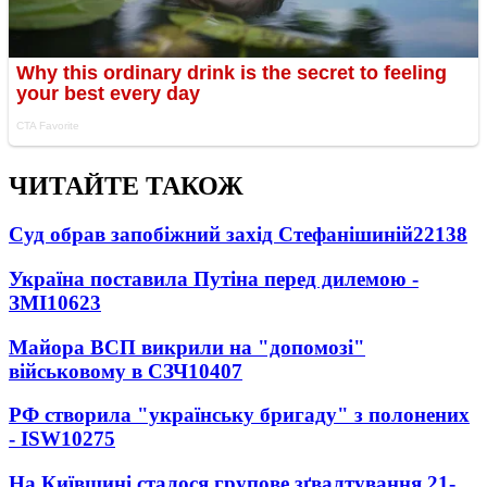
ЧИТАЙТЕ ТАКОЖ
Суд обрав запобіжний захід Стефанішиній
22138
Україна поставила Путіна перед дилемою -
ЗМІ
10623
Майора ВСП викрили на "допомозі"
військовому в СЗЧ
10407
РФ створила "українську бригаду" з полонених
- ISW
10275
На Київщині сталося групове зґвалтування 21-