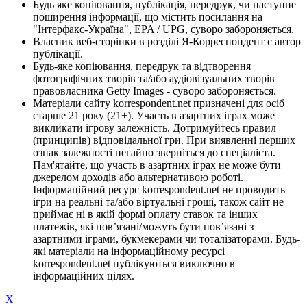
Будь яке копіювання, публікація, передрук, чи наступне
поширення інформації, що містить посилання на
"Інтерфакс-Україна", EPA / UPG, суворо забороняється.
Власник веб-сторінки в розділі Я-Корреспондент є автор
публікації.
Будь-яке копіювання, передрук та відтворення
фотографічних творів та/або аудіовізуальних творів
правовласника Getty Images - суворо забороняється.
Матеріали сайту korrespondent.net призначені для осіб
старше 21 року (21+). Участь в азартних іграх може
викликати ігрову залежність. Дотримуйтесь правил
(принципів) відповідальної гри. При виявленні перших
ознак залежності негайно зверніться до спеціаліста.
Пам'ятайте, що участь в азартних іграх не може бути
джерелом доходів або альтернативою роботі.
Інформаційний ресурс korrespondent.net не проводить
ігри на реальні та/або віртуальні гроші, також сайт не
приймає ні в якій формі оплату ставок та інших
платежів, які пов’язані/можуть бути пов’язані з
азартними іграми, букмекерами чи тоталізаторами. Будь-
які матеріали на інформаційному ресурсі
korrespondent.net публікуються виключно в
інформаційних цілях.
X