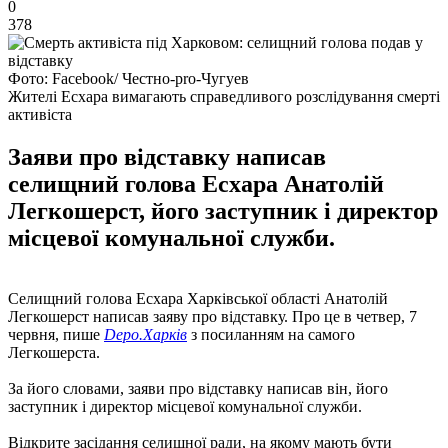
0
378
Фото: Facebook/ Честно-pro-Чугуев
Жителі Есхара вимагають справедливого розслідування смерті
активіста
Заяви про відставку написав
селищний голова Есхара Анатолій
Легкошерст, його заступник і директор
місцевої комунальної служби.
Селищний голова Есхара Харківської області Анатолій
Легкошерст написав заяву про відставку. Про це в четвер, 7
червня, пише
Depo.Харків
з посиланням на самого
Легкошерста.
За його словами, заяви про відставку написав він, його
заступник і директор місцевої комунальної служби.
Відкрите засідання селищної ради, на якому мають бути