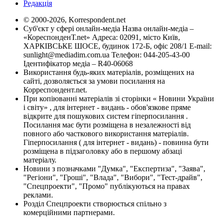
Редакція
© 2000-2026, Korrespondent.net
Суб'єкт у сфері онлайн-медіа Назва онлайн-медіа –
«КореспонденТ.net» Адреса: 02091, місто Київ,
ХАРКІВСЬКЕ ШОСЕ, будинок 172-Б, офіс 208/1 E-mail:
sunlight@mediadim.com.ua
Телефон: 044-205-43-00
Ідентифікатор медіа – R40-06068
Використання будь-яких матеріалів, розміщених на
сайті, дозволяється за умови посилання на
Корреспондент.net.
При копіюванні матеріалів зі сторінки « Новини України
і світу» , для інтернет - видань - обов'язкове пряме
відкрите для пошукових систем гіперпосилання .
Посилання має бути розміщена в незалежності від
повного або часткового використання матеріалів.
Гіперпосилання ( для інтернет - видань) - повинна бути
розміщена в підзаголовку або в першому абзаці
матеріалу.
Новини з позначками "Думка", "Експертиза", "Заява",
"Регіони", "Гроші", "Влада", "Вибори", "Тест-драйв",
"Спецпроекти", "Промо" публікуються на правах
реклами.
Розділ Спецпроекти створюється спільно з
комерційними партнерами.