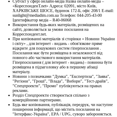
Суб'єкт у сфері онлайн-медіа Назва онлайн-медіа –
«КореспонденТ.net» Адреса: 02091, місто Київ,
ХАРКІВСЬКЕ ШОСЕ, будинок 172-Б, офіс 208/1 E-mail:
sunlight@mediadim.com.ua
Телефон: 044-205-43-00
Ідентифікатор медіа – R40-06068
Використання будь-яких матеріалів, розміщених на
сайті, дозволяється за умови посилання на
Корреспондент.net.
При копіюванні матеріалів зі сторінки « Новини України
і світу» , для інтернет - видань - обов'язкове пряме
відкрите для пошукових систем гіперпосилання .
Посилання має бути розміщена в незалежності від
повного або часткового використання матеріалів.
Гіперпосилання ( для інтернет - видань) - повинна бути
розміщена в підзаголовку або в першому абзаці
матеріалу.
Новини з позначками "Думка", "Експертиза", "Заява",
"Регіони", "Гроші", "Влада", "Вибори", "Тест-драйв",
"Спецпроекти", "Промо" публікуються на правах
реклами.
Розділ Спецпроекти створюється спільно з
комерційними партнерами.
Будь яке копіювання, публікація, передрук, чи наступне
поширення інформації, що містить посилання на
"Інтерфакс-Україна", EPA / UPG, суворо забороняється.