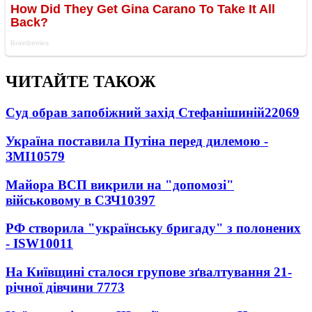
ЧИТАЙТЕ ТАКОЖ
Суд обрав запобіжний захід Стефанішиній
22069
Україна поставила Путіна перед дилемою -
ЗМІ
10579
Майора ВСП викрили на "допомозі"
військовому в СЗЧ
10397
РФ створила "українську бригаду" з полонених
- ISW
10011
На Київщині сталося групове зґвалтування 21-
річної дівчини
7773