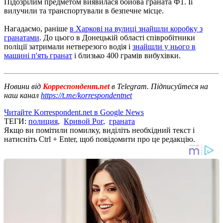
Підозрілим предметом виявилася бойова граната Ф1. Її
вилучили та транспортували в безпечне місце.
Нагадаємо, раніше
в Харкові на вулиці знайшли коробку з
гранатами
. До цього в Донецькій області співробітники
поліції затримали нетверезого водія і
знайшли у нього в
машині п'ять гранат
і близько 400 грамів вибухівки.
Новини від
Корреспондент.net
в Telegram. Підписуйтеся на
наш канал
https://t.me/korrespondentnet
Читайте Korrespondent.net в Google News
ТЕГИ:
полиция
,
Кривой Рог
,
граната
Якщо ви помітили помилку, виділіть необхідний текст і
натисніть Ctrl + Enter, щоб повідомити про це редакцію.