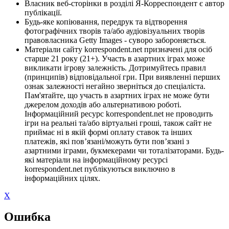
Власник веб-сторінки в розділі Я-Корреспондент є автор
публікації.
Будь-яке копіювання, передрук та відтворення
фотографічних творів та/або аудіовізуальних творів
правовласника Getty Images - суворо забороняється.
Матеріали сайту korrespondent.net призначені для осіб
старше 21 року (21+). Участь в азартних іграх може
викликати ігрову залежність. Дотримуйтесь правил
(принципів) відповідальної гри. При виявленні перших
ознак залежності негайно зверніться до спеціаліста.
Пам'ятайте, що участь в азартних іграх не може бути
джерелом доходів або альтернативою роботі.
Інформаційний ресурс korrespondent.net не проводить
ігри на реальні та/або віртуальні гроші, також сайт не
приймає ні в якій формі оплату ставок та інших
платежів, які пов’язані/можуть бути пов’язані з
азартними іграми, букмекерами чи тоталізаторами. Будь-
які матеріали на інформаційному ресурсі
korrespondent.net публікуються виключно в
інформаційних цілях.
X
Ошибка