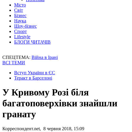
Місто
Світ
Бізнес
Наука
Шоу-бізнес
Спорт
Lifestyle
БЛОГИ ЧИТАЧІВ
СПЕЦТЕМА:
Війна в Ірані
ВСІ ТЕМИ
Вступ України в ЄС
Теракт в Барселоні
У Кривому Розі біля
багатоповерхівки знайшли
гранату
Корреспондент.net, 8 червня 2018, 15:09