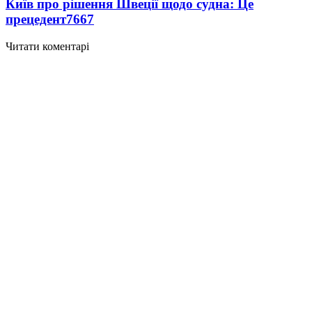
Київ про рішення Швеції щодо судна: Це
прецедент
7667
Читати коментарі