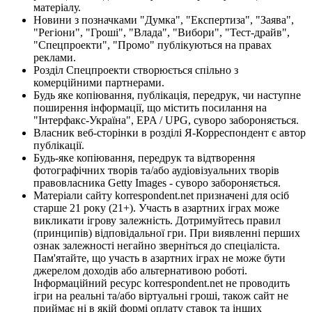
матеріалу.
Новини з позначками "Думка", "Експертиза", "Заява",
"Регіони", "Гроші", "Влада", "Вибори", "Тест-драйв",
"Спецпроекти", "Промо" публікуються на правах
реклами.
Розділ Спецпроекти створюється спільно з
комерційними партнерами.
Будь яке копіювання, публікація, передрук, чи наступне
поширення інформації, що містить посилання на
"Інтерфакс-Україна", EPA / UPG, суворо забороняється.
Власник веб-сторінки в розділі Я-Корреспондент є автор
публікації.
Будь-яке копіювання, передрук та відтворення
фотографічних творів та/або аудіовізуальних творів
правовласника Getty Images - суворо забороняється.
Матеріали сайту korrespondent.net призначені для осіб
старше 21 року (21+). Участь в азартних іграх може
викликати ігрову залежність. Дотримуйтесь правил
(принципів) відповідальної гри. При виявленні перших
ознак залежності негайно зверніться до спеціаліста.
Пам'ятайте, що участь в азартних іграх не може бути
джерелом доходів або альтернативою роботі.
Інформаційний ресурс korrespondent.net не проводить
ігри на реальні та/або віртуальні гроші, також сайт не
приймає ні в якій формі оплату ставок та інших