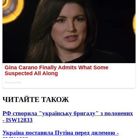
ЧИТАЙТЕ ТАКОЖ
РФ створила "українську бригаду" з полонених
- ISW
12833
Україна поставила Путіна перед дилемою -