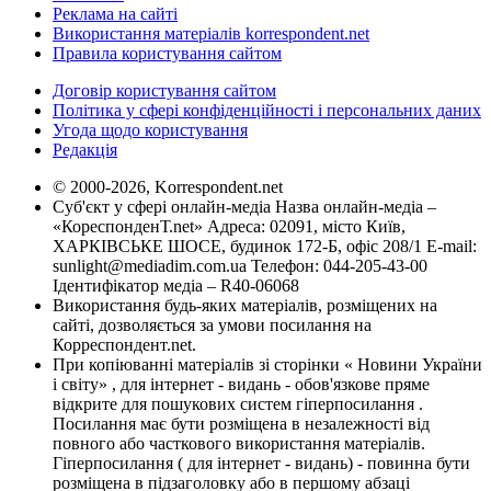
Реклама на сайті
Використання матеріалів korrespondent.net
Правила користування сайтом
Договір користування сайтом
Політика у сфері конфіденційності і персональних даних
Угода щодо користування
Редакція
© 2000-2026, Korrespondent.net
Суб'єкт у сфері онлайн-медіа Назва онлайн-медіа –
«КореспонденТ.net» Адреса: 02091, місто Київ,
ХАРКІВСЬКЕ ШОСЕ, будинок 172-Б, офіс 208/1 E-mail:
sunlight@mediadim.com.ua
Телефон: 044-205-43-00
Ідентифікатор медіа – R40-06068
Використання будь-яких матеріалів, розміщених на
сайті, дозволяється за умови посилання на
Корреспондент.net.
При копіюванні матеріалів зі сторінки « Новини України
і світу» , для інтернет - видань - обов'язкове пряме
відкрите для пошукових систем гіперпосилання .
Посилання має бути розміщена в незалежності від
повного або часткового використання матеріалів.
Гіперпосилання ( для інтернет - видань) - повинна бути
розміщена в підзаголовку або в першому абзаці