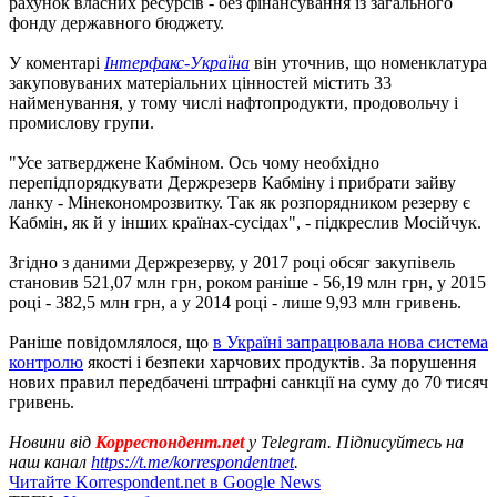
рахунок власних ресурсів - без фінансування із загального
фонду державного бюджету.
У коментарі
Інтерфакс-Україна
він уточнив, що номенклатура
закуповуваних матеріальних цінностей містить 33
найменування, у тому числі нафтопродукти, продовольчу і
промислову групи.
"Усе затверджене Кабміном. Ось чому необхідно
перепідпорядкувати Держрезерв Кабміну і прибрати зайву
ланку - Мінекономрозвитку. Так як розпорядником резерву є
Кабмін, як й у інших країнах-сусідах", - підкреслив Мосійчук.
Згідно з даними Держрезерву, у 2017 році обсяг закупівель
становив 521,07 млн ​​грн, роком раніше - 56,19 млн грн, у 2015
році - 382,5 млн грн, а у 2014 році - лише 9,93 млн гривень.
Раніше повідомлялося, що
в Україні запрацювала нова система
контролю
якості і безпеки харчових продуктів. За порушення
нових правил передбачені штрафні санкції на суму до 70 тисяч
гривень.
Новини від
Корреспондент.net
у Telegram. Підписуйтесь на
наш канал
https://t.me/korrespondentnet
.
Читайте Korrespondent.net в Google News