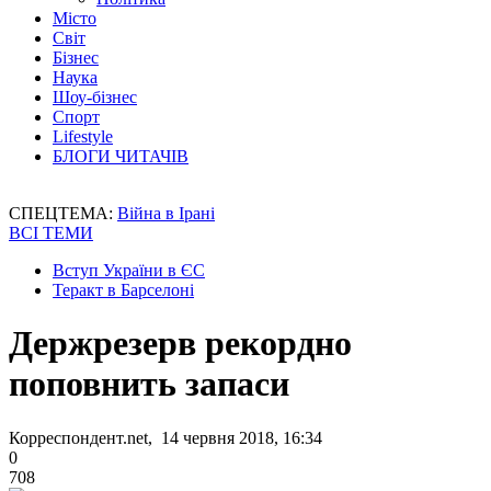
Місто
Світ
Бізнес
Наука
Шоу-бізнес
Спорт
Lifestyle
БЛОГИ ЧИТАЧІВ
СПЕЦТЕМА:
Війна в Ірані
ВСІ ТЕМИ
Вступ України в ЄС
Теракт в Барселоні
Держрезерв рекордно
поповнить запаси
Корреспондент.net, 14 червня 2018, 16:34
0
708