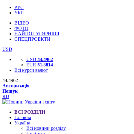
РУС
УКР
ВІДЕО
ФОТО
НАЙПОПУЛЯРНІШІ
СПЕЦПРОЕКТИ
USD
USD
44.4962
EUR
51.3814
Всі курси валют
44.4962
Авторизація
Пошук
RU
ВСІ РОЗДІЛИ
Головна
Україна
Всі новини розділу
Політика