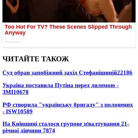
ЧИТАЙТЕ ТАКОЖ
Суд обрав запобіжний захід Стефанішиній
22186
Україна поставила Путіна перед дилемою -
ЗМІ
10678
РФ створила "українську бригаду" з полонених
- ISW
10589
На Київщині сталося групове зґвалтування 21-
річної дівчини
7874