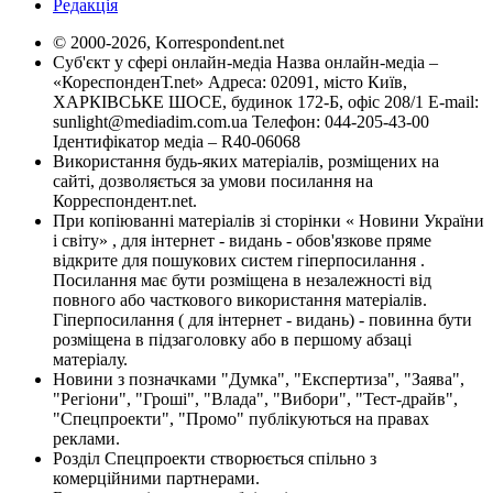
Редакція
© 2000-2026, Korrespondent.net
Суб'єкт у сфері онлайн-медіа Назва онлайн-медіа –
«КореспонденТ.net» Адреса: 02091, місто Київ,
ХАРКІВСЬКЕ ШОСЕ, будинок 172-Б, офіс 208/1 E-mail:
sunlight@mediadim.com.ua
Телефон: 044-205-43-00
Ідентифікатор медіа – R40-06068
Використання будь-яких матеріалів, розміщених на
сайті, дозволяється за умови посилання на
Корреспондент.net.
При копіюванні матеріалів зі сторінки « Новини України
і світу» , для інтернет - видань - обов'язкове пряме
відкрите для пошукових систем гіперпосилання .
Посилання має бути розміщена в незалежності від
повного або часткового використання матеріалів.
Гіперпосилання ( для інтернет - видань) - повинна бути
розміщена в підзаголовку або в першому абзаці
матеріалу.
Новини з позначками "Думка", "Експертиза", "Заява",
"Регіони", "Гроші", "Влада", "Вибори", "Тест-драйв",
"Спецпроекти", "Промо" публікуються на правах
реклами.
Розділ Спецпроекти створюється спільно з
комерційними партнерами.