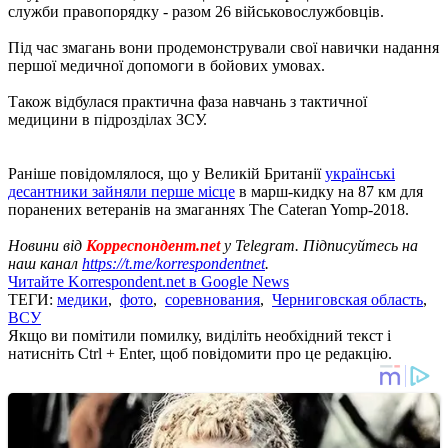
служби правопорядку - разом 26 військовослужбовців.
Під час змагань вони продемонстрували свої навички надання
першої медичної допомоги в бойових умовах.
Також відбулася практична фаза навчань з тактичної
медицини в підрозділах ЗСУ.
Раніше повідомлялося, що у Великій Британії
українські
десантники зайняли перше місце
в марш-кидку на 87 км для
поранених ветеранів на змаганнях The Cateran Yomp-2018.
Новини від
Корреспондент.net
у Telegram. Підписуйтесь на
наш канал
https://t.me/korrespondentnet
.
Читайте Korrespondent.net в Google News
ТЕГИ:
медики
,
фото
,
соревнования
,
Черниговская область
,
ВСУ
Якщо ви помітили помилку, виділіть необхідний текст і
натисніть Ctrl + Enter, щоб повідомити про це редакцію.