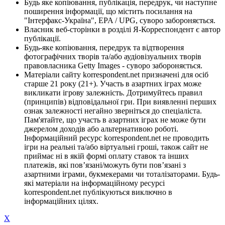
Будь яке копіювання, публікація, передрук, чи наступне
поширення інформації, що містить посилання на
"Інтерфакс-Україна", EPA / UPG, суворо забороняється.
Власник веб-сторінки в розділі Я-Корреспондент є автор
публікації.
Будь-яке копіювання, передрук та відтворення
фотографічних творів та/або аудіовізуальних творів
правовласника Getty Images - суворо забороняється.
Матеріали сайту korrespondent.net призначені для осіб
старше 21 року (21+). Участь в азартних іграх може
викликати ігрову залежність. Дотримуйтесь правил
(принципів) відповідальної гри. При виявленні перших
ознак залежності негайно зверніться до спеціаліста.
Пам'ятайте, що участь в азартних іграх не може бути
джерелом доходів або альтернативою роботі.
Інформаційний ресурс korrespondent.net не проводить
ігри на реальні та/або віртуальні гроші, також сайт не
приймає ні в якій формі оплату ставок та інших
платежів, які пов’язані/можуть бути пов’язані з
азартними іграми, букмекерами чи тоталізаторами. Будь-
які матеріали на інформаційному ресурсі
korrespondent.net публікуються виключно в
інформаційних цілях.
X