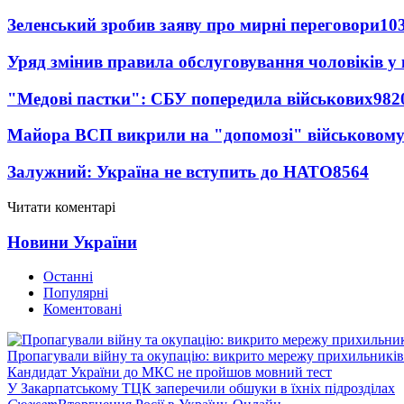
Зеленський зробив заяву про мирні переговори
10
Уряд змінив правила обслуговування чоловіків у
"Медові пастки": СБУ попередила військових
982
Майора ВСП викрили на "допомозі" військовому
Залужний: Україна не вступить до НАТО
8564
Читати коментарі
Новини України
Останні
Популярні
Коментовані
Пропагували війну та окупацію: викрито мережу прихильникі
Кандидат України до МКС не пройшов мовний тест
У Закарпатському ТЦК заперечили обшуки в їхніх підрозділах