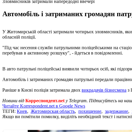
Зловмисників затримали напередодні ввечері
Автомобіль і затриманих громадян патру
У Житомирській області затримали чотирьох зловмисників, яки
обласній поліції.
"Під час несення служби патрульними поліцейськими на стаціо
перебував в активному розшуку", - йдеться в повідомленні.
В авто патрульні поліцейські виявили чотирьох осіб, які підоз
Автомобіль і затриманих громадян патрульні передали працівник
Раніше в Києві поліція затримала двох
викрадачів бізнесмена
з 
Новини від
Корреспондент.net
у Telegram. Підписуйтесь на на
Читайте Korrespondent.net в Google News
ТЕГИ:
Киев
,
Житомирская область
,
похищение
,
задержание
,
Якщо ви помітили помилку, виділіть необхідний текст і натисніт