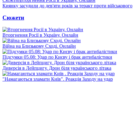
Сюжет
Вторгнення Росії в Україну. Онлайн
Киянку засудили до дев'яти років за теракт проти військового
Сюжети
Вторгнення Росії в Україну. Онлайн
Війна на Близькому Сході. Онлайн
Підсумки 05.08: Удар по Києву і брак антибалістики
Диверсія в Лейпцигу. Дрон біля українського літака
"Намагаються зламати Київ". Реакція Заходу на удар