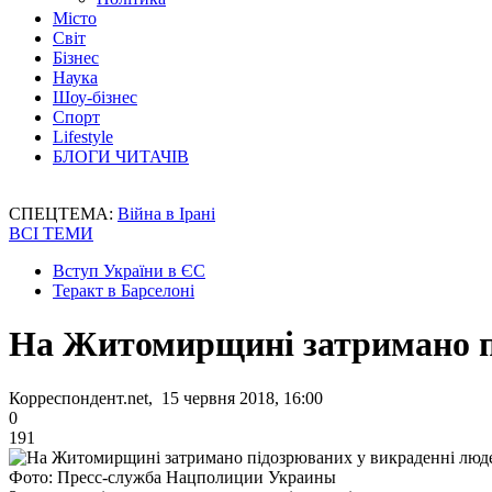
Місто
Світ
Бізнес
Наука
Шоу-бізнес
Спорт
Lifestyle
БЛОГИ ЧИТАЧІВ
СПЕЦТЕМА:
Війна в Ірані
ВСІ ТЕМИ
Вступ України в ЄС
Теракт в Барселоні
На Житомирщині затримано п
Корреспондент.net, 15 червня 2018, 16:00
0
191
Фото: Пресс-служба Нацполиции Украины