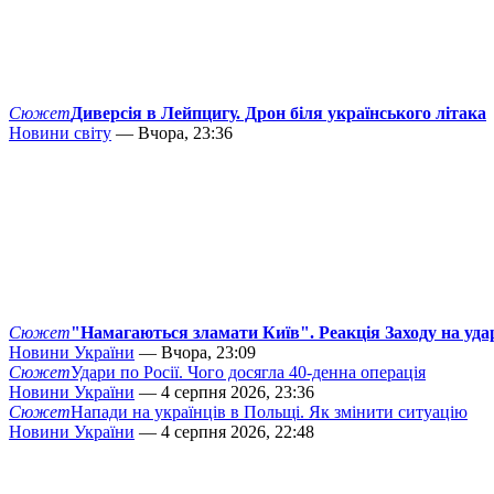
Сюжет
Диверсія в Лейпцигу. Дрон біля українського літака
Новини світу
— Вчора, 23:36
Сюжет
"Намагаються зламати Київ". Реакція Заходу на уда
Новини України
— Вчора, 23:09
Сюжет
Удари по Росії. Чого досягла 40-денна операція
Новини України
— 4 серпня 2026, 23:36
Сюжет
Напади на українців в Польщі. Як змінити ситуацію
Новини України
— 4 серпня 2026, 22:48