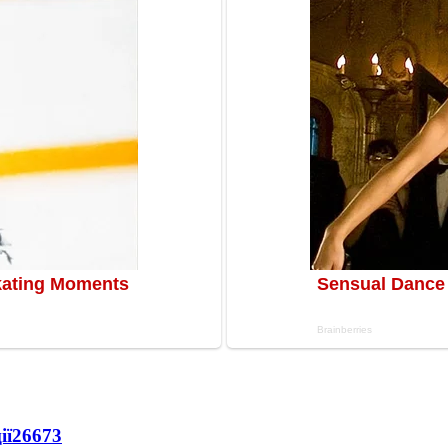
ії
26673