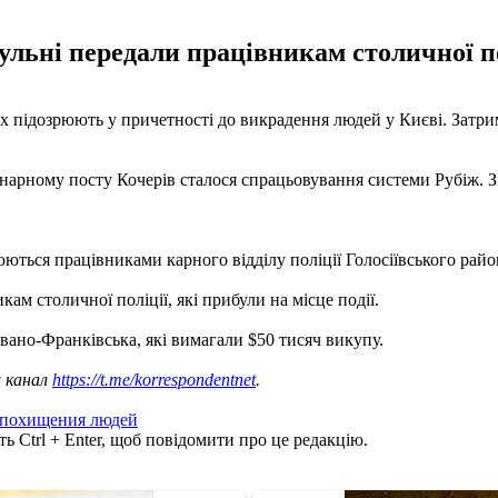
льні передали працівникам столичної полі
х підозрюють у причетності до викрадення людей у Києві. Затри
нарному посту Кочерів сталося спрацьовування системи Рубіж. З
рюються працівниками карного відділу поліції Голосіївського рай
ам столичної поліції, які прибули на місце події.
Івано-Франківська, які вимагали $50 тисяч викупу.
ш канал
https://t.me/korrespondentnet
.
похищения людей
ь Ctrl + Enter, щоб повідомити про це редакцію.