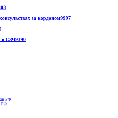
303
 консульствах за кордоном
9997
0
 в СЗЧ
9390
в РФ