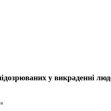
ідозрюваних у викраденні люд