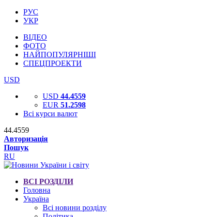
РУС
УКР
ВІДЕО
ФОТО
НАЙПОПУЛЯРНІШІ
СПЕЦПРОЕКТИ
USD
USD
44.4559
EUR
51.2598
Всі курси валют
44.4559
Авторизація
Пошук
RU
ВСІ РОЗДІЛИ
Головна
Україна
Всі новини розділу
Політика