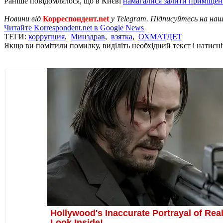
Раніше повідомлялося, що в Києві
намагалися залити приміщен
Новини від
Корреспондент.net
у Telegram. Підписуйтесь на на
Читайте Korrespondent.net в Google News
ТЕГИ:
коррупция
,
Минздрав
,
взятка
,
ОХМАТДЕТ
Якщо ви помітили помилку, виділіть необхідний текст і натисніт