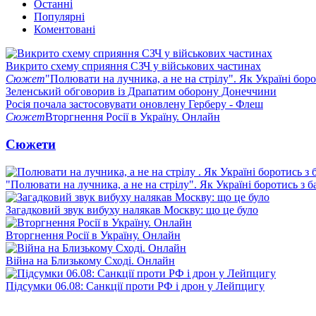
Останні
Популярні
Коментовані
Викрито схему сприяння СЗЧ у військових частинах
Сюжет
"Полювати на лучника, а не на стрілу". Як Україні бор
Зеленський обговорив із Драпатим оборону Донеччини
Росія почала застосовувати оновлену Герберу - Флеш
Сюжет
Вторгнення Росії в Україну. Онлайн
Сюжети
"Полювати на лучника, а не на стрілу". Як Україні боротись з 
Загадковий звук вибуху налякав Москву: що це було
Вторгнення Росії в Україну. Онлайн
Війна на Близькому Сході. Онлайн
Підсумки 06.08: Санкції проти РФ і дрон у Лейпцигу