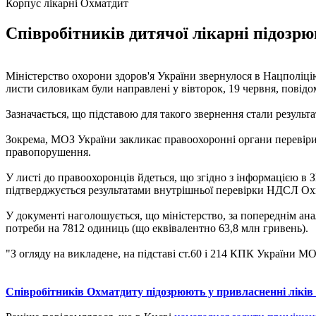
Корпус лікарні Охматдит
Співробітників дитячої лікарні підозрю
Міністерство охорони здоров'я України звернулося в Нацполіці
листи силовикам були направлені у вівторок, 19 червня, повідо
Зазначається, що підставою для такого звернення стали результа
Зокрема, МОЗ України закликає правоохоронні органи переві
правопорушення.
У листі до правоохоронців йдеться, що згідно з інформацією в З
підтверджується результатами внутрішньої перевірки НДСЛ Ох
У документі наголошується, що міністерство, за попереднім ана
потреби на 7812 одиниць (що еквівалентно 63,8 млн гривень).
"З огляду на викладене, на підставі ст.60 і 214 КПК України М
Співробітників Охматдиту підозрюють у привласненні ліків