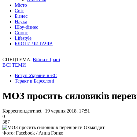
Місто
Світ
Бізнес
Наука
Шоу-бізнес
Спорт
Lifestyle
БЛОГИ ЧИТАЧІВ
СПЕЦТЕМА:
Війна в Ірані
ВСІ ТЕМИ
Вступ України в ЄС
Теракт в Барселоні
МОЗ просить силовиків пере
Корреспондент.net, 19 червня 2018, 17:51
0
387
Фото: Facebook / Анна Гопко