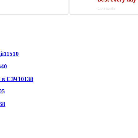
ії
11510
640
 в СЗЧ
10138
05
68