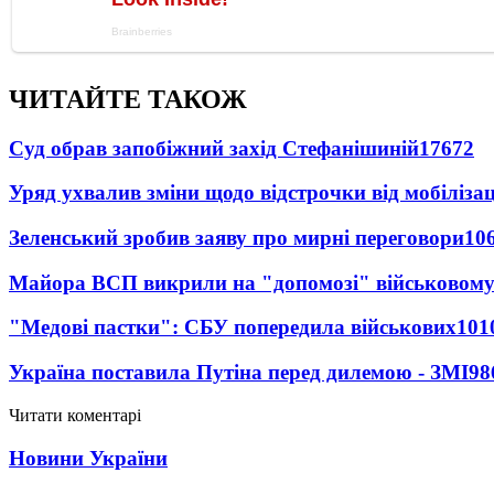
ЧИТАЙТЕ ТАКОЖ
Суд обрав запобіжний захід Стефанішиній
17672
Уряд ухвалив зміни щодо відстрочки від мобілізац
Зеленський зробив заяву про мирні переговори
10
Майора ВСП викрили на "допомозі" військовому
"Медові пастки": СБУ попередила військових
101
Україна поставила Путіна перед дилемою - ЗМІ
98
Читати коментарі
Новини України