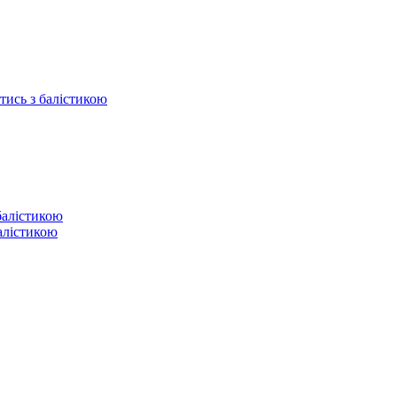
отись з балістикою
балістикою