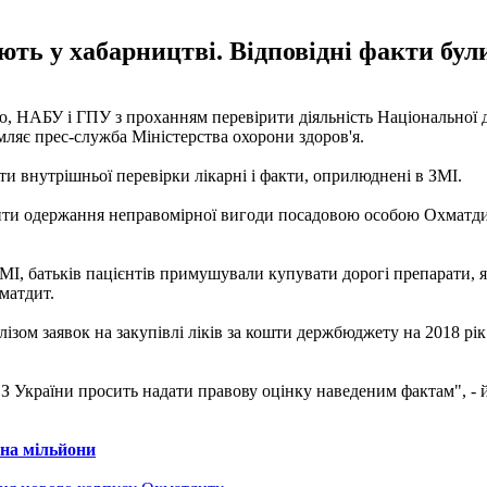
ють у хабарництві. Відповідні факти бул
ю, НАБУ і ГПУ з проханням перевірити діяльність Національної д
мляє прес-служба Міністерства охорони здоров'я.
ти внутрішньої перевірки лікарні і факти, оприлюднені в ЗМІ.
рити одержання неправомірної вигоди посадовою особою Охматд
МІ, батьків пацієнтів примушували купувати дорогі препарати, які
матдит.
лізом заявок на закупівлі ліків за кошти держбюджету на 2018 р
ОЗ України просить надати правову оцінку наведеним фактам", - й
 на мільйони