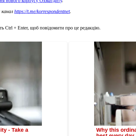
ня нового корпусу Охматдиту
.
ш канал
https://t.me/korrespondentnet
.
ь Ctrl + Enter, щоб повідомити про це редакцію.