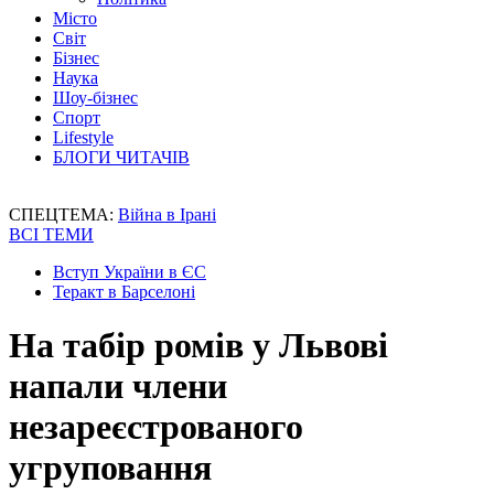
Місто
Світ
Бізнес
Наука
Шоу-бізнес
Спорт
Lifestyle
БЛОГИ ЧИТАЧІВ
СПЕЦТЕМА:
Війна в Ірані
ВСІ ТЕМИ
Вступ України в ЄС
Теракт в Барселоні
На табір ромів у Львові
напали члени
незареєстрованого
угруповання