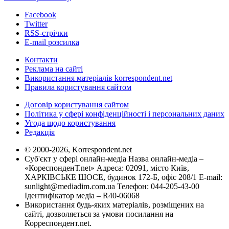
Facebook
Twitter
RSS-стрічки
E-mail розсилка
Контакти
Реклама на сайті
Використання матеріалів korrespondent.net
Правила користування сайтом
Договір користування сайтом
Політика у сфері конфіденційності і персональних даних
Угода щодо користування
Редакція
© 2000-2026, Korrespondent.net
Суб'єкт у сфері онлайн-медіа Назва онлайн-медіа –
«КореспонденТ.net» Адреса: 02091, місто Київ,
ХАРКІВСЬКЕ ШОСЕ, будинок 172-Б, офіс 208/1 E-mail:
sunlight@mediadim.com.ua
Телефон: 044-205-43-00
Ідентифікатор медіа – R40-06068
Використання будь-яких матеріалів, розміщених на
сайті, дозволяється за умови посилання на
Корреспондент.net.