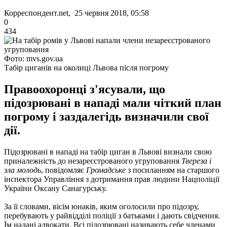
Корреспондент.net, 25 червня 2018, 05:58
0
434
Фото: mvs.gov.ua
Табір циганів на околиці Львова після погрому
Правоохоронці з'ясували, що
підозрювані в нападі мали чіткий план
погрому і заздалегідь визначили свої
дії.
Підозрювані в нападі на табір циган в Львові визнали свою
приналежність до незареєстрованого угруповання
Твереза ​​і
зла молодь
, повідомляє
Громадське
з посиланням на старшого
інспектора Управління з дотримання прав людини Нацполіції
України Оксану Санагурську.
За її словами, вісім юнаків, яким оголосили про підозру,
перебувають у райвідділі поліції з батьками і дають свідчення.
Їм надані адвокати. Всі підозрювані називають себе членами