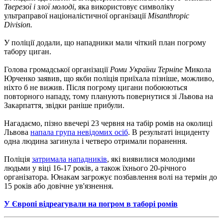
Тверезої і злої молоді
, яка використовує символіку
ультраправої націоналістичної організації
Misanthropic
Division.
У поліції додали, що нападники мали чіткий план погрому
табору циган.
Голова громадської організації
Роми України Терніпе
Микола
Юрченко заявив, що якби поліція приїхала пізніше, можливо,
ніхто б не вижив. Після погрому цигани побоюються
повторного нападу, тому планують повернутися зі Львова на
Закарпаття, звідки раніше прибули.
Нагадаємо, пізно ввечері 23 червня на табір ромів на околиці
Львова
напала група невідомих осіб
. В результаті інциденту
одна людина загинула і четверо отримали поранення.
Поліція
затримала нападників
, які виявилися молодими
людьми у віці 16-17 років, а також їхнього 20-річного
організатора. Юнакам загрожує позбавлення волі на термін до
15 років або довічне ув'язнення.
У Європі відреагували на погром в таборі ромів