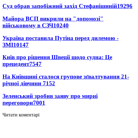
Суд обрав запобіжний захід Стефанішиній
19296
Майора ВСП викрили на "допомозі"
військовому в СЗЧ
10240
Україна поставила Путіна перед дилемою -
ЗМІ
10147
Київ про рішення Швеції щодо судна: Це
прецедент
7547
На Київщині сталося групове зґвалтування 21-
річної дівчини
7152
Зеленський зробив заяву про мирні
переговори
7001
Читати коментарі