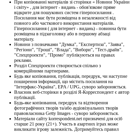
При копіюванні матеріалів зі сторінки « Новини України
і світу» , для інтернет - видань - обов'язкове пряме
відкрите для пошукових систем гіперпосилання .
Посилання має бути розміщена в незалежності від
повного або часткового використання матеріалів.
Гіперпосилання ( для інтернет - видань) - повинна бути
розміщена в підзаголовку або в першому абзаці
матеріалу.
Новини з позначками "Думка", "Експертиза", "Заява",
"Регіони", "Гроші", "Влада", "Вибори", "Тест-драйв",
"Спецпроекти", "Промо" публікуються на правах
реклами.
Розділ Спецпроекти створюється спільно з
комерційними партнерами.
Будь яке копіювання, публікація, передрук, чи наступне
поширення інформації, що містить посилання на
"Інтерфакс-Україна", EPA / UPG, суворо забороняється.
Власник веб-сторінки в розділі Я-Корреспондент є автор
публікації.
Будь-яке копіювання, передрук та відтворення
фотографічних творів та/або аудіовізуальних творів
правовласника Getty Images - суворо забороняється.
Матеріали сайту korrespondent.net призначені для осіб
старше 21 року (21+). Участь в азартних іграх може
викликати ігрову залежність. Дотримуйтесь правил