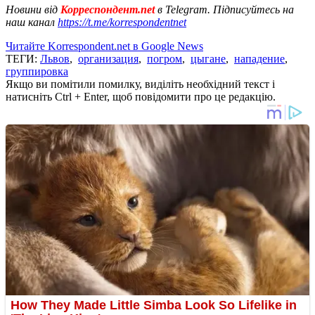
Новини від
Корреспондент.net
в Telegram. Підписуйтесь на
наш канал
https://t.me/korrespondentnet
Читайте Korrespondent.net в Google News
ТЕГИ:
Львов
,
организация
,
погром
,
цыгане
,
нападение
,
группировка
Якщо ви помітили помилку, виділіть необхідний текст і
натисніть Ctrl + Enter, щоб повідомити про це редакцію.