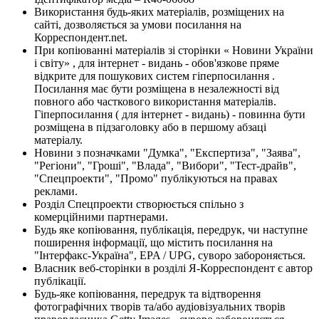
Використання будь-яких матеріалів, розміщених на
сайті, дозволяється за умови посилання на
Корреспондент.net.
При копіюванні матеріалів зі сторінки « Новини України
і світу» , для інтернет - видань - обов'язкове пряме
відкрите для пошукових систем гіперпосилання .
Посилання має бути розміщена в незалежності від
повного або часткового використання матеріалів.
Гіперпосилання ( для інтернет - видань) - повинна бути
розміщена в підзаголовку або в першому абзаці
матеріалу.
Новини з позначками "Думка", "Експертиза", "Заява",
"Регіони", "Гроші", "Влада", "Вибори", "Тест-драйв",
"Спецпроекти", "Промо" публікуються на правах
реклами.
Розділ Спецпроекти створюється спільно з
комерційними партнерами.
Будь яке копіювання, публікація, передрук, чи наступне
поширення інформації, що містить посилання на
"Інтерфакс-Україна", EPA / UPG, суворо забороняється.
Власник веб-сторінки в розділі Я-Корреспондент є автор
публікації.
Будь-яке копіювання, передрук та відтворення
фотографічних творів та/або аудіовізуальних творів