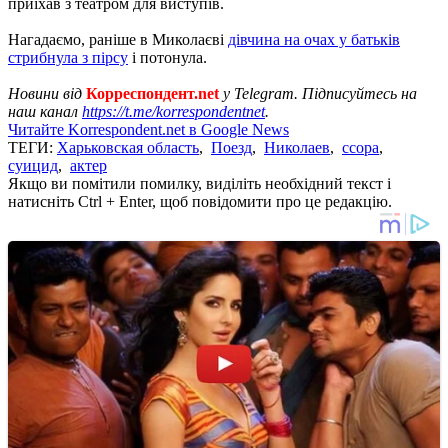
приїхав з театром для виступів.
Нагадаємо, раніше в Миколаєві
дівчина на очах у батьків
стрибнула з пірсу
і потонула.
Новини від
Корреспондент.net
у Telegram. Підписуйтесь на
наш канал
https://t.me/korrespondentnet
.
Читайте Korrespondent.net в Google News
ТЕГИ:
Харьковская область
,
Поезд
,
Николаев
,
ссора
,
суицид
,
актер
Якщо ви помітили помилку, виділіть необхідний текст і
натисніть Ctrl + Enter, щоб повідомити про це редакцію.