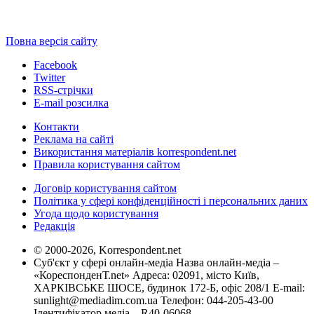
Повна версія сайту
Facebook
Twitter
RSS-стрічки
E-mail розсилка
Контакти
Реклама на сайті
Використання матеріалів korrespondent.net
Правила користування сайтом
Договір користування сайтом
Політика у сфері конфіденційності і персональних даних
Угода щодо користування
Редакція
© 2000-2026, Korrespondent.net
Суб'єкт у сфері онлайн-медіа Назва онлайн-медіа –
«КореспонденТ.net» Адреса: 02091, місто Київ,
ХАРКІВСЬКЕ ШОСЕ, будинок 172-Б, офіс 208/1 E-mail:
sunlight@mediadim.com.ua
Телефон: 044-205-43-00
Ідентифікатор медіа – R40-06068