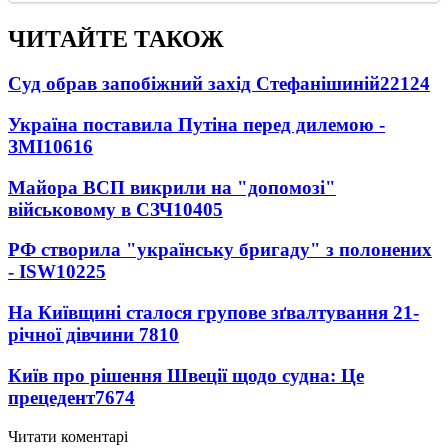
ЧИТАЙТЕ ТАКОЖ
Суд обрав запобіжний захід Стефанішиній
22124
Україна поставила Путіна перед дилемою -
ЗМІ
10616
Майора ВСП викрили на "допомозі"
військовому в СЗЧ
10405
РФ створила "українську бригаду" з полонених
- ISW
10225
На Київщині сталося групове зґвалтування 21-
річної дівчини
7810
Київ про рішення Швеції щодо судна: Це
прецедент
7674
Читати коментарі