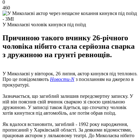
0
460
У Миколаєві чоловік кинувся під поїзд
Причиною такого вчинку 26-річного
чоловіка нібито стала серйозна сварка
з дружиною на грунті ревнощів.
У Миколаєві у вівторок, 26 липня, актор кинувся під тепловоз.
Про це повідомляють
Новости-N
з посиланням на джерело в
прокуратурі.
Зазначається, що загиблий залишив передсмертну записку. У
ній він пояснив свій вчинок сваркою зі своєю цивільною
дружиною. У записці також йдеться, що спочатку чоловік
хотів кинутися під автомобіль, але потім обрав поїзд.
Як вдалося встановити, загиблий - 1992 року народження,
прописаний у Харківській області. За деякими відомостями,
працював актором у ляльковому театрі. До Миколаєва нібито