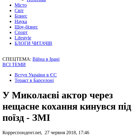
Місто
Світ
Бізнес
Наука
Шоу-бізнес
Спорт
Lifestyle
БЛОГИ ЧИТАЧІВ
СПЕЦТЕМА:
Війна в Ірані
ВСІ ТЕМИ
Вступ України в ЄС
Теракт в Барселоні
У Миколаєві актор через
нещасне кохання кинувся під
поїзд - ЗМІ
Корреспондент.net, 27 червня 2018, 17:46