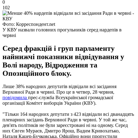
0
102
Фото: Корреспондент.net
У КВУ назвали головних прогульників серед нардепів в
червні
Серед фракцій і груп парламенту
найнижчі показники відвідування у
Волі народу, Відродження та
Опозиційного блоку.
Лише 38% народних депутатів відвідали всі засідання
Верховної Ради в червні. Про це в четвер, 28 червня,
повідомила
прес-служба Всеукраїнської громадської
організації Комітет виборців України (КВУ).
"Тільки 164 народних депутати з 423 відвідали всі дванадцять
пленарних засідань Верховної Ради в червні. У той же час,
дев'ять політиків не були зареєстровані ні на одному. Серед
них Євген Мураєв, Дмитро Ярош, Вадим Кривохатько,
Наталя Кацер-Бучковська. Офіційно вони пропустили