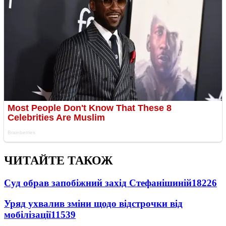
ЧИТАЙТЕ ТАКОЖ
Суд обрав запобіжний захід Стефанішиній
18226
Уряд ухвалив зміни щодо відстрочки від
мобілізації
11539