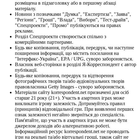
розміщена в підзаголовку або в першому абзаці
матеріалу.
Новини з позначками "Думка", "Експертиза", "Заява",
"Регіони", "Гроші", "Влада", "Вибори", "Тест-драйв",
"Спецпроекти", "Промо" публікуються на правах
реклами.
Розділ Спецпроекти створюється спільно з
комерційними партнерами.
Будь яке копіювання, публікація, передрук, чи наступне
поширення інформації, що містить посилання на
"Інтерфакс-Україна", EPA / UPG, суворо забороняється.
Власник веб-сторінки в розділі Я-Корреспондент є автор
публікації.
Будь-яке копіювання, передрук та відтворення
фотографічних творів та/або аудіовізуальних творів
правовласника Getty Images - суворо забороняється.
Матеріали сайту korrespondent.net призначені для осіб
старше 21 року (21+). Участь в азартних іграх може
викликати ігрову залежність. Дотримуйтесь правил
(принципів) відповідальної гри. При виявленні перших
ознак залежності негайно зверніться до спеціаліста.
Пам'ятайте, що участь в азартних іграх не може бути
джерелом доходів або альтернативою роботі.
Інформаційний ресурс korrespondent.net не проводить
ігри на реальні та/або віртуальні гроші, також сайт не