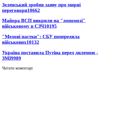
Зеленський зробив заяву про мирні
переговори
10662
Майора ВСП викрили на "допомозі"
військовому в СЗЧ
10195
"Медові пастки": СБУ попередила
військових
10132
Україна поставила Путіна перед дилемою -
ЗМІ
9989
Читати коментарі