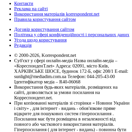
Контакти
Реклама на сайті
Використання матеріалів korrespondent.net
Правила користування сайтом
Договір користування сайтом
Політика у сфері конфіденційності і персональних даних
Угода щодо користування
Редакція
© 2000-2026, Korrespondent.net
Суб'єкт у сфері онлайн-медіа Назва онлайн-медіа –
«КореспонденТ.net» Адреса: 02091, місто Київ,
ХАРКІВСЬКЕ ШОСЕ, будинок 172-Б, офіс 208/1 E-mail:
sunlight@mediadim.com.ua
Телефон: 044-205-43-00
Ідентифікатор медіа – R40-06068
Використання будь-яких матеріалів, розміщених на
сайті, дозволяється за умови посилання на
Корреспондент.net.
При копіюванні матеріалів зі сторінки « Новини України
і світу» , для інтернет - видань - обов'язкове пряме
відкрите для пошукових систем гіперпосилання .
Посилання має бути розміщена в незалежності від
повного або часткового використання матеріалів.
Гіперпосилання ( для інтернет - видань) - повинна бути