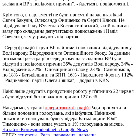
засідання ВР з невідомих причин", - йдеться в повідомленні.
Крім того, в парламенті не були присутні нардепи-втікачі
Євген Бакулін, Олександр Онищенко та Сергій Клюєв. Не
відвідували Раду В'ячеслав Костянтинівський, який написав
заяву про складання депутатських повноважень і Надія
Савченко, яку утримують під вартою.
"Серед фракцій і груп ВР найнижчі показники відвідування у
Волі народу, Відродження та Опозиційного блоку. За даними
письмової реєстрації в середньому на засіданнях ВР були
відсутні з невідомих причин 35% депутатів Волі народу, 34% -
Відродження, 32% - Опозиційного блоку, 23 % - Самопомочі,
по 18% - Батьківщини та БПП, 16% - Народного Фронту і 12%
- Радикальної партії Олега Ляшка", - додали в КВУ.
Найбільше депутатів пропустили роботу у п'ятницю 22 червня
- були відсутні без поважних причин 127 осіб.
Нагадаємо, у травні
лідери трьох фракцій
Ради пропустили
більше половини голосувань, які відбулися. Найнижчі
показники голосувань були у лідера Батьківщини Юлії
Тимошенко - вона взяла участь в 1% голосувань за місяць.
Читайте Korrespondent.net в Google News
ТЕГИ:
депутаты
,
Рада
,
парламент
,
нардепы