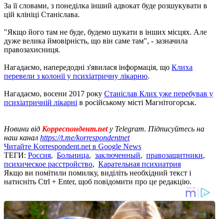
За її словами, з понеділка інший адвокат буде розшукувати в
цій клініці Станіслава.
"Якщо його там не буде, будемо шукати в інших місцях. Але
дуже велика ймовірність, що він саме там", - зазначила
правозахисниця.
Нагадаємо, напередодні з'явилася інформація, що
Клиха
перевели з колонії у психіатричну лікарню
.
Нагадаємо, восени 2017 року
Станіслав Клих уже перебував у
психіатричній лікарні
в російському місті Магнітогорськ.
Новини від
Корреспондент.net
у Telegram. Підписуйтесь на
наш канал
https://t.me/korrespondentnet
Читайте Korrespondent.net в Google News
ТЕГИ:
Россия
,
Больница
,
заключенный
,
правозащитники
,
психическое расстройство
,
Карательная психиатрия
Якщо ви помітили помилку, виділіть необхідний текст і
натисніть Ctrl + Enter, щоб повідомити про це редакцію.