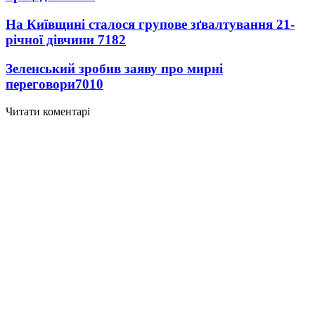
На Київщині сталося групове зґвалтування 21-
річної дівчини
7182
Зеленський зробив заяву про мирні
переговори
7010
Читати коментарі