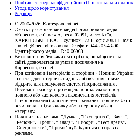
Політика у сфері конфіденційності і персональних даних
Угода щодо користування
Редакція
© 2000-2026, Korrespondent.net
Суб'єкт у сфері онлайн-медіа Назва онлайн-медіа –
«КореспонденТ.net» Адреса: 02091, місто Київ,
ХАРКІВСЬКЕ ШОСЕ, будинок 172-Б, офіс 208/1 E-mail:
sunlight@mediadim.com.ua
Телефон: 044-205-43-00
Ідентифікатор медіа – R40-06068
Використання будь-яких матеріалів, розміщених на
сайті, дозволяється за умови посилання на
Корреспондент.net.
При копіюванні матеріалів зі сторінки « Новини України
і світу» , для інтернет - видань - обов'язкове пряме
відкрите для пошукових систем гіперпосилання .
Посилання має бути розміщена в незалежності від
повного або часткового використання матеріалів.
Гіперпосилання ( для інтернет - видань) - повинна бути
розміщена в підзаголовку або в першому абзаці
матеріалу.
Новини з позначками "Думка", "Експертиза", "Заява",
"Регіони", "Гроші", "Влада", "Вибори", "Тест-драйв",
"Спецпроекти", "Промо" публікуються на правах
реклами.