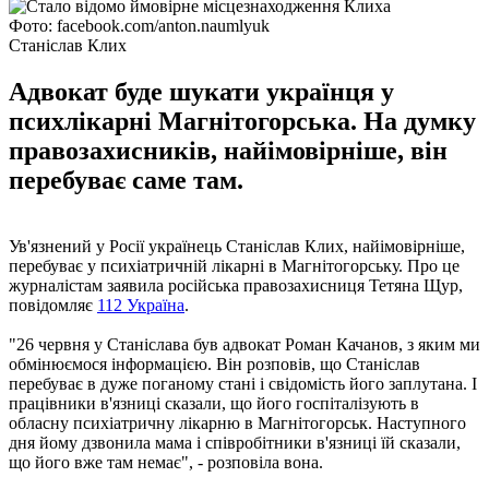
Фото: facebook.com/anton.naumlyuk
Станіслав Клих
Адвокат буде шукати українця у
психлікарні Магнітогорська. На думку
правозахисників, найімовірніше, він
перебуває саме там.
Ув'язнений у Росії українець Станіслав Клих, найімовірніше,
перебуває у психіатричній лікарні в Магнітогорську. Про це
журналістам заявила російська правозахисниця Тетяна Щур,
повідомляє
112 Україна
.
"26 червня у Станіслава був адвокат Роман Качанов, з яким ми
обмінюємося інформацією. Він розповів, що Станіслав
перебуває в дуже поганому стані і свідомість його заплутана. І
працівники в'язниці сказали, що його госпіталізують в
обласну психіатричну лікарню в Магнітогорськ. Наступного
дня йому дзвонила мама і співробітники в'язниці їй сказали,
що його вже там немає", - розповіла вона.