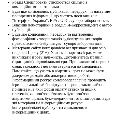
Розділ Спецпроекти створюється спільно з
комерційними партнерами.
Будь яке копіювання, публікація, передрук, чи наступне
поширення інформації, що містить посилання на
"Інтерфакс-Україна", EPA / UPG, суворо забороняється.
Власник веб-сторінки в розділі Я-Корреспондент є автор
публікації.
Будь-яке копіювання, передрук та відтворення
фотографічних творів та/або аудіовізуальних творів
правовласника Getty Images - суворо забороняється.
Матеріали сайту korrespondent.net призначені для осіб
старше 21 року (21+). Участь в азартних іграх може
викликати ігрову залежність. Дотримуйтесь правил
(принципів) відповідальної гри. При виявленні перших
ознак залежності негайно зверніться до спеціаліста.
Пам'ятайте, що участь в азартних іграх не може бути
джерелом доходів або альтернативою роботі.
Інформаційний ресурс korrespondent.net не проводить
ігри на реальні та/або віртуальні гроші, також сайт не
приймає ні в якій формі оплату ставок та інших
платежів, які пов’язані/можуть бути пов’язані з
азартними іграми, букмекерами чи тоталізаторами. Будь-
які матеріали на інформаційному ресурсі
korrespondent.net публікуються виключно в
інформаційних цілях.