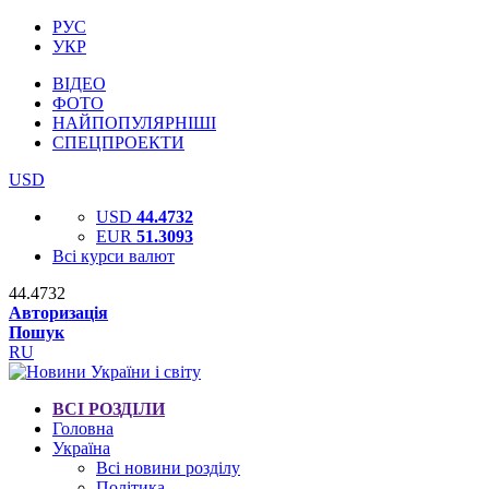
РУС
УКР
ВІДЕО
ФОТО
НАЙПОПУЛЯРНІШІ
СПЕЦПРОЕКТИ
USD
USD
44.4732
EUR
51.3093
Всі курси валют
44.4732
Авторизація
Пошук
RU
ВСІ РОЗДІЛИ
Головна
Україна
Всі новини розділу
Політика