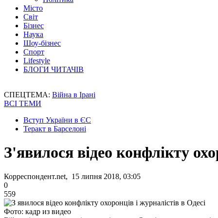
Місто
Світ
Бізнес
Наука
Шоу-бізнес
Спорт
Lifestyle
БЛОГИ ЧИТАЧІВ
СПЕЦТЕМА:
Війна в Ірані
ВСІ ТЕМИ
Вступ України в ЄС
Теракт в Барселоні
З'явилося відео конфлікту охо
Корреспондент.net, 15 липня 2018, 03:05
0
559
Фото: кадр из видео