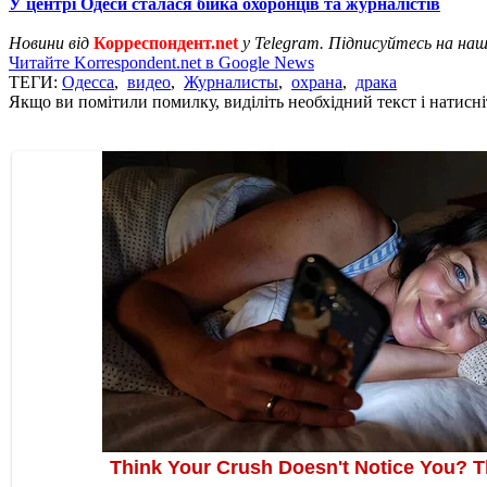
У центрі Одеси сталася бійка охоронців та журналістів
Новини від
Корреспондент.net
у Telegram. Підписуйтесь на на
Читайте Korrespondent.net в Google News
ТЕГИ:
Одесса
,
видео
,
Журналисты
,
охрана
,
драка
Якщо ви помітили помилку, виділіть необхідний текст і натисніт