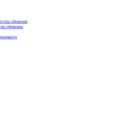
стра оборони
 допомоги