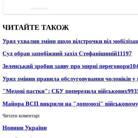
ЧИТАЙТЕ ТАКОЖ
Уряд ухвалив зміни щодо відстрочки від мобілізац
Суд обрав запобіжний захід Стефанішиній
11197
Зеленський зробив заяву про мирні переговори
10
Уряд змінив правила обслуговування чоловіків у
"Медові пастки": СБУ попередила військових
993
Майора ВСП викрили на "допомозі" військовому
Читати коментарі
Новини України