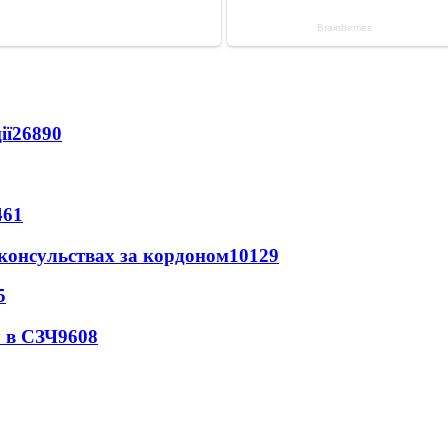
ії
26890
461
 консульствах за кордоном
10129
5
 в СЗЧ
9608