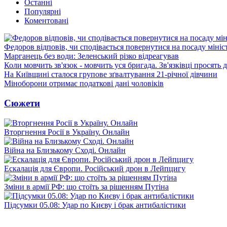
Останні
Популярні
Коментовані
Федоров відповів, чи сподівається повернутися на посаду міні
Марганець без води: Зеленський різко відреагував
Коли мовчить зв'язок - мовчить уся бригада. Зв'язківці просять
На Київщині сталося групове зґвалтування 21-річної дівчини
Міноборони отримає податкові дані чоловіків
Сюжети
Вторгнення Росії в Україну. Онлайн
Війна на Близькому Сході. Онлайн
Ескалація для Європи. Російський дрон в Лейпцигу
Зміни в армії РФ: що стоїть за рішенням Путіна
Підсумки 05.08: Удар по Києву і брак антибалістики