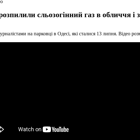
ео
 розпилили сльозогінний газ в обличчя і 
рналістами на парковці в Одесі, які сталися 13 липня. Відео роз