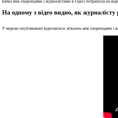
Бійка між охоронцями і журналістами в Одесі потрапила на від
На одному з відео видно, як журналісту
У мережі опубліковані відеозаписи зіткнень між охоронцями і жу