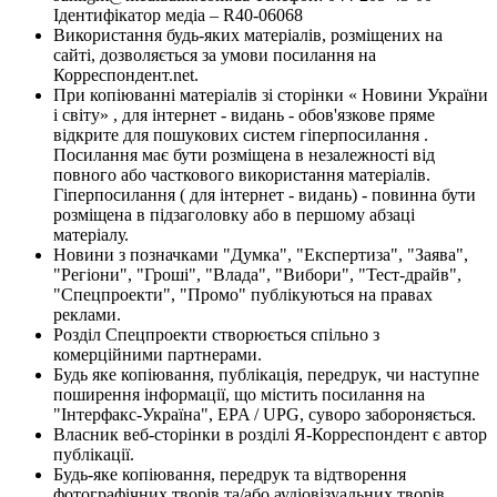
Ідентифікатор медіа – R40-06068
Використання будь-яких матеріалів, розміщених на
сайті, дозволяється за умови посилання на
Корреспондент.net.
При копіюванні матеріалів зі сторінки « Новини України
і світу» , для інтернет - видань - обов'язкове пряме
відкрите для пошукових систем гіперпосилання .
Посилання має бути розміщена в незалежності від
повного або часткового використання матеріалів.
Гіперпосилання ( для інтернет - видань) - повинна бути
розміщена в підзаголовку або в першому абзаці
матеріалу.
Новини з позначками "Думка", "Експертиза", "Заява",
"Регіони", "Гроші", "Влада", "Вибори", "Тест-драйв",
"Спецпроекти", "Промо" публікуються на правах
реклами.
Розділ Спецпроекти створюється спільно з
комерційними партнерами.
Будь яке копіювання, публікація, передрук, чи наступне
поширення інформації, що містить посилання на
"Інтерфакс-Україна", EPA / UPG, суворо забороняється.
Власник веб-сторінки в розділі Я-Корреспондент є автор
публікації.
Будь-яке копіювання, передрук та відтворення
фотографічних творів та/або аудіовізуальних творів