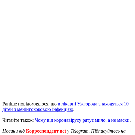
Раніше повідомлялося, що
в лікарні Ужгорода знаходяться 10
дітей з менінгококовою інфекцією
.
Читайте також:
Чому від коронавірусу рятує мило, а не маски
.
Новини від
Корреспондент.net
у Telegram. Підписуйтесь на