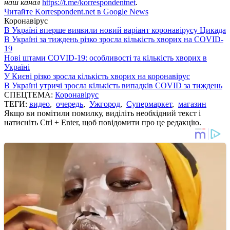
наш канал
https://t.me/korrespondentnet
.
Читайте Korrespondent.net в Google News
Коронавірус
В Україні вперше виявили новий варіант коронавірусу Цикада
В Україні за тиждень різко зросла кількість хворих на COVID-
19
Нові штами COVID-19: особливості та кількість хворих в
Україні
У Києві різко зросла кількість хворих на коронавірус
В Україні утричі зросла кількість випадків COVID за тиждень
СПЕЦТЕМА:
Коронавірус
ТЕГИ:
видео
,
очередь
,
Ужгород
,
Супермаркет
,
магазин
Якщо ви помітили помилку, виділіть необхідний текст і
натисніть Ctrl + Enter, щоб повідомити про це редакцію.