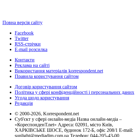
Повна версія сайту
Facebook
Twitter
RSS-стрічки
E-mail розсилка
Контакти
Реклама на сайті
Використання матеріалів korrespondent.net
Правила користування сайтом
Договір користування сайтом
Політика у сфері конфіденційності і персональних даних
Угода щодо користування
Редакція
© 2000-2026, Korrespondent.net
Суб'єкт у сфері онлайн-медіа Назва онлайн-медіа –
«КореспонденТ.net» Адреса: 02091, місто Київ,
ХАРКІВСЬКЕ ШОСЕ, будинок 172-Б, офіс 208/1 E-mail:
sunlight@mediadim.com.ua
Телефон: 044-205-43-00