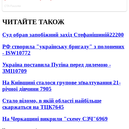
ЧИТАЙТЕ ТАКОЖ
Суд обрав запобіжний захід Стефанішиній
22200
РФ створила "українську бригаду" з полонених
- ISW
10772
Україна поставила Путіна перед дилемою -
ЗМІ
10709
На Київщині сталося групове зґвалтування 21-
річної дівчини
7905
Стало відомо, в якій області найбільше
скаржаться на ТЦК
7645
На Черкащині викрили "схему СЗЧ"
6969