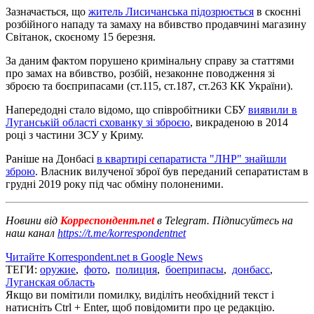
Зазначається, що
житель Лисичанська підозрюється
в скоєнні
розбійного нападу та замаху на вбивство продавчині магазину
Світанок, скоєному 15 березня.
За даним фактом порушено кримінальну справу за статтями
про замах на вбивство, розбій, незаконне поводження зі
зброєю та боєприпасами (ст.115, ст.187, ст.263 КК України).
Напередодні стало відомо, що співробітники СБУ
виявили в
Луганській області схованку зі зброєю
, викраденою в 2014
році з частини ЗCУ у Криму.
Раніше на Донбасі
в квартирі сепаратиста "ЛНР" знайшли
зброю
. Власник вилученої зброї був переданий сепаратистам в
грудні 2019 року під час обміну полоненими.
Новини від
Корреспондент.net
в Telegram. Підписуйтесь на
наш канал
https://t.me/korrespondentnet
Читайте Korrespondent.net в Google News
ТЕГИ:
оружие
,
фото
,
полиция
,
боеприпасы
,
донбасс
,
Луганская область
Якщо ви помітили помилку, виділіть необхідний текст і
натисніть Ctrl + Enter, щоб повідомити про це редакцію.