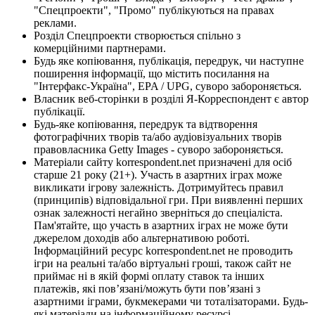
"Спецпроекти", "Промо" публікуються на правах
реклами.
Розділ Спецпроекти створюється спільно з
комерційними партнерами.
Будь яке копіювання, публікація, передрук, чи наступне
поширення інформації, що містить посилання на
"Інтерфакс-Україна", EPA / UPG, суворо забороняється.
Власник веб-сторінки в розділі Я-Корреспондент є автор
публікації.
Будь-яке копіювання, передрук та відтворення
фотографічних творів та/або аудіовізуальних творів
правовласника Getty Images - суворо забороняється.
Матеріали сайту korrespondent.net призначені для осіб
старше 21 року (21+). Участь в азартних іграх може
викликати ігрову залежність. Дотримуйтесь правил
(принципів) відповідальної гри. При виявленні перших
ознак залежності негайно зверніться до спеціаліста.
Пам'ятайте, що участь в азартних іграх не може бути
джерелом доходів або альтернативою роботі.
Інформаційний ресурс korrespondent.net не проводить
ігри на реальні та/або віртуальні гроші, також сайт не
приймає ні в якій формі оплату ставок та інших
платежів, які пов’язані/можуть бути пов’язані з
азартними іграми, букмекерами чи тоталізаторами. Будь-
які матеріали на інформаційному ресурсі