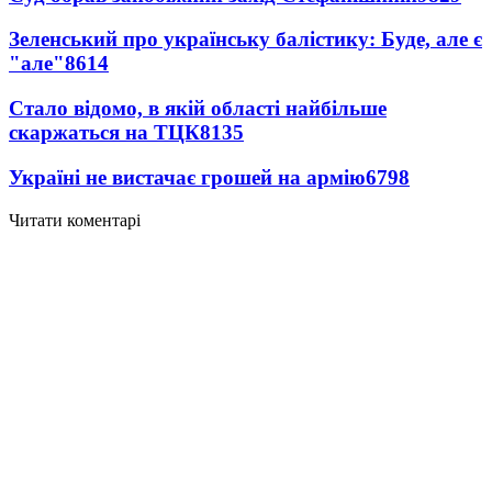
Зеленський про українську балістику: Буде, але є
"але"
8614
Стало відомо, в якій області найбільше
скаржаться на ТЦК
8135
Україні не вистачає грошей на армію
6798
Читати коментарі