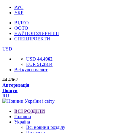
РУС
УКР
ВІДЕО
ФОТО
НАЙПОПУЛЯРНІШІ
СПЕЦПРОЕКТИ
USD
USD
44.4962
EUR
51.3814
Всі курси валют
44.4962
Авторизація
Пошук
RU
ВСІ РОЗДІЛИ
Головна
Україна
Всі новини розділу
Політика