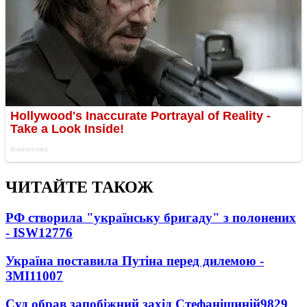
ЧИТАЙТЕ ТАКОЖ
РФ створила "українську бригаду" з полонених
- ISW
12776
Україна поставила Путіна перед дилемою -
ЗМІ
11007
Суд обрав запобіжний захід Стефанішиній
9829