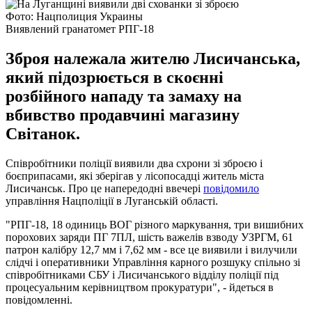
Фото: Нацполиция Украины
Виявлений гранатомет РПГ-18
Зброя належала жителю Лисичанська,
який підозрюється в скоєнні
розбійного нападу та замаху на
вбивство продавчині магазину
Світанок.
Співробітники поліції виявили два схрони зі зброєю і
боєприпасами, які зберігав у лісопосадці житель міста
Лисичанськ. Про це напередодні ввечері
повідомило
управління Нацполіції в Луганській області.
"РПГ-18, 18 одиниць ВОГ різного маркування, три вишибних
порохових заряди ПГ 7ПЛ, шість важелів взводу УЗРГМ, 61
патрон калібру 12,7 мм і 7,62 мм - все це виявили і вилучили
слідчі і оперативники Управління карного розшуку спільно зі
співробітниками СБУ і Лисичанського відділу поліції під
процесуальним керівництвом прокуратури", - йдеться в
повідомленні.