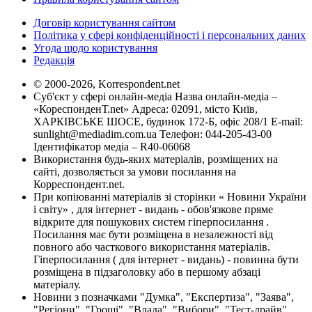
Договір користування сайтом
Політика у сфері конфіденційності і персональних даних
Угода щодо користування
Редакція
© 2000-2026, Korrespondent.net
Суб'єкт у сфері онлайн-медіа Назва онлайн-медіа –
«КореспонденТ.net» Адреса: 02091, місто Київ,
ХАРКІВСЬКЕ ШОСЕ, будинок 172-Б, офіс 208/1 E-mail:
sunlight@mediadim.com.ua
Телефон: 044-205-43-00
Ідентифікатор медіа – R40-06068
Використання будь-яких матеріалів, розміщених на
сайті, дозволяється за умови посилання на
Корреспондент.net.
При копіюванні матеріалів зі сторінки « Новини України
і світу» , для інтернет - видань - обов'язкове пряме
відкрите для пошукових систем гіперпосилання .
Посилання має бути розміщена в незалежності від
повного або часткового використання матеріалів.
Гіперпосилання ( для інтернет - видань) - повинна бути
розміщена в підзаголовку або в першому абзаці
матеріалу.
Новини з позначками "Думка", "Експертиза", "Заява",
"Регіони", "Гроші", "Влада", "Вибори", "Тест-драйв",