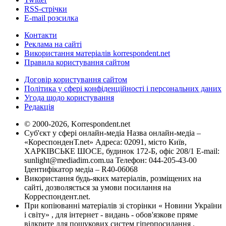
RSS-стрічки
E-mail розсилка
Контакти
Реклама на сайті
Використання матеріалів korrespondent.net
Правила користування сайтом
Договір користування сайтом
Політика у сфері конфіденційності і персональних даних
Угода щодо користування
Редакція
© 2000-2026, Korrespondent.net
Суб'єкт у сфері онлайн-медіа Назва онлайн-медіа –
«КореспонденТ.net» Адреса: 02091, місто Київ,
ХАРКІВСЬКЕ ШОСЕ, будинок 172-Б, офіс 208/1 E-mail:
sunlight@mediadim.com.ua
Телефон: 044-205-43-00
Ідентифікатор медіа – R40-06068
Використання будь-яких матеріалів, розміщених на
сайті, дозволяється за умови посилання на
Корреспондент.net.
При копіюванні матеріалів зі сторінки « Новини України
і світу» , для інтернет - видань - обов'язкове пряме
відкрите для пошукових систем гіперпосилання .