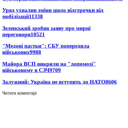
Уряд ухвалив зміни щодо відстрочки від
мобілізації
11338
Зеленський зробив заяву про мирні
переговори
10521
"Медові пастки": СБУ попередила
військових
9988
Майора ВСП викрили на "допомозі"
військовому в СЗЧ
9709
Залужний: Україна не вступить до НАТО
8606
Читати коментарі