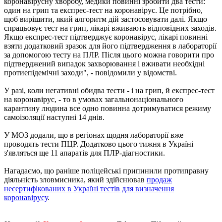
коронавірусну хворобу, медики повинні зробити два тести:
один на грип та експрес-тест на коронавірус. Це потрібно,
щоб вирішити, який алгоритм дій застосовувати далі. Якщо
спрацьовує тест на грип, лікарі вживають відповідних заходів.
Якщо експрес-тест підтверджує коронавірус, лікарі повинні
взяти додатковий зразок для його підтвердження в лабораторії
за допомогою тесту на ПЛР. Після цього можна говорити про
підтверджений випадок захворювання і вживати необхідні
протиепідемічні заходи", - повідомили у відомстві.
У разі, коли негативні обидва тести - і на грип, й експрес-тест
на коронавірус, - то в умовах загальнонаціонального
карантину людина все одно повинна дотримуватися режиму
самоізоляції наступні 14 днів.
У МОЗ додали, що в регіонах щодня лабораторії вже
проводять тести ПЦР. Додатково цього тижня в Україні
з'являться ще 11 апаратів для ПЛР-діагностики.
Нагадаємо, що раніше поліцейські припинили протиправну
діяльність зловмисника, який здійснював
продаж
несертифікованих в Україні тестів для визначення
коронавірусу
.