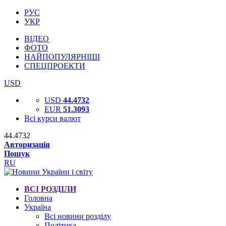
РУС
УКР
ВІДЕО
ФОТО
НАЙПОПУЛЯРНІШІ
СПЕЦПРОЕКТИ
USD
USD
44.4732
EUR
51.3093
Всі курси валют
44.4732
Авторизація
Пошук
RU
ВСІ РОЗДІЛИ
Головна
Україна
Всі новини розділу
Політика