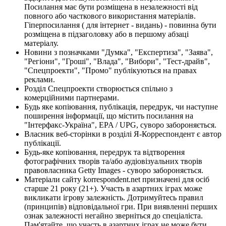
Посилання має бути розміщена в незалежності від
повного або часткового використання матеріалів.
Гіперпосилання ( для інтернет - видань) - повинна бути
розміщена в підзаголовку або в першому абзаці
матеріалу.
Новини з позначками "Думка", "Експертиза", "Заява",
"Регіони", "Гроші", "Влада", "Вибори", "Тест-драйв",
"Спецпроекти", "Промо" публікуються на правах
реклами.
Розділ Спецпроекти створюється спільно з
комерційними партнерами.
Будь яке копіювання, публікація, передрук, чи наступне
поширення інформації, що містить посилання на
"Інтерфакс-Україна", EPA / UPG, суворо забороняється.
Власник веб-сторінки в розділі Я-Корреспондент є автор
публікації.
Будь-яке копіювання, передрук та відтворення
фотографічних творів та/або аудіовізуальних творів
правовласника Getty Images - суворо забороняється.
Матеріали сайту korrespondent.net призначені для осіб
старше 21 року (21+). Участь в азартних іграх може
викликати ігрову залежність. Дотримуйтесь правил
(принципів) відповідальної гри. При виявленні перших
ознак залежності негайно зверніться до спеціаліста.
Пам'ятайте, що участь в азартних іграх не може бути