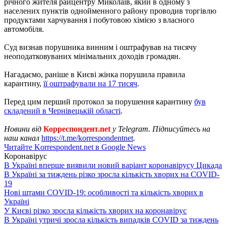
річного жителя райцентру Миколаїв, який в одному з
населених пунктів однойменного району проводив торгівлю
продуктами харчування і побутовою хімією з власного
автомобіля.
Суд визнав порушника винним і оштрафував на тисячу
неоподатковуваних мінімальних доходів громадян.
Нагадаємо, раніше в Києві жінка порушила правила
карантину,
її оштрафували на 17 тисяч
.
Перед цим перший протокол за порушення карантину
був
складений в Чернівецькій області
.
Новини від
Корреспондент.net
у Telegram. Підписуйтесь на
наш канал
https://t.me/korrespondentnet
.
Читайте Korrespondent.net в Google News
Коронавірус
В Україні вперше виявили новий варіант коронавірусу Цикада
В Україні за тиждень різко зросла кількість хворих на COVID-
19
Нові штами COVID-19: особливості та кількість хворих в
Україні
У Києві різко зросла кількість хворих на коронавірус
В Україні утричі зросла кількість випадків COVID за тиждень