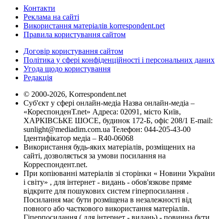
Контакти
Реклама на сайті
Використання матеріалів korrespondent.net
Правила користування сайтом
Договір користування сайтом
Політика у сфері конфіденційності і персональних даних
Угода щодо користування
Редакція
© 2000-2026, Korrespondent.net
Суб'єкт у сфері онлайн-медіа Назва онлайн-медіа –
«КореспонденТ.net» Адреса: 02091, місто Київ,
ХАРКІВСЬКЕ ШОСЕ, будинок 172-Б, офіс 208/1 E-mail:
sunlight@mediadim.com.ua
Телефон: 044-205-43-00
Ідентифікатор медіа – R40-06068
Використання будь-яких матеріалів, розміщених на
сайті, дозволяється за умови посилання на
Корреспондент.net.
При копіюванні матеріалів зі сторінки « Новини України
і світу» , для інтернет - видань - обов'язкове пряме
відкрите для пошукових систем гіперпосилання .
Посилання має бути розміщена в незалежності від
повного або часткового використання матеріалів.
Гіперпосилання ( для інтернет - видань) - повинна бути