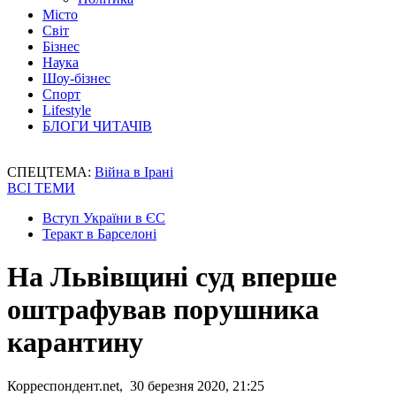
Місто
Світ
Бізнес
Наука
Шоу-бізнес
Спорт
Lifestyle
БЛОГИ ЧИТАЧІВ
СПЕЦТЕМА:
Війна в Ірані
ВСІ ТЕМИ
Вступ України в ЄС
Теракт в Барселоні
На Львівщині суд вперше
оштрафував порушника
карантину
Корреспондент.net, 30 березня 2020, 21:25