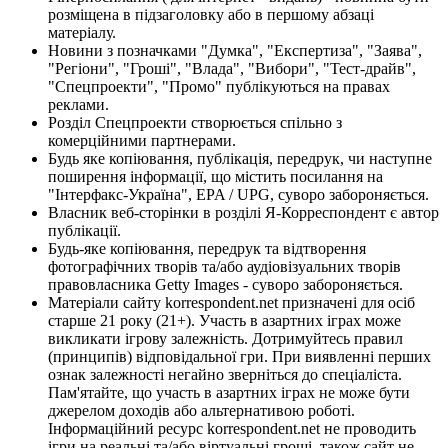
розміщена в підзаголовку або в першому абзаці
матеріалу.
Новини з позначками "Думка", "Експертиза", "Заява",
"Регіони", "Гроші", "Влада", "Вибори", "Тест-драйв",
"Спецпроекти", "Промо" публікуються на правах
реклами.
Розділ Спецпроекти створюється спільно з
комерційними партнерами.
Будь яке копіювання, публікація, передрук, чи наступне
поширення інформації, що містить посилання на
"Інтерфакс-Україна", EPA / UPG, суворо забороняється.
Власник веб-сторінки в розділі Я-Корреспондент є автор
публікації.
Будь-яке копіювання, передрук та відтворення
фотографічних творів та/або аудіовізуальних творів
правовласника Getty Images - суворо забороняється.
Матеріали сайту korrespondent.net призначені для осіб
старше 21 року (21+). Участь в азартних іграх може
викликати ігрову залежність. Дотримуйтесь правил
(принципів) відповідальної гри. При виявленні перших
ознак залежності негайно зверніться до спеціаліста.
Пам'ятайте, що участь в азартних іграх не може бути
джерелом доходів або альтернативою роботі.
Інформаційний ресурс korrespondent.net не проводить
ігри на реальні та/або віртуальні гроші, також сайт не