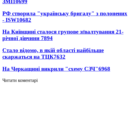
ЗМІ
10699
РФ створила "українську бригаду" з полонених
- ISW
10682
На Київщині сталося групове зґвалтування 21-
річної дівчини
7894
Стало відомо, в якій області найбільше
скаржаться на ТЦК
7632
На Черкащині викрили "схему СЗЧ"
6968
Читати коментарі