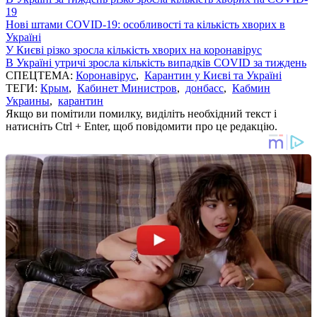
19
Нові штами COVID-19: особливості та кількість хворих в
Україні
У Києві різко зросла кількість хворих на коронавірус
В Україні утричі зросла кількість випадків COVID за тиждень
СПЕЦТЕМА:
Коронавірус
,
Карантин у Києві та Україні
ТЕГИ:
Крым
,
Кабинет Министров
,
донбасс
,
Кабмин
Украины
,
карантин
Якщо ви помітили помилку, виділіть необхідний текст і
натисніть Ctrl + Enter, щоб повідомити про це редакцію.