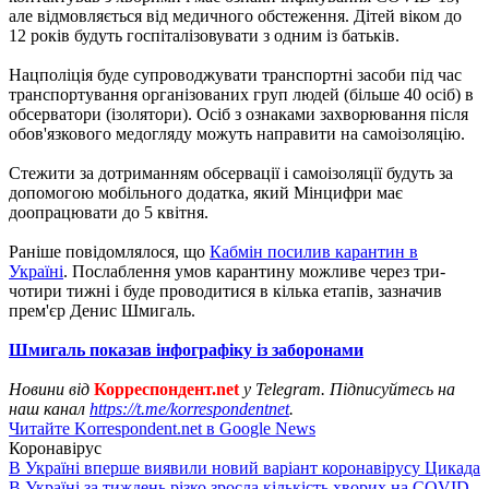
але відмовляється від медичного обстеження. Дітей віком до
12 років будуть госпіталізовувати з одним із батьків.
Нацполіція буде супроводжувати транспортні засоби під час
транспортування організованих груп людей (більше 40 осіб) в
обсерватори (ізолятори). Осіб з ознаками захворювання після
обов'язкового медогляду можуть направити на самоізоляцію.
Стежити за дотриманням обсервації і самоізоляції будуть за
допомогою мобільного додатка, який Мінцифри має
доопрацювати до 5 квітня.
Раніше повідомлялося, що
Кабмін посилив карантин в
Україні
. Послаблення умов карантину можливе через три-
чотири тижні і буде проводитися в кілька етапів, зазначив
прем'єр Денис Шмигаль.
Шмигаль показав інфографіку із заборонами
Новини від
Корреспондент.net
у Telegram. Підписуйтесь на
наш канал
https://t.me/korrespondentnet
.
Читайте Korrespondent.net в Google News
Коронавірус
В Україні вперше виявили новий варіант коронавірусу Цикада
В Україні за тиждень різко зросла кількість хворих на COVID-