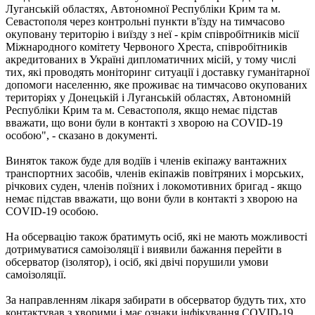
Луганській областях, Автономної Республіки Крим та м.
Севастополя через контрольні пункти в'їзду на тимчасово
окуповану територію і виїзду з неї - крім співробітників місії
Міжнародного комітету Червоного Хреста, співробітників
акредитованих в Україні дипломатичних місій, у тому числі
тих, які проводять моніторинг ситуації і доставку гуманітарної
допомоги населенню, яке проживає на тимчасово окупованих
територіях у Донецькій і Луганській областях, Автономній
Республіки Крим та м. Севастополя, якщо немає підстав
вважати, що вони були в контакті з хворою на COVID-19
особою", - сказано в документі.
Виняток також буде для водіїв і членів екіпажу вантажних
транспортних засобів, членів екіпажів повітряних і морських,
річкових суден, членів поїзних і локомотивних бригад - якщо
немає підстав вважати, що вони були в контакті з хворою на
COVID-19 особою.
На обсервацію також братимуть осіб, які не мають можливості
дотримуватися самоізоляції і виявили бажання перейти в
обсерватор (ізолятор), і осіб, які двічі порушили умови
самоізоляції.
За направленням лікаря забирати в обсерватор будуть тих, хто
контактував з хворими і має ознаки інфікування COVID-19,