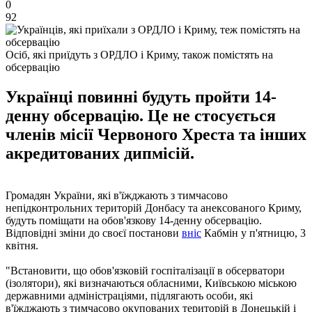
0
92
Осіб, які приїдуть з ОРДЛО і Криму, також помістять на
обсервацію
Українці повинні будуть пройти 14-
денну обсервацію. Це не стосується
членів місії Червоного Хреста та інших
акредитованих дипмісій.
Громадян України, які в'їжджають з тимчасово
непідконтрольних територій Донбасу та анексованого Криму,
будуть поміщати на обов'язкову 14-денну обсервацію.
Відповідні зміни до своєї постанови
вніс
Кабмін у п'ятницю, 3
квітня.
"Встановити, що обов'язковій госпіталізації в обсерватори
(ізолятори), які визначаються обласними, Київською міською
державними адміністраціями, підлягають особи, які
в'їжджають з тимчасово окупованих територій в Донецькій і