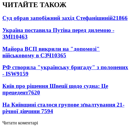
ЧИТАЙТЕ ТАКОЖ
Суд обрав запобіжний захід Стефанішиній
21866
Україна поставила Путіна перед дилемою -
ЗМІ
10463
Майора ВСП викрили на "допомозі"
військовому в СЗЧ
10365
РФ створила "українську бригаду" з полонених
- ISW
9159
Київ про рішення Швеції щодо судна: Це
прецедент
7620
На Київщині сталося групове зґвалтування 21-
річної дівчини
7594
Читати коментарі