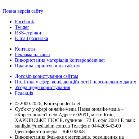
Повна версія сайту
Facebook
Twitter
RSS-стрічки
E-mail розсилка
Контакти
Реклама на сайті
Використання матеріалів korrespondent.net
Правила користування сайтом
Договір користування сайтом
Політика у сфері конфіденційності і персональних даних
Угода щодо користування
Редакція
© 2000-2026, Korrespondent.net
Суб'єкт у сфері онлайн-медіа Назва онлайн-медіа –
«КореспонденТ.net» Адреса: 02091, місто Київ,
ХАРКІВСЬКЕ ШОСЕ, будинок 172-Б, офіс 208/1 E-mail:
sunlight@mediadim.com.ua
Телефон: 044-205-43-00
Ідентифікатор медіа – R40-06068
Використання будь-яких матеріалів, розміщених на