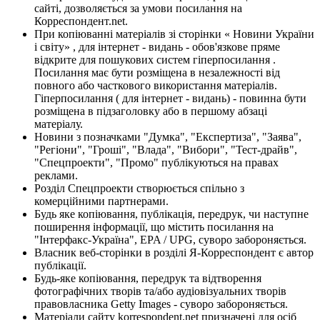
сайті, дозволяється за умови посилання на
Корреспондент.net.
При копіюванні матеріалів зі сторінки « Новини України
і світу» , для інтернет - видань - обов'язкове пряме
відкрите для пошукових систем гіперпосилання .
Посилання має бути розміщена в незалежності від
повного або часткового використання матеріалів.
Гіперпосилання ( для інтернет - видань) - повинна бути
розміщена в підзаголовку або в першому абзаці
матеріалу.
Новини з позначками "Думка", "Експертиза", "Заява",
"Регіони", "Гроші", "Влада", "Вибори", "Тест-драйв",
"Спецпроекти", "Промо" публікуються на правах
реклами.
Розділ Спецпроекти створюється спільно з
комерційними партнерами.
Будь яке копіювання, публікація, передрук, чи наступне
поширення інформації, що містить посилання на
"Інтерфакс-Україна", EPA / UPG, суворо забороняється.
Власник веб-сторінки в розділі Я-Корреспондент є автор
публікації.
Будь-яке копіювання, передрук та відтворення
фотографічних творів та/або аудіовізуальних творів
правовласника Getty Images - суворо забороняється.
Матеріали сайту korrespondent.net призначені для осіб