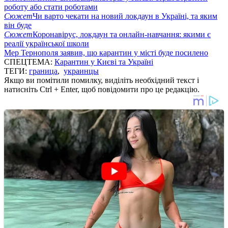
роботу або стати роботами
Сюжет
Чи варто чекати на новий локдаун в Україні, та яким
він буде
Сюжет
Коронавірус, локдаун та онлайн-навчання: якими є
реалії української школи
Мер Тернополя заявив, що карантин у місті буде посилено
СПЕЦТЕМА:
Карантин у Києві та Україні
ТЕГИ:
граница
,
украинцы
Якщо ви помітили помилку, виділіть необхідний текст і
натисніть Ctrl + Enter, щоб повідомити про це редакцію.