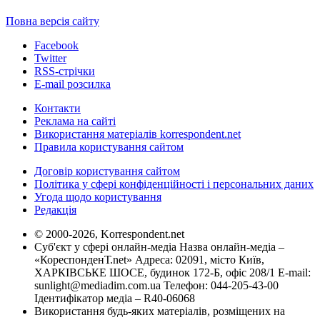
Повна версія сайту
Facebook
Twitter
RSS-стрічки
E-mail розсилка
Контакти
Реклама на сайті
Використання матеріалів korrespondent.net
Правила користування сайтом
Договір користування сайтом
Політика у сфері конфіденційності і персональних даних
Угода щодо користування
Редакція
© 2000-2026, Korrespondent.net
Суб'єкт у сфері онлайн-медіа Назва онлайн-медіа –
«КореспонденТ.net» Адреса: 02091, місто Київ,
ХАРКІВСЬКЕ ШОСЕ, будинок 172-Б, офіс 208/1 E-mail:
sunlight@mediadim.com.ua
Телефон: 044-205-43-00
Ідентифікатор медіа – R40-06068
Використання будь-яких матеріалів, розміщених на