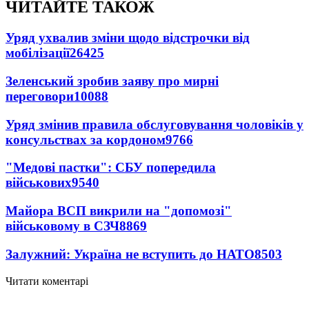
ЧИТАЙТЕ ТАКОЖ
Уряд ухвалив зміни щодо відстрочки від
мобілізації
26425
Зеленський зробив заяву про мирні
переговори
10088
Уряд змінив правила обслуговування чоловіків у
консульствах за кордоном
9766
"Медові пастки": СБУ попередила
військових
9540
Майора ВСП викрили на "допомозі"
військовому в СЗЧ
8869
Залужний: Україна не вступить до НАТО
8503
Читати коментарі