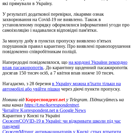
які прямували в Україну.
У результаті додаткової перевірки, лікарями ознак
захворювання на Covid-19 не виявлено. Також в
установленому порядку оформлялися інформативні угоди про
самоізоляцію і надавалися відповідні пам'ятки.
За минулу добу в пунктах пропуску виявлено п'ятьох
порушників правил карантину. Про виявлені правопорушення
повідомлено співробітникам поліції.
Напередодні повідомлялося, що
на кордоні України рекордно
впав пасажиропотік
. До карантину щоденний пасажиропотік
досягав 150 тисяч осіб, а 7 квітня впав нижче 10 тисяч.
Нагадаємо, з 28 березня
в Україну можна в'їхати тільки на
автомобілі або увійти пішки
через діючі пункти пропуску.
Новини від
Корреспондент.net
у Telegram. Підписуйтесь на
наш канал
https://t.me/korrespondentnet
.
Читайте Korrespondent.net в Google News
Карантин у Києві та Україні
Сюжет
COVID-19 в Україні: чи відкривати школи під час
пандемії
Сюжет
Мітинг антивакцинаторів у Києві: страх втратити