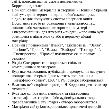
сайті, дозволяється за умови посилання на
Корреспондент.net.
При копіюванні матеріалів зі сторінки « Новини України
і світу» , для інтернет - видань - обов'язкове пряме
відкрите для пошукових систем гіперпосилання .
Посилання має бути розміщена в незалежності від
повного або часткового використання матеріалів.
Гіперпосилання ( для інтернет - видань) - повинна бути
розміщена в підзаголовку або в першому абзаці
матеріалу.
Новини з позначками "Думка", "Експертиза", "Заява",
"Регіони", "Гроші", "Влада", "Вибори", "Тест-драйв",
"Спецпроекти", "Промо" публікуються на правах
реклами.
Розділ Спецпроекти створюється спільно з
комерційними партнерами.
Будь яке копіювання, публікація, передрук, чи наступне
поширення інформації, що містить посилання на
"Інтерфакс-Україна", EPA / UPG, суворо забороняється.
Власник веб-сторінки в розділі Я-Корреспондент є автор
публікації.
Будь-яке копіювання, передрук та відтворення
фотографічних творів та/або аудіовізуальних творів
правовласника Getty Images - суворо забороняється.
Матеріали сайту korrespondent.net призначені для осіб