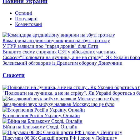
Новини України
Останні
Популярні
Коментовані
Командира артдивізіону викрили на збуті тротилу
У ГУР заявили про "парад дронів" біля Ялти
Викрито схему сприяння СЗЧ у військових частинах
Сюжет
"Полювати на лучника, а не на стрілу". Як Україні бор
Зеленський обговорив із Драпатим оборону Донеччини
Сюжети
"Полювати на лучника, а не на стрілу". Як Україні боротись з 
Загадковий звук вибуху налякав Москву: що це було
Вторгнення Росії в Україну. Онлайн
Війна на Близькому Сході. Онлайн
Підсумки 06.08: Санкції проти РФ і дрон у Лейпцигу