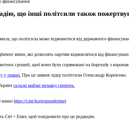
о фінансування
адію, що інші політсили також пожертву
мила, що політсила може відмовитися від державного фінансуванн
ачені зміни, які дозволять партіям відмовлятися від фінансування
етних грошей, щоб вони були спрямовані на боротьбу з коронаві
у у травні.
Про це заявив лідер політсили Олександр Корнієнко.
Україні
склали майже мільярд гривень.
ш канал
https://t.me/korrespondentnet
ь Ctrl + Enter, щоб повідомити про це редакцію.