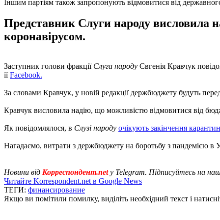
Іншим партіям також запропонують відмовитися від державног
Представник Слуги народу висловила н
коронавірусом.
Заступник голови фракції
Слуга народу
Євгенія Кравчук повідо
її
Facebook.
За словами Кравчук, у новій редакції держбюджету будуть передб
Кравчук висловила надію, що можливістю відмовитися від бюдж
Як повідомлялося, в
Слузі народу
очікують закінчення карантин
Нагадаємо, витрати з держбюджету на боротьбу з пандемією в 
Новини від
Корреспондент.net
у Telegram. Підписуйтесь на на
Читайте Korrespondent.net в Google News
ТЕГИ:
финансирование
Якщо ви помітили помилку, виділіть необхідний текст і натисніт