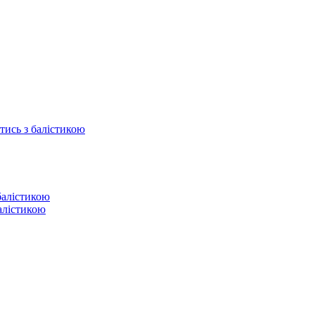
отись з балістикою
балістикою