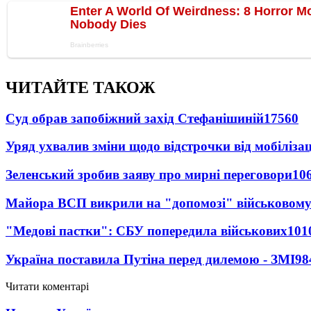
ЧИТАЙТЕ ТАКОЖ
Суд обрав запобіжний захід Стефанішиній
17560
Уряд ухвалив зміни щодо відстрочки від мобілізац
Зеленський зробив заяву про мирні переговори
10
Майора ВСП викрили на "допомозі" військовому
"Медові пастки": СБУ попередила військових
101
Україна поставила Путіна перед дилемою - ЗМІ
98
Читати коментарі