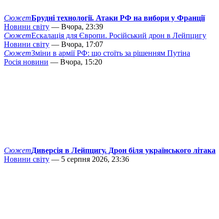
Сюжет
Брудні технології. Атаки РФ на вибори у Франції
Новини світу
— Вчора, 23:39
Сюжет
Ескалація для Європи. Російський дрон в Лейпцигу
Новини світу
— Вчора, 17:07
Сюжет
Зміни в армії РФ: що стоїть за рішенням Путіна
Росія новини
— Вчора, 15:20
Сюжет
Диверсія в Лейпцигу. Дрон біля українського літака
Новини світу
— 5 серпня 2026, 23:36