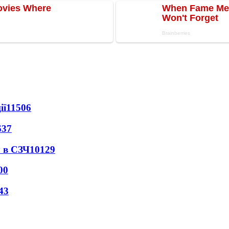
ії
11506
637
 в СЗЧ
10129
00
43