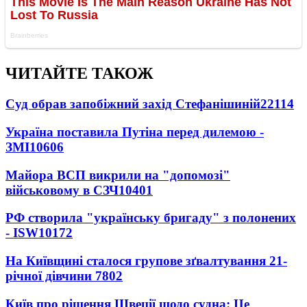
ЧИТАЙТЕ ТАКОЖ
Суд обрав запобіжний захід Стефанішиній
22114
Україна поставила Путіна перед дилемою -
ЗМІ
10606
Майора ВСП викрили на "допомозі"
військовому в СЗЧ
10401
РФ створила "українську бригаду" з полонених
- ISW
10172
На Київщині сталося групове зґвалтування 21-
річної дівчини
7802
Київ про рішення Швеції щодо судна: Це