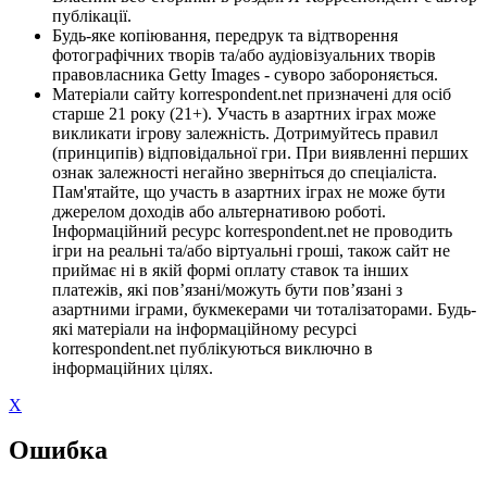
публікації.
Будь-яке копіювання, передрук та відтворення
фотографічних творів та/або аудіовізуальних творів
правовласника Getty Images - суворо забороняється.
Матеріали сайту korrespondent.net призначені для осіб
старше 21 року (21+). Участь в азартних іграх може
викликати ігрову залежність. Дотримуйтесь правил
(принципів) відповідальної гри. При виявленні перших
ознак залежності негайно зверніться до спеціаліста.
Пам'ятайте, що участь в азартних іграх не може бути
джерелом доходів або альтернативою роботі.
Інформаційний ресурс korrespondent.net не проводить
ігри на реальні та/або віртуальні гроші, також сайт не
приймає ні в якій формі оплату ставок та інших
платежів, які пов’язані/можуть бути пов’язані з
азартними іграми, букмекерами чи тоталізаторами. Будь-
які матеріали на інформаційному ресурсі
korrespondent.net публікуються виключно в
інформаційних цілях.
X
Ошибка