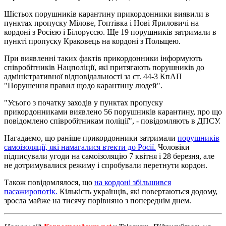
Шістьох порушників карантину прикордонники виявили в
пунктах пропуску Мілове, Гоптівка і Нові Яриловичі на
кордоні з Росією і Білоруссю. Ще 19 порушників затримали в
пункті пропуску Краковець на кордоні з Польщею.
При виявленні таких фактів прикордонники інформують
співробітників Нацполіції, які притягають порушників до
адміністративної відповідальності за ст. 44-3 КпАП
"Порушення правил щодо карантину людей".
"Усього з початку заходів у пунктах пропуску
прикордонниками виявлено 56 порушників карантину, про що
повідомлено співробітникам поліції", - повідомляють в ДПСУ.
Нагадаємо, що раніше прикордонники затримали
порушників
самоізоляції, які намагалися втекти до Росії.
Чоловіки
підписували угоди на самоізоляцію 7 квітня і 28 березня, але
не дотримувалися режиму і спробували перетнути кордон.
Також повідомлялося, що
на кордоні збільшився
пасажиропотік.
Кількість українців, які повертаються додому,
зросла майже на тисячу порівняно з попереднім днем.