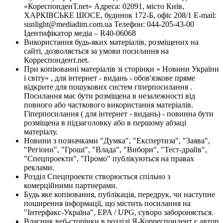
«КореспонденТ.net» Адреса: 02091, місто Київ,
ХАРКІВСЬКЕ ШОСЕ, будинок 172-Б, офіс 208/1 E-mail:
sunlight@mediadim.com.ua
Телефон: 044-205-43-00
Ідентифікатор медіа – R40-06068
Використання будь-яких матеріалів, розміщених на
сайті, дозволяється за умови посилання на
Корреспондент.net.
При копіюванні матеріалів зі сторінки « Новини України
і світу» , для інтернет - видань - обов'язкове пряме
відкрите для пошукових систем гіперпосилання .
Посилання має бути розміщена в незалежності від
повного або часткового використання матеріалів.
Гіперпосилання ( для інтернет - видань) - повинна бути
розміщена в підзаголовку або в першому абзаці
матеріалу.
Новини з позначками "Думка", "Експертиза", "Заява",
"Регіони", "Гроші", "Влада", "Вибори", "Тест-драйв",
"Спецпроекти", "Промо" публікуються на правах
реклами.
Розділ Спецпроекти створюється спільно з
комерційними партнерами.
Будь яке копіювання, публікація, передрук, чи наступне
поширення інформації, що містить посилання на
"Інтерфакс-Україна", EPA / UPG, суворо забороняється.
Власник веб-сторінки в розділі Я-Корреспондент є автор