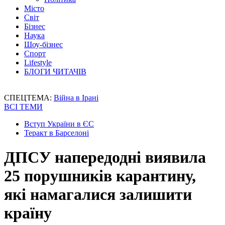
Місто
Світ
Бізнес
Наука
Шоу-бізнес
Спорт
Lifestyle
БЛОГИ ЧИТАЧІВ
СПЕЦТЕМА:
Війна в Ірані
ВСІ ТЕМИ
Вступ України в ЄС
Теракт в Барселоні
ДПСУ напередодні виявила
25 порушників карантину,
які намагалися залишити
країну