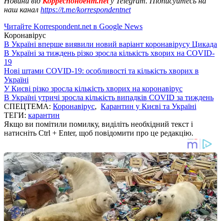
Новини від
Корреспондент.net
у Telegram. Підписуйтесь на
наш канал
https://t.me/korrespondentnet
Читайте Korrespondent.net в Google News
Коронавірус
В Україні вперше виявили новий варіант коронавірусу Цикада
В Україні за тиждень різко зросла кількість хворих на COVID-
19
Нові штами COVID-19: особливості та кількість хворих в
Україні
У Києві різко зросла кількість хворих на коронавірус
В Україні утричі зросла кількість випадків COVID за тиждень
СПЕЦТЕМА:
Коронавірус
,
Карантин у Києві та Україні
ТЕГИ:
карантин
Якщо ви помітили помилку, виділіть необхідний текст і
натисніть Ctrl + Enter, щоб повідомити про це редакцію.