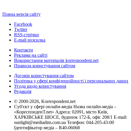
Повна версія сайту
Facebook
Twitter
RSS-стрічки
E-mail розсилка
Контакти
Реклама на сайті
Використання матеріалів korrespondent.net
Правила користування сайтом
Договір користування сайтом
Політика у сфері конфіденційності і персональних даних
Угода щодо користування
Редакція
© 2000-2026, Korrespondent.net
Суб'єкт у сфері онлайн-медіа Назва онлайн-медіа –
«КореспонденТ.net» Адреса: 02091, місто Київ,
ХАРКІВСЬКЕ ШОСЕ, будинок 172-Б, офіс 208/1 E-mail:
sunlight@mediadim.com.ua
Телефон: 044-205-43-00
Ідентифікатор медіа – R40-06068