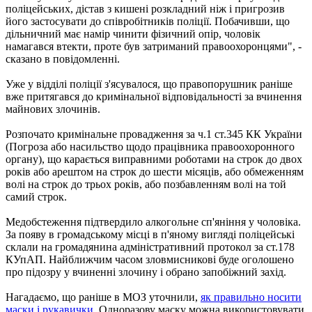
поліцейських, дістав з кишені розкладний ніж і пригрозив
його застосувати до співробітників поліції. Побачивши, що
дільничний має намір чинити фізичний опір, чоловік
намагався втекти, проте був затриманий правоохоронцями", -
сказано в повідомленні.
Уже у відділі поліції з'ясувалося, що правопорушник раніше
вже притягався до кримінальної відповідальності за вчинення
майнових злочинів.
Розпочато кримінальне провадження за ч.1 ст.345 КК України
(Погроза або насильство щодо працівника правоохоронного
органу), що карається виправними роботами на строк до двох
років або арештом на строк до шести місяців, або обмеженням
волі на строк до трьох років, або позбавленням волі на той
самий строк.
Медобстеження підтвердило алкогольне сп'яніння у чоловіка.
За появу в громадському місці в п'яному вигляді поліцейські
склали на громадянина адміністративний протокол за ст.178
КУпАП. Найближчим часом зловмисникові буде оголошено
про підозру у вчиненні злочину і обрано запобіжний захід.
Нагадаємо, що раніше в МОЗ уточнили,
як правильно носити
маски і рукавички
. Одноразову маску можна використовувати