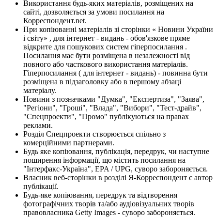
Використання будь-яких матеріалів, розміщених на
сайті, дозволяється за умови посилання на
Корреспондент.net.
При копіюванні матеріалів зі сторінки « Новини України
і світу» , для інтернет - видань - обов'язкове пряме
відкрите для пошукових систем гіперпосилання .
Посилання має бути розміщена в незалежності від
повного або часткового використання матеріалів.
Гіперпосилання ( для інтернет - видань) - повинна бути
розміщена в підзаголовку або в першому абзаці
матеріалу.
Новини з позначками "Думка", "Експертиза", "Заява",
"Регіони", "Гроші", "Влада", "Вибори", "Тест-драйв",
"Спецпроекти", "Промо" публікуються на правах
реклами.
Розділ Спецпроекти створюється спільно з
комерційними партнерами.
Будь яке копіювання, публікація, передрук, чи наступне
поширення інформації, що містить посилання на
"Інтерфакс-Україна", EPA / UPG, суворо забороняється.
Власник веб-сторінки в розділі Я-Корреспондент є автор
публікації.
Будь-яке копіювання, передрук та відтворення
фотографічних творів та/або аудіовізуальних творів
правовласника Getty Images - суворо забороняється.