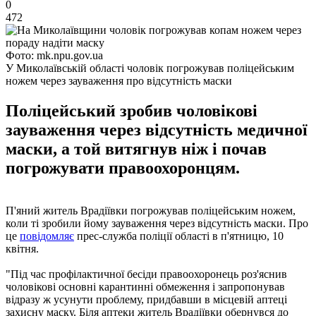
0
472
Фото: mk.npu.gov.ua
У Миколаївській області чоловік погрожував поліцейським
ножем через зауваження про відсутність маски
Поліцейський зробив чоловікові
зауваження через відсутність медичної
маски, а той витягнув ніж і почав
погрожувати правоохоронцям.
П'яний житель Врадіївки погрожував поліцейським ножем,
коли ті зробили йому зауваження через відсутність маски. Про
це
повідомляє
прес-служба поліції області в п'ятницю, 10
квітня.
"Під час профілактичної бесіди правоохоронець роз'яснив
чоловікові основні карантинні обмеження і запропонував
відразу ж усунути проблему, придбавши в місцевій аптеці
захисну маску. Біля аптеки житель Врадіївки обернувся до