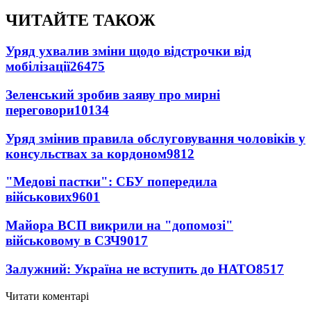
ЧИТАЙТЕ ТАКОЖ
Уряд ухвалив зміни щодо відстрочки від
мобілізації
26475
Зеленський зробив заяву про мирні
переговори
10134
Уряд змінив правила обслуговування чоловіків у
консульствах за кордоном
9812
"Медові пастки": СБУ попередила
військових
9601
Майора ВСП викрили на "допомозі"
військовому в СЗЧ
9017
Залужний: Україна не вступить до НАТО
8517
Читати коментарі