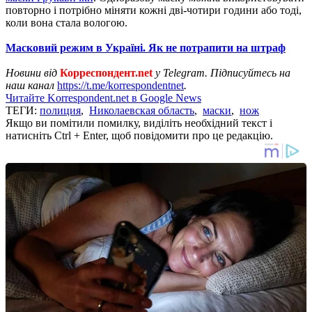
повторно і потрібно міняти кожні дві-чотири години або тоді,
коли вона стала вологою.
Масковий режим в Україні. Як не потрапити на штраф
Новини від
Корреспондент.net
у Telegram. Підписуйтесь на
наш канал
https://t.me/korrespondentnet
.
Читайте Korrespondent.net в Google News
ТЕГИ:
полиция
,
Николаевская область
,
маски
,
нож
Якщо ви помітили помилку, виділіть необхідний текст і
натисніть Ctrl + Enter, щоб повідомити про це редакцію.