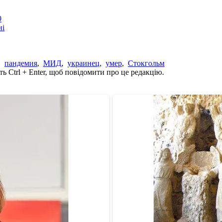
9
ні
,
пандемия
,
МИД
,
украинец
,
умер
,
Стокгольм
ь Ctrl + Enter, щоб повідомити про це редакцію.