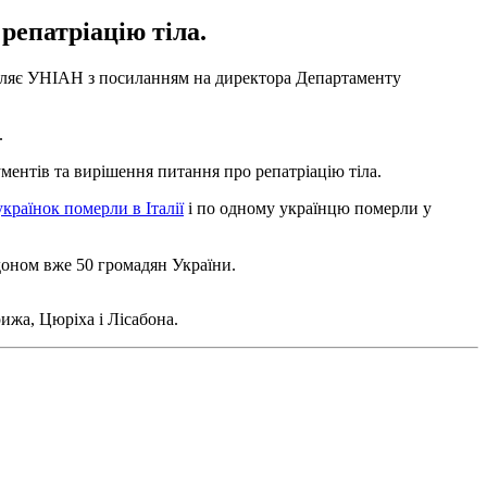
репатріацію тіла.
омляє УНІАН з посиланням на директора Департаменту
.
ментів та вирішення питання про репатріацію тіла.
українок померли в Італії
і по одному українцю померли у
рдоном вже 50 громадян України.
жа, Цюріха і Лісабона.