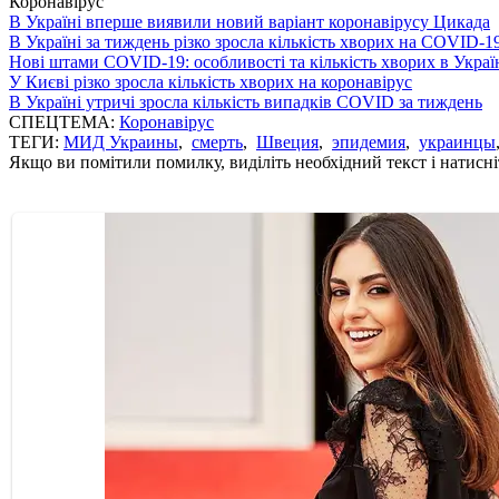
Коронавірус
В Україні вперше виявили новий варіант коронавірусу Цикада
В Україні за тиждень різко зросла кількість хворих на COVID-1
Нові штами COVID-19: особливості та кількість хворих в Украї
У Києві різко зросла кількість хворих на коронавірус
В Україні утричі зросла кількість випадків COVID за тиждень
СПЕЦТЕМА:
Коронавірус
ТЕГИ:
МИД Украины
,
смерть
,
Швеция
,
эпидемия
,
украинцы
Якщо ви помітили помилку, виділіть необхідний текст і натисніт