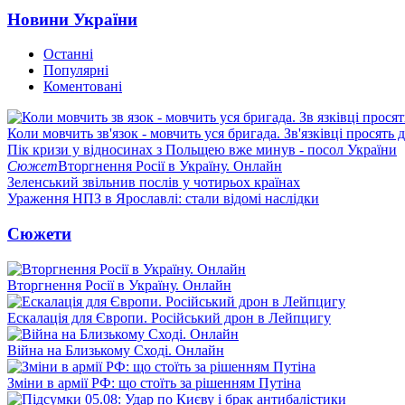
Новини України
Останні
Популярні
Коментовані
Коли мовчить зв'язок - мовчить уся бригада. Зв'язківці просять
Пік кризи у відносинах з Польщею вже минув - посол України
Сюжет
Вторгнення Росії в Україну. Онлайн
Зеленський звільнив послів у чотирьох країнах
Ураження НПЗ в Ярославлі: стали відомі наслідки
Сюжети
Вторгнення Росії в Україну. Онлайн
Ескалація для Європи. Російський дрон в Лейпцигу
Війна на Близькому Сході. Онлайн
Зміни в армії РФ: що стоїть за рішенням Путіна