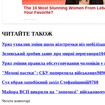
ЧИТАЙТЕ ТАКОЖ
Уряд ухвалив зміни щодо відстрочки від мобілізац
Зеленський зробив заяву про мирні переговори
10
Уряд змінив правила обслуговування чоловіків у
"Медові пастки": СБУ попередила військових
989
Суд обрав запобіжний захід Стефанішиній
9760
Майора ВСП викрили на "допомозі" військовому
Читати коментарі