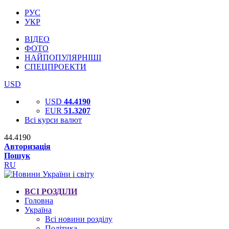
РУС
УКР
ВІДЕО
ФОТО
НАЙПОПУЛЯРНІШІ
СПЕЦПРОЕКТИ
USD
USD
44.4190
EUR
51.3207
Всі курси валют
44.4190
Авторизація
Пошук
RU
ВСІ РОЗДІЛИ
Головна
Україна
Всі новини розділу
Політика