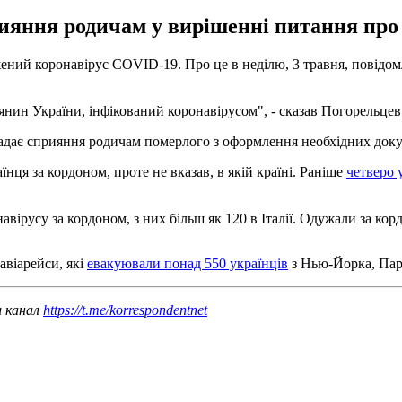
ияння родичам у вирішенні питання про 
жений коронавірус COVID-19. Про це в неділю, 3 травня, повід
янин України, інфікований коронавірусом", - сказав Погорельцев
 надає сприяння родичам померлого з оформлення необхідних доку
ця за кордоном, проте не вказав, в якій країні. Раніше
четверо 
авірусу за кордоном, з них більш як 120 в Італії. Одужали за ко
авіарейси, які
евакуювали понад 550 українців
з Нью-Йорка, Пари
ш канал
https://t.me/korrespondentnet