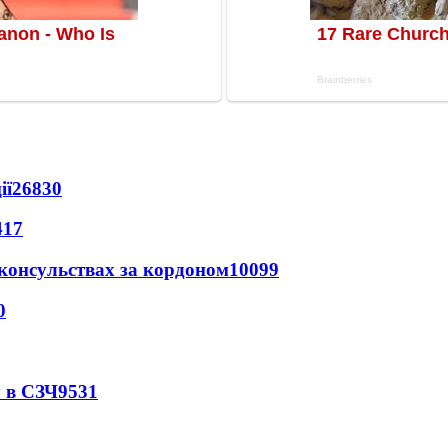
ії
26830
417
 консульствах за кордоном
10099
0
 в СЗЧ
9531