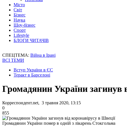
Місто
Світ
Бізнес
Наука
Шоу-бізнес
Спорт
Lifestyle
БЛОГИ ЧИТАЧІВ
СПЕЦТЕМА:
Війна в Ірані
ВСІ ТЕМИ
Вступ України в ЄС
Теракт в Барселоні
Громадянин України загинув в
Корреспондент.net, 3 травня 2020, 13:15
0
855
Громадянин України помер в одній з лікарень Стокгольма