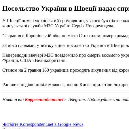
Посольство України в Швеції надає спр
У Швеції помер український громадянин, у якого був підтверд
консульської служби МЗС України Сергія Погорельцева.
"2 травня в Каролінській лікарні міста Стокгольм помер громад
За його словами, у зв'язку з цим посольство України в Швеції
Напередодні ввечері МЗС повідомило про смерть восьмого україн
Франції, США і Великобританії.
Станом на 2 травня 160 українців проходять лікування від корон
Раніше в неділю повідомлялося, що до Києва прилетіли чотири 
Новини від
Корреспондент.net
в Telegram. Підписуйтесь на на
Читайте Korrespondent.net в Google News