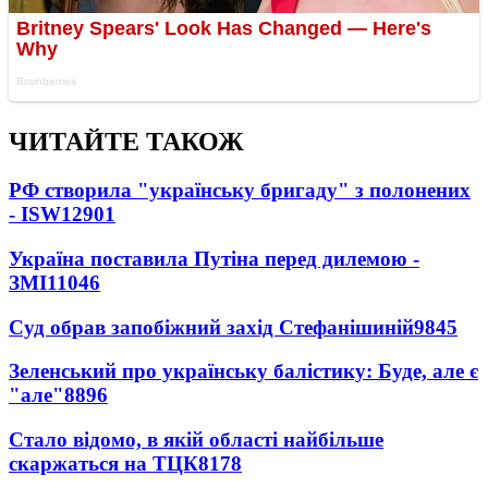
ЧИТАЙТЕ ТАКОЖ
РФ створила "українську бригаду" з полонених
- ISW
12901
Україна поставила Путіна перед дилемою -
ЗМІ
11046
Суд обрав запобіжний захід Стефанішиній
9845
Зеленський про українську балістику: Буде, але є
"але"
8896
Стало відомо, в якій області найбільше
скаржаться на ТЦК
8178