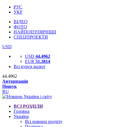
РУС
УКР
ВІДЕО
ФОТО
НАЙПОПУЛЯРНІШІ
СПЕЦПРОЕКТИ
USD
USD
44.4962
EUR
51.3814
Всі курси валют
44.4962
Авторизація
Пошук
RU
ВСІ РОЗДІЛИ
Головна
Україна
Всі новини розділу
Політика