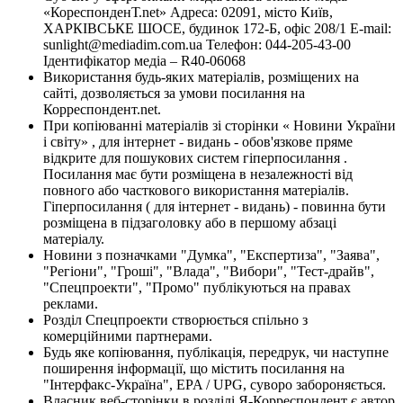
«КореспонденТ.net» Адреса: 02091, місто Київ,
ХАРКІВСЬКЕ ШОСЕ, будинок 172-Б, офіс 208/1 E-mail:
sunlight@mediadim.com.ua
Телефон: 044-205-43-00
Ідентифікатор медіа – R40-06068
Використання будь-яких матеріалів, розміщених на
сайті, дозволяється за умови посилання на
Корреспондент.net.
При копіюванні матеріалів зі сторінки « Новини України
і світу» , для інтернет - видань - обов'язкове пряме
відкрите для пошукових систем гіперпосилання .
Посилання має бути розміщена в незалежності від
повного або часткового використання матеріалів.
Гіперпосилання ( для інтернет - видань) - повинна бути
розміщена в підзаголовку або в першому абзаці
матеріалу.
Новини з позначками "Думка", "Експертиза", "Заява",
"Регіони", "Гроші", "Влада", "Вибори", "Тест-драйв",
"Спецпроекти", "Промо" публікуються на правах
реклами.
Розділ Спецпроекти створюється спільно з
комерційними партнерами.
Будь яке копіювання, публікація, передрук, чи наступне
поширення інформації, що містить посилання на
"Інтерфакс-Україна", EPA / UPG, суворо забороняється.
Власник веб-сторінки в розділі Я-Корреспондент є автор