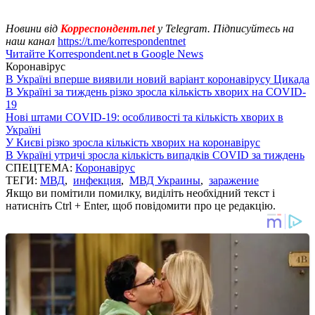
Новини від
Корреспондент.net
у Telegram. Підписуйтесь на
наш канал
https://t.me/korrespondentnet
Читайте Korrespondent.net в Google News
Коронавірус
В Україні вперше виявили новий варіант коронавірусу Цикада
В Україні за тиждень різко зросла кількість хворих на COVID-
19
Нові штами COVID-19: особливості та кількість хворих в
Україні
У Києві різко зросла кількість хворих на коронавірус
В Україні утричі зросла кількість випадків COVID за тиждень
СПЕЦТЕМА:
Коронавірус
ТЕГИ:
МВД
,
инфекция
,
МВД Украины
,
заражение
Якщо ви помітили помилку, виділіть необхідний текст і
натисніть Ctrl + Enter, щоб повідомити про це редакцію.