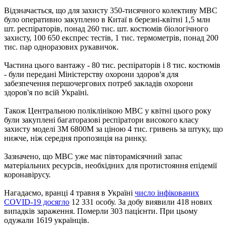
Відзначається, що для захисту 350-тисячного колективу МВС
було оперативно закуплено в Китаї в березні-квітні 1,5 млн
шт. респіраторів, понад 260 тис. шт. костюмів біологічного
захисту, 100 650 експрес тестів, 1 тис. термометрів, понад 200
тис. пар одноразових рукавичок.
Частина цього вантажу - 80 тис. респіраторів і 8 тис. костюмів
- були передані Міністерству охорони здоров'я для
забезпечення першочергових потреб закладів охорони
здоров'я по всій Україні.
Також Центральною поліклінікою МВС у квітні цього року
були закуплені багаторазові респіратори високого класу
захисту моделі 3М 6800М за ціною 4 тис. гривень за штуку, що
нижче, ніж середня пропозиція на ринку.
Зазначено, що МВС уже має півторамісячний запас
матеріальних ресурсів, необхідних для протистояння епідемії
коронавірусу.
Нагадаємо, вранці 4 травня в Україні
число інфікованих
COVID-19 досягло
12 331 особу. За добу виявили 418 нових
випадків зараження. Померли 303 пацієнти. При цьому
одужали 1619 українців.