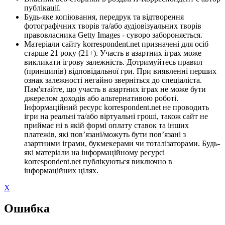
публікації.
Будь-яке копіювання, передрук та відтворення
фотографічних творів та/або аудіовізуальних творів
правовласника Getty Images - суворо забороняється.
Матеріали сайту korrespondent.net призначені для осіб
старше 21 року (21+). Участь в азартних іграх може
викликати ігрову залежність. Дотримуйтесь правил
(принципів) відповідальної гри. При виявленні перших
ознак залежності негайно зверніться до спеціаліста.
Пам'ятайте, що участь в азартних іграх не може бути
джерелом доходів або альтернативою роботі.
Інформаційний ресурс korrespondent.net не проводить
ігри на реальні та/або віртуальні гроші, також сайт не
приймає ні в якій формі оплату ставок та інших
платежів, які пов’язані/можуть бути пов’язані з
азартними іграми, букмекерами чи тоталізаторами. Будь-
які матеріали на інформаційному ресурсі
korrespondent.net публікуються виключно в
інформаційних цілях.
X
Ошибка