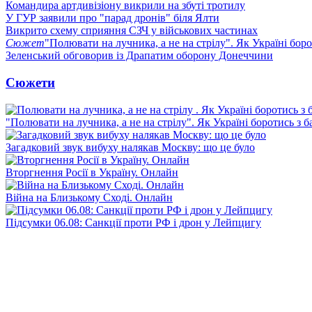
Командира артдивізіону викрили на збуті тротилу
У ГУР заявили про "парад дронів" біля Ялти
Викрито схему сприяння СЗЧ у військових частинах
Сюжет
"Полювати на лучника, а не на стрілу". Як Україні бор
Зеленський обговорив із Драпатим оборону Донеччини
Сюжети
"Полювати на лучника, а не на стрілу". Як Україні боротись з 
Загадковий звук вибуху налякав Москву: що це було
Вторгнення Росії в Україну. Онлайн
Війна на Близькому Сході. Онлайн
Підсумки 06.08: Санкції проти РФ і дрон у Лейпцигу