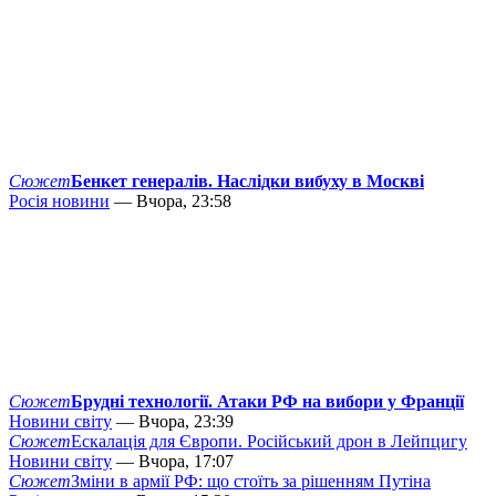
Сюжет
Бенкет генералів. Наслідки вибуху в Москві
Росія новини
— Вчора, 23:58
Сюжет
Брудні технології. Атаки РФ на вибори у Франції
Новини світу
— Вчора, 23:39
Сюжет
Ескалація для Європи. Російський дрон в Лейпцигу
Новини світу
— Вчора, 17:07
Сюжет
Зміни в армії РФ: що стоїть за рішенням Путіна