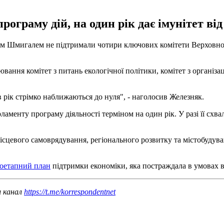
рограму дій, на один рік дає імунітет від
ом Шмигалем не підтримали чотири ключових комітети Верховної Р
ння комітет з питань екологічної політики, комітет з організаці
 рік стрімко наближаються до нуля", - наголосив Железняк.
арламенту програму діяльності терміном на один рік. У разі її с
місцевого самоврядування, регіонального розвитку та містобудув
поетапний план
підтримки економіки, яка постраждала в умовах 
ш канал
https://t.me/korrespondentnet