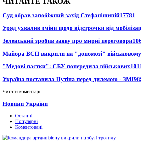
ЧИТАЙТЕ ТАКОЖ
Суд обрав запобіжний захід Стефанішиній
17781
Уряд ухвалив зміни щодо відстрочки від мобілізац
Зеленський зробив заяву про мирні переговори
10
Майора ВСП викрили на "допомозі" військовому
"Медові пастки": СБУ попередила військових
101
Україна поставила Путіна перед дилемою - ЗМІ
98
Читати коментарі
Новини України
Останні
Популярні
Коментовані