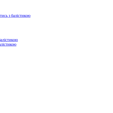
отись з балістикою
балістикою