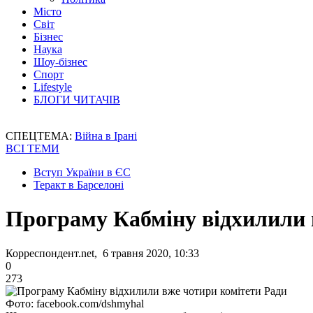
Місто
Світ
Бізнес
Наука
Шоу-бізнес
Спорт
Lifestyle
БЛОГИ ЧИТАЧІВ
СПЕЦТЕМА:
Війна в Ірані
ВСІ ТЕМИ
Вступ України в ЄС
Теракт в Барселоні
Програму Кабміну відхилили 
Корреспондент.net, 6 травня 2020, 10:33
0
273
Фото: facebook.com/dshmyhal