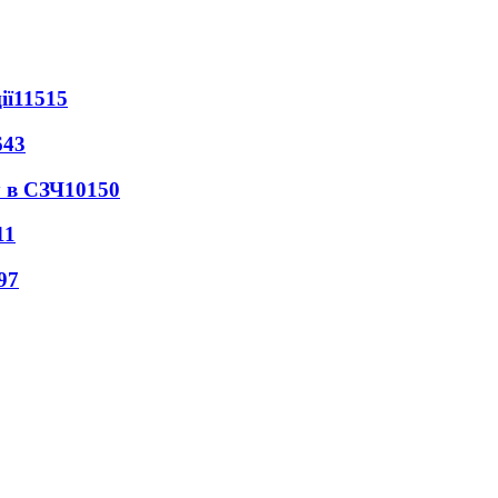
ії
11515
643
 в СЗЧ
10150
11
97