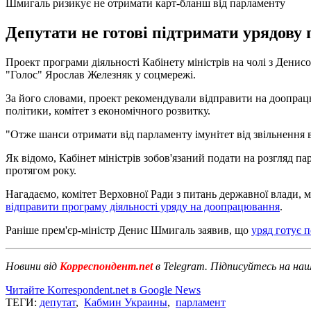
Шмигаль ризикує не отримати карт-бланш від парламенту
Депутати не готові підтримати урядову п
Проект програми діяльності Кабінету міністрів на чолі з Денис
"Голос" Ярослав Железняк у соцмережі.
За його словами, проект рекомендували відправити на доопрацюва
політики, комітет з економічного розвитку.
"Отже шанси отримати від парламенту імунітет від звільнення в
Як відомо, Кабінет міністрів зобов'язаний подати на розгляд п
протягом року.
Нагадаємо, комітет Верховної Ради з питань державної влади, 
відправити програму діяльності уряду на доопрацювання
.
Раніше прем'єр-міністр Денис Шмигаль заявив, що
уряд готує 
Новини від
Корреспондент.net
в Telegram. Підписуйтесь на на
Читайте Korrespondent.net в Google News
ТЕГИ:
депутат
,
Кабмин Украины
,
парламент