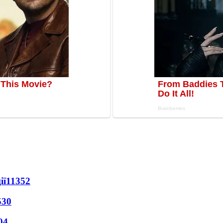
ії
11352
530
04