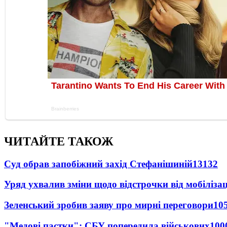
ЧИТАЙТЕ ТАКОЖ
Суд обрав запобіжний захід Стефанішиній
13132
Уряд ухвалив зміни щодо відстрочки від мобілізац
Зеленський зробив заяву про мирні переговори
10
"Медові пастки": СБУ попередила військових
100