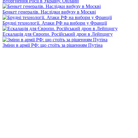
Вторгнення Росії в Україну. Онлайн
Бенкет генералів. Наслідки вибуху в Москві
Брудні технології. Атаки РФ на вибори у Франції
Ескалація для Європи. Російський дрон в Лейпцигу
Зміни в армії РФ: що стоїть за рішенням Путіна