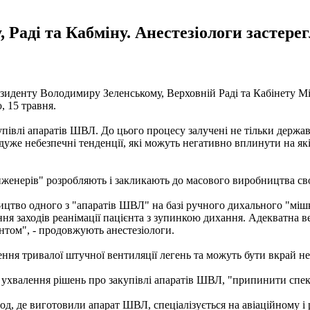
 Раді та Кабміну. Анестезіологи застере
езиденту Володимиру Зеленському, Верховній Раді та Кабінету М
, 15 травня.
упівлі апаратів ШВЛ. До цього процесу залучені не тільки держав
ся дуже небезпечні тенденції, які можуть негативно вплинути на 
"інженерів" розробляють і закликають до масового виробництва с
ицтво одного з "апаратів ШВЛ" на базі ручного дихального "мішк
я заходів реанімації пацієнта з зупинкою дихання. Адекватна в
єнтом", - продовжують анестезіологи.
ння тривалої штучної вентиляції легень та можуть бути вкрай н
 ухвалення рішень про закупівлі апаратів ШВЛ, "припинити спекул
вод, де виготовили апарат ШВЛ, спеціалізується на авіаційному і