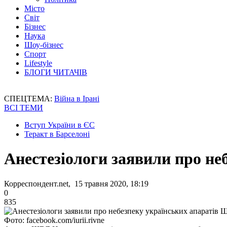
Місто
Світ
Бізнес
Наука
Шоу-бізнес
Спорт
Lifestyle
БЛОГИ ЧИТАЧІВ
СПЕЦТЕМА:
Війна в Ірані
ВСІ ТЕМИ
Вступ України в ЄС
Теракт в Барселоні
Анестезіологи заявили про н
Корреспондент.net, 15 травня 2020, 18:19
0
835
Фото: facebook.com/iurii.rivne