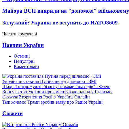
Майора ВСП викрили на "допомозі" військовому
Залужний: Україна не вступить до НАТО
8609
Читати коментарі
Новини України
Останні
Популярні
Коментовані
Україна поставила Путіна перед дилемою - ЗМІ
Шахраї погрожують бізнесу атаками "шахедів" - Флеш
Консульство України прокоментувало напад у Гданську
Сюжет
Вторгнення Росії в Україну. Онлайн
Теж хочемо: Трамп зробив заяву про Patriot Україні
Сюжети