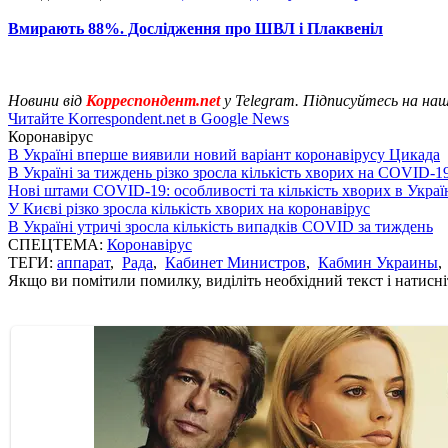
Вмирають 88%. Дослідження про ШВЛ і Плаквеніл
Новини від
Корреспондент.net
у Telegram. Підписуйтесь на на
Читайте Korrespondent.net в Google News
Коронавірус
В Україні вперше виявили новий варіант коронавірусу Цикада
В Україні за тиждень різко зросла кількість хворих на COVID-1
Нові штами COVID-19: особливості та кількість хворих в Украї
У Києві різко зросла кількість хворих на коронавірус
В Україні утричі зросла кількість випадків COVID за тиждень
СПЕЦТЕМА:
Коронавірус
ТЕГИ:
аппарат
,
Рада
,
Кабинет Министров
,
Кабмин Украины
Якщо ви помітили помилку, виділіть необхідний текст і натисніт