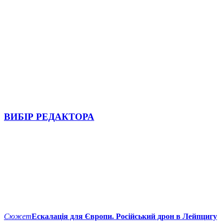
ВИБІР РЕДАКТОРА
Сюжет
Ескалація для Європи. Російський дрон в Лейпцигу