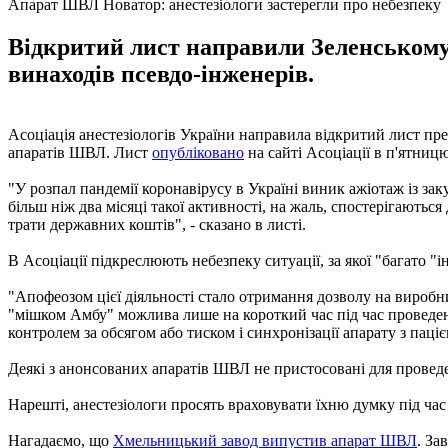
Апарат ШВЛ Новатор: анестезіологи застерегли про небезпеку
Відкритий лист направили Зеленському,
винаходів псевдо-інженерів.
Асоціація анестезіологів України направила відкритий лист пр
апаратів ШВЛ. Лист
опубліковано
на сайті Асоціації в п'ятницю
"У розпал пандемії коронавірусу в Україні виник ажіотаж із зак
більш ніж два місяці такої активності, на жаль, спостерігають
трати державних коштів", - сказано в листі.
В Асоціації підкреслюють небезпеку ситуації, за якої "багато 
"Апофеозом цієї діяльності стало отримання дозволу на виробн
"мішком Амбу" можлива лише на короткий час під час проведенн
контролем за обсягом або тиском і синхронізації апарату з паці
Деякі з анонсованих апаратів ШВЛ не пристосовані для проведе
Нарешті, анестезіологи просять враховувати їхню думку під час
Нагадаємо, що
Хмельницький завод випустив апарат ШВЛ
. За