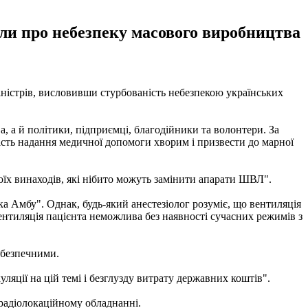
гли про небезпеку масового виробництва
іністрів, висловивши стурбованість небезпекою українських
а, а й політики, підприємці, благодійники та волонтери. За
якість надання медичної допомоги хворим і призвести до марної
воїх винаходів, які нібито можуть замінити апарати ШВЛ".
а Амбу". Однак, будь-який анестезіолог розуміє, що вентиляція
ентиляція пацієнта неможлива без наявності сучасних режимів з
ебезпечними.
яції на цій темі і безглузду витрату державних коштів".
 радіолокаційному обладнанні.