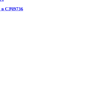
 в СЗЧ
9736