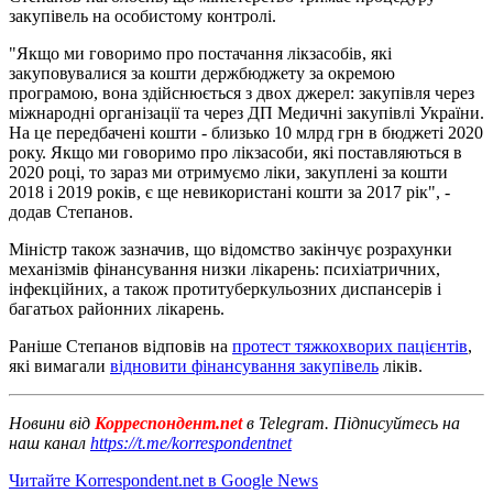
закупівель на особистому контролі.
"Якщо ми говоримо про постачання лікзасобів, які
закуповувалися за кошти держбюджету за окремою
програмою, вона здійснюється з двох джерел: закупівля через
міжнародні організації та через ДП Медичні закупівлі України.
На це передбачені кошти - близько 10 млрд грн в бюджеті 2020
року. Якщо ми говоримо про лікзасоби, які поставляються в
2020 році, то зараз ми отримуємо ліки, закуплені за кошти
2018 і 2019 років, є ще невикористані кошти за 2017 рік", -
додав Степанов.
Міністр також зазначив, що відомство закінчує розрахунки
механізмів фінансування низки лікарень: психіатричних,
інфекційних, а також протитуберкульозних диспансерів і
багатьох районних лікарень.
Раніше Степанов відповів на
протест тяжкохворих пацієнтів
,
які вимагали
відновити фінансування закупівель
ліків.
Новини від
Корреспондент.net
в Telegram. Підписуйтесь на
наш канал
https://t.me/korrespondentnet
Читайте Korrespondent.net в Google News