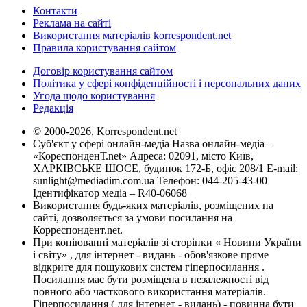
Контакти
Реклама на сайті
Використання матеріалів korrespondent.net
Правила користування сайтом
Договір користування сайтом
Політика у сфері конфіденційності і персональних даних
Угода щодо користування
Редакція
© 2000-2026, Korrespondent.net
Суб'єкт у сфері онлайн-медіа Назва онлайн-медіа –
«КореспонденТ.net» Адреса: 02091, місто Київ,
ХАРКІВСЬКЕ ШОСЕ, будинок 172-Б, офіс 208/1 E-mail:
sunlight@mediadim.com.ua
Телефон: 044-205-43-00
Ідентифікатор медіа – R40-06068
Використання будь-яких матеріалів, розміщених на
сайті, дозволяється за умови посилання на
Корреспондент.net.
При копіюванні матеріалів зі сторінки « Новини України
і світу» , для інтернет - видань - обов'язкове пряме
відкрите для пошукових систем гіперпосилання .
Посилання має бути розміщена в незалежності від
повного або часткового використання матеріалів.
Гіперпосилання ( для інтернет - видань) - повинна бути