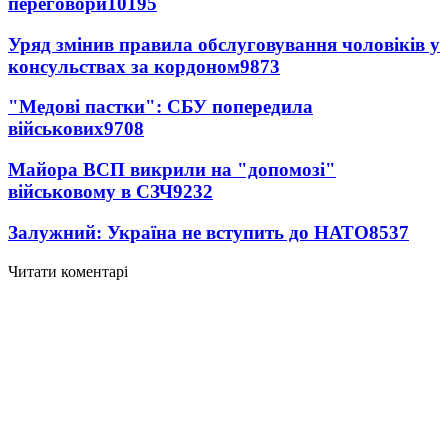
переговори
10195
Уряд змінив правила обслуговування чоловіків у
консульствах за кордоном
9873
"Медові пастки": СБУ попередила
військових
9708
Майора ВСП викрили на "допомозі"
військовому в СЗЧ
9232
Залужний: Україна не вступить до НАТО
8537
Читати коментарі