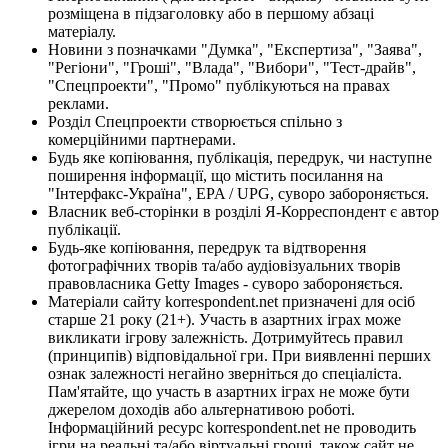
розміщена в підзаголовку або в першому абзаці
матеріалу.
Новини з позначками "Думка", "Експертиза", "Заява",
"Регіони", "Гроші", "Влада", "Вибори", "Тест-драйв",
"Спецпроекти", "Промо" публікуються на правах
реклами.
Розділ Спецпроекти створюється спільно з
комерційними партнерами.
Будь яке копіювання, публікація, передрук, чи наступне
поширення інформації, що містить посилання на
"Інтерфакс-Україна", EPA / UPG, суворо забороняється.
Власник веб-сторінки в розділі Я-Корреспондент є автор
публікації.
Будь-яке копіювання, передрук та відтворення
фотографічних творів та/або аудіовізуальних творів
правовласника Getty Images - суворо забороняється.
Матеріали сайту korrespondent.net призначені для осіб
старше 21 року (21+). Участь в азартних іграх може
викликати ігрову залежність. Дотримуйтесь правил
(принципів) відповідальної гри. При виявленні перших
ознак залежності негайно зверніться до спеціаліста.
Пам'ятайте, що участь в азартних іграх не може бути
джерелом доходів або альтернативою роботі.
Інформаційний ресурс korrespondent.net не проводить
ігри на реальні та/або віртуальні гроші, також сайт не