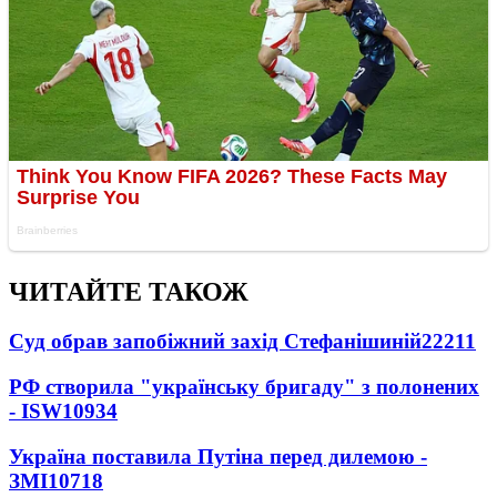
ЧИТАЙТЕ ТАКОЖ
Суд обрав запобіжний захід Стефанішиній
22211
РФ створила "українську бригаду" з полонених
- ISW
10934
Україна поставила Путіна перед дилемою -
ЗМІ
10718