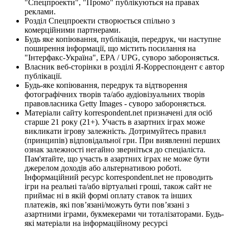
"Спецпроекти", "Промо" публікуються на правах
реклами.
Розділ Спецпроекти створюється спільно з
комерційними партнерами.
Будь яке копіювання, публікація, передрук, чи наступне
поширення інформації, що містить посилання на
"Інтерфакс-Україна", EPA / UPG, суворо забороняється.
Власник веб-сторінки в розділі Я-Корреспондент є автор
публікації.
Будь-яке копіювання, передрук та відтворення
фотографічних творів та/або аудіовізуальних творів
правовласника Getty Images - суворо забороняється.
Матеріали сайту korrespondent.net призначені для осіб
старше 21 року (21+). Участь в азартних іграх може
викликати ігрову залежність. Дотримуйтесь правил
(принципів) відповідальної гри. При виявленні перших
ознак залежності негайно зверніться до спеціаліста.
Пам'ятайте, що участь в азартних іграх не може бути
джерелом доходів або альтернативою роботі.
Інформаційний ресурс korrespondent.net не проводить
ігри на реальні та/або віртуальні гроші, також сайт не
приймає ні в якій формі оплату ставок та інших
платежів, які пов’язані/можуть бути пов’язані з
азартними іграми, букмекерами чи тоталізаторами. Будь-
які матеріали на інформаційному ресурсі