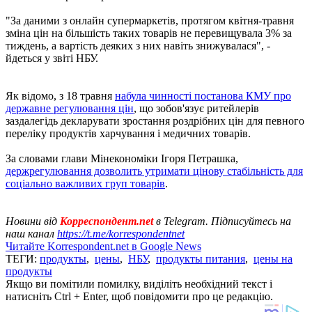
"За даними з онлайн супермаркетів, протягом квітня-травня
зміна цін на більшість таких товарів не перевищувала 3% за
тиждень, а вартість деяких з них навіть знижувалася", -
йдеться у звіті НБУ.
Як відомо, з 18 травня
набула чинності постанова КМУ про
державне регулювання цін
, що зобов'язує ритейлерів
заздалегідь декларувати зростання роздрібних цін для певного
переліку продуктів харчування і медичних товарів.
За словами глави Мінекономіки Ігоря Петрашка,
держрегулювання дозволить утримати цінову стабільність для
соціально важливих груп товарів
.
Новини від
Корреспондент.net
в Telegram. Підписуйтесь на
наш канал
https://t.me/korrespondentnet
Читайте Korrespondent.net в Google News
ТЕГИ:
продукты
,
цены
,
НБУ
,
продукты питания
,
цены на
продукты
Якщо ви помітили помилку, виділіть необхідний текст і
натисніть Ctrl + Enter, щоб повідомити про це редакцію.