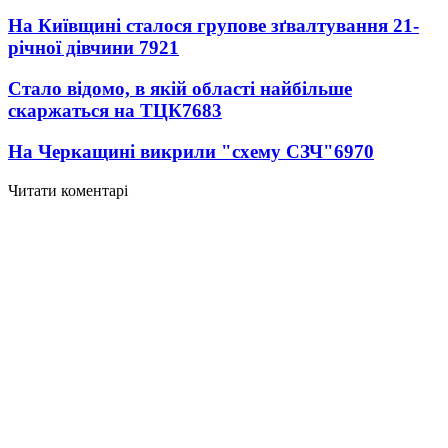
На Київщині сталося групове зґвалтування 21-
річної дівчини
7921
Стало відомо, в якій області найбільше
скаржаться на ТЦК
7683
На Черкащині викрили "схему СЗЧ"
6970
Читати коментарі