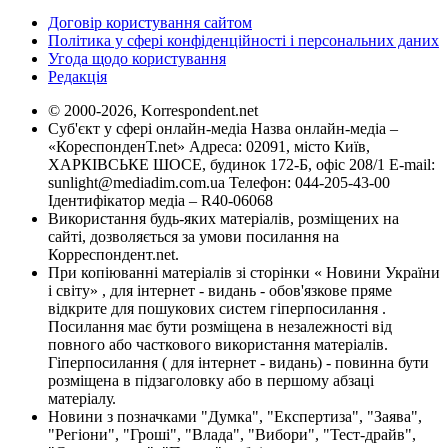
Договір користування сайтом
Політика у сфері конфіденційності і персональних даних
Угода щодо користування
Редакція
© 2000-2026, Korrespondent.net
Суб'єкт у сфері онлайн-медіа Назва онлайн-медіа –
«КореспонденТ.net» Адреса: 02091, місто Київ,
ХАРКІВСЬКЕ ШОСЕ, будинок 172-Б, офіс 208/1 E-mail:
sunlight@mediadim.com.ua
Телефон: 044-205-43-00
Ідентифікатор медіа – R40-06068
Використання будь-яких матеріалів, розміщених на
сайті, дозволяється за умови посилання на
Корреспондент.net.
При копіюванні матеріалів зі сторінки « Новини України
і світу» , для інтернет - видань - обов'язкове пряме
відкрите для пошукових систем гіперпосилання .
Посилання має бути розміщена в незалежності від
повного або часткового використання матеріалів.
Гіперпосилання ( для інтернет - видань) - повинна бути
розміщена в підзаголовку або в першому абзаці
матеріалу.
Новини з позначками "Думка", "Експертиза", "Заява",
"Регіони", "Гроші", "Влада", "Вибори", "Тест-драйв",