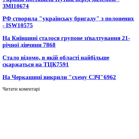
ЗМІ
10674
РФ створила "українську бригаду" з полонених
- ISW
10575
На Київщині сталося групове зґвалтування 21-
річної дівчини
7868
Стало відомо, в якій області найбільше
скаржаться на ТЦК
7591
На Черкащині викрили "схему СЗЧ"
6962
Читати коментарі