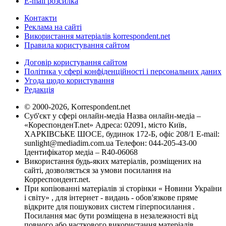
E-mail розсилка
Контакти
Реклама на сайті
Використання матеріалів korrespondent.net
Правила користування сайтом
Договір користування сайтом
Політика у сфері конфіденційності і персональних даних
Угода щодо користування
Редакція
© 2000-2026, Korrespondent.net
Суб'єкт у сфері онлайн-медіа Назва онлайн-медіа –
«КореспонденТ.net» Адреса: 02091, місто Київ,
ХАРКІВСЬКЕ ШОСЕ, будинок 172-Б, офіс 208/1 E-mail:
sunlight@mediadim.com.ua
Телефон: 044-205-43-00
Ідентифікатор медіа – R40-06068
Використання будь-яких матеріалів, розміщених на
сайті, дозволяється за умови посилання на
Корреспондент.net.
При копіюванні матеріалів зі сторінки « Новини України
і світу» , для інтернет - видань - обов'язкове пряме
відкрите для пошукових систем гіперпосилання .
Посилання має бути розміщена в незалежності від
повного або часткового використання матеріалів.