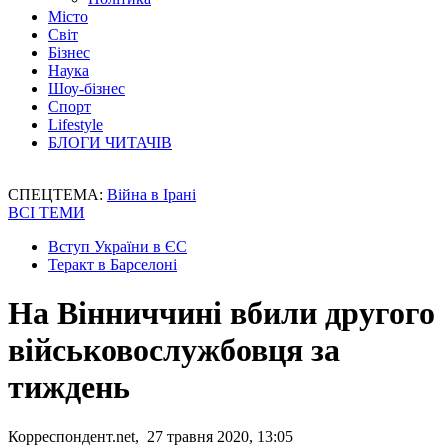
Місто
Світ
Бізнес
Наука
Шоу-бізнес
Спорт
Lifestyle
БЛОГИ ЧИТАЧІВ
СПЕЦТЕМА:
Війна в Ірані
ВСІ ТЕМИ
Вступ України в ЄС
Теракт в Барселоні
На Вінниччині вбили другого
військовослужбовця за
тиждень
Корреспондент.net, 27 травня 2020, 13:05