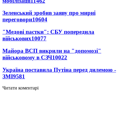
мобілізації
11462
Зеленський зробив заяву про мирні
переговори
10604
"Медові пастки": СБУ попередила
військових
10077
Майора ВСП викрили на "допомозі"
військовому в СЗЧ
10022
Україна поставила Путіна перед дилемою -
ЗМІ
9581
Читати коментарі