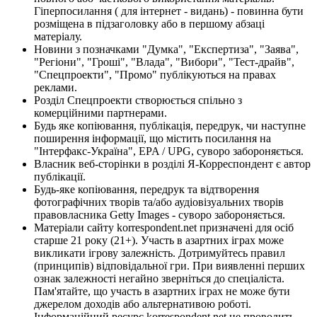
Гіперпосилання ( для інтернет - видань) - повинна бути
розміщена в підзаголовку або в першому абзаці
матеріалу.
Новини з позначками "Думка", "Експертиза", "Заява",
"Регіони", "Гроші", "Влада", "Вибори", "Тест-драйв",
"Спецпроекти", "Промо" публікуються на правах
реклами.
Розділ Спецпроекти створюється спільно з
комерційними партнерами.
Будь яке копіювання, публікація, передрук, чи наступне
поширення інформації, що містить посилання на
"Інтерфакс-Україна", EPA / UPG, суворо забороняється.
Власник веб-сторінки в розділі Я-Корреспондент є автор
публікації.
Будь-яке копіювання, передрук та відтворення
фотографічних творів та/або аудіовізуальних творів
правовласника Getty Images - суворо забороняється.
Матеріали сайту korrespondent.net призначені для осіб
старше 21 року (21+). Участь в азартних іграх може
викликати ігрову залежність. Дотримуйтесь правил
(принципів) відповідальної гри. При виявленні перших
ознак залежності негайно зверніться до спеціаліста.
Пам'ятайте, що участь в азартних іграх не може бути
джерелом доходів або альтернативою роботі.
Інформаційний ресурс korrespondent.net не проводить