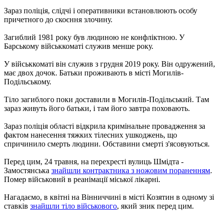
Зараз поліція, слідчі і оперативники встановлюють особу
причетного до скоєння злочину.
Загиблий 1981 року був людиною не конфліктною. У
Барському військкоматі служив менше року.
У військкоматі він служив з грудня 2019 року. Він одружений,
має двох дочок. Батьки проживають в місті Могилів-
Подільському.
Тіло загиблого поки доставили в Могилів-Подільський. Там
зараз живуть його батьки, і там його завтра поховають.
Зараз поліція області відкрила кримінальне провадження за
фактом нанесення тяжких тілесних ушкоджень, що
спричинило смерть людини. Обставини смерті з'ясовуються.
Перед цим, 24 травня, на перехресті вулиць Шмідта -
Замостянська
знайшли контрактника з ножовим пораненням
.
Помер військовий в реанімації міської лікарні.
Нагадаємо, в квітні на Вінниччині в місті Козятин в одному зі
ставків
знайшли тіло військового
, який зник перед цим.