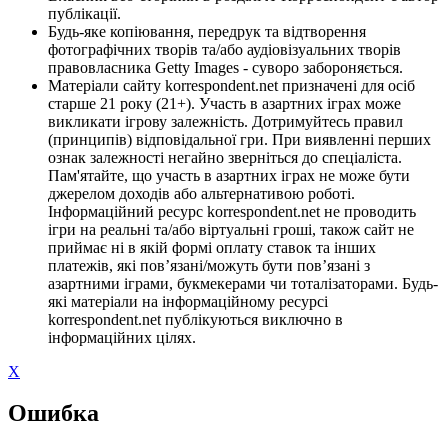
публікації.
Будь-яке копіювання, передрук та відтворення
фотографічних творів та/або аудіовізуальних творів
правовласника Getty Images - суворо забороняється.
Матеріали сайту korrespondent.net призначені для осіб
старше 21 року (21+). Участь в азартних іграх може
викликати ігрову залежність. Дотримуйтесь правил
(принципів) відповідальної гри. При виявленні перших
ознак залежності негайно зверніться до спеціаліста.
Пам'ятайте, що участь в азартних іграх не може бути
джерелом доходів або альтернативою роботі.
Інформаційний ресурс korrespondent.net не проводить
ігри на реальні та/або віртуальні гроші, також сайт не
приймає ні в якій формі оплату ставок та інших
платежів, які пов’язані/можуть бути пов’язані з
азартними іграми, букмекерами чи тоталізаторами. Будь-
які матеріали на інформаційному ресурсі
korrespondent.net публікуються виключно в
інформаційних цілях.
X
Ошибка