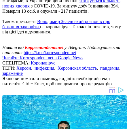
Нагадаємо, в Україні три доби поспіль
знижується кількість
нових хворих
з COVID-19. За минулу добу їх виявили 394.
Померли 13 осіб, а одужали - 217 пацієнтів.
Також президент
Володимир Зеленський розповів про
бажання захворіти
на коронавірус. Також він пояснив, чому
від цієї ідеї відмовилися.
Новини від
Корреспондент.net
у Telegram. Підписуйтесь на
наш канал
https://t.me/korrespondentnet
Читайте Korrespondent.net в Google News
СПЕЦТЕМА:
Коронавірус
ТЕГИ:
Херсон
,
инфекция
,
Херсонская область
,
пандемия
,
заражение
Якщо ви помітили помилку, виділіть необхідний текст і
натисніть Ctrl + Enter, щоб повідомити про це редакцію.