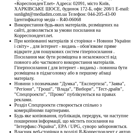
«КореспонденТ.net» Адреса: 02091, місто Київ,
ХАРКІВСЬКЕ ШОСЕ, будинок 172-Б, офіс 208/1 E-mail:
sunlight@mediadim.com.ua
Телефон: 044-205-43-00
Ідентифікатор медіа – R40-06068
Використання будь-яких матеріалів, розміщених на
сайті, дозволяється за умови посилання на
Корреспондент.net.
При копіюванні матеріалів зі сторінки « Новини України
і світу» , для інтернет - видань - обов'язкове пряме
відкрите для пошукових систем гіперпосилання .
Посилання має бути розміщена в незалежності від
повного або часткового використання матеріалів.
Гіперпосилання ( для інтернет - видань) - повинна бути
розміщена в підзаголовку або в першому абзаці
матеріалу.
Новини з позначками "Думка", "Експертиза", "Заява",
"Регіони", "Гроші", "Влада", "Вибори", "Тест-драйв",
"Спецпроекти", "Промо" публікуються на правах
реклами.
Розділ Спецпроекти створюється спільно з
комерційними партнерами.
Будь яке копіювання, публікація, передрук, чи наступне
поширення інформації, що містить посилання на
"Інтерфакс-Україна", EPA / UPG, суворо забороняється.
Власник веб-сторінки в розділі Я-Корреспондент є автор