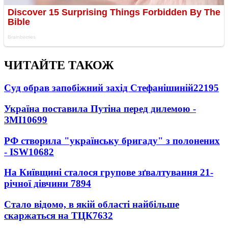
ЧИТАЙТЕ ТАКОЖ
Суд обрав запобіжний захід Стефанішиній
22195
Україна поставила Путіна перед дилемою -
ЗМІ
10699
РФ створила "українську бригаду" з полонених
- ISW
10682
На Київщині сталося групове зґвалтування 21-
річної дівчини
7894
Стало відомо, в якій області найбільше
скаржаться на ТЦК
7632