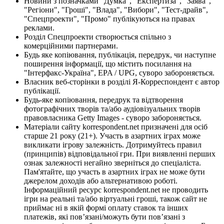
Новини з позначками "Думка", "Експертиза", "Заява",
"Регіони", "Гроші", "Влада", "Вибори", "Тест-драйв",
"Спецпроекти", "Промо" публікуються на правах
реклами.
Розділ Спецпроекти створюється спільно з
комерційними партнерами.
Будь яке копіювання, публікація, передрук, чи наступне
поширення інформації, що містить посилання на
"Інтерфакс-Україна", EPA / UPG, суворо забороняється.
Власник веб-сторінки в розділі Я-Корреспондент є автор
публікації.
Будь-яке копіювання, передрук та відтворення
фотографічних творів та/або аудіовізуальних творів
правовласника Getty Images - суворо забороняється.
Матеріали сайту korrespondent.net призначені для осіб
старше 21 року (21+). Участь в азартних іграх може
викликати ігрову залежність. Дотримуйтесь правил
(принципів) відповідальної гри. При виявленні перших
ознак залежності негайно зверніться до спеціаліста.
Пам'ятайте, що участь в азартних іграх не може бути
джерелом доходів або альтернативою роботі.
Інформаційний ресурс korrespondent.net не проводить
ігри на реальні та/або віртуальні гроші, також сайт не
приймає ні в якій формі оплату ставок та інших
платежів, які пов’язані/можуть бути пов’язані з