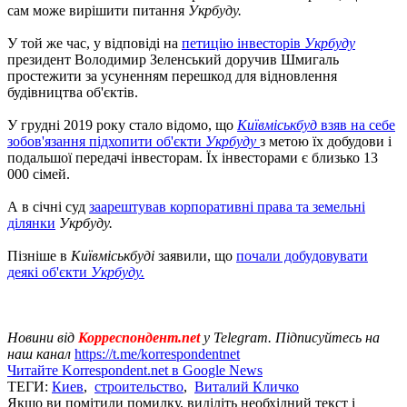
сам може вирішити питання
Укрбуду.
У той же час, у відповіді на
петицію інвесторів
Укрбуду
президент Володимир Зеленський доручив Шмигаль
простежити за усуненням перешкод для відновлення
будівництва об'єктів.
У грудні 2019 року стало відомо, що
Київміськбуд
взяв на себе
зобов'язання підхопити об'єкти
Укрбуду
з метою їх добудови і
подальшої передачі інвесторам. Їх інвесторами є близько 13
000 сімей.
А в січні суд
заарештував корпоративні права та земельні
ділянки
Укрбуду.
Пізніше в
Київміськбуді
заявили, що
почали добудовувати
деякі об'єкти
Укрбуду.
Новини від
Корреспондент.net
у Telegram. Підписуйтесь на
наш канал
https://t.me/korrespondentnet
Читайте Korrespondent.net в Google News
ТЕГИ:
Киев
,
строительство
,
Виталий Кличко
Якщо ви помітили помилку, виділіть необхідний текст і