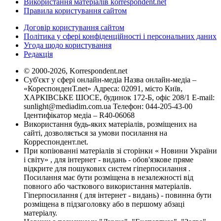
Використання матеріалів korrespondent.net
Правила користування сайтом
Договір користування сайтом
Політика у сфері конфіденційності і персональних даних
Угода щодо користування
Редакція
© 2000-2026, Korrespondent.net
Суб'єкт у сфері онлайн-медіа Назва онлайн-медіа –
«КореспонденТ.net» Адреса: 02091, місто Київ,
ХАРКІВСЬКЕ ШОСЕ, будинок 172-Б, офіс 208/1 E-mail:
sunlight@mediadim.com.ua
Телефон: 044-205-43-00
Ідентифікатор медіа – R40-06068
Використання будь-яких матеріалів, розміщених на
сайті, дозволяється за умови посилання на
Корреспондент.net.
При копіюванні матеріалів зі сторінки « Новини України
і світу» , для інтернет - видань - обов'язкове пряме
відкрите для пошукових систем гіперпосилання .
Посилання має бути розміщена в незалежності від
повного або часткового використання матеріалів.
Гіперпосилання ( для інтернет - видань) - повинна бути
розміщена в підзаголовку або в першому абзаці
матеріалу.