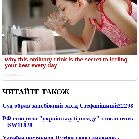
ЧИТАЙТЕ ТАКОЖ
Суд обрав запобіжний захід Стефанішиній
22298
РФ створила "українську бригаду" з полонених
- ISW
11828
Україна поставила Путіна перед дилемою -