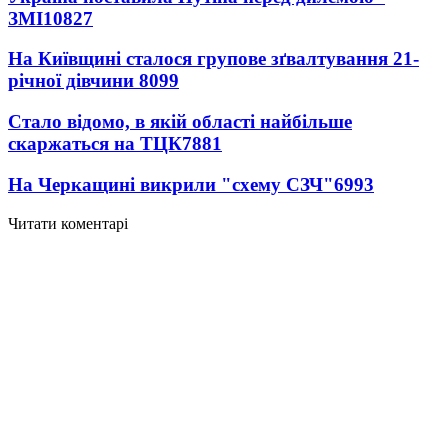
ЗМІ
10827
На Київщині сталося групове зґвалтування 21-
річної дівчини
8099
Стало відомо, в якій області найбільше
скаржаться на ТЦК
7881
На Черкащині викрили "схему СЗЧ"
6993
Читати коментарі