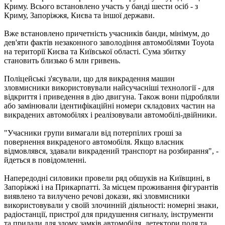
Криму. Всього встановлено участь у банді шести осіб - з
Криму, Запоріжжя, Києва та іншої держави.
Вже встановлено причетність учасників банди, мінімум, до
дев'яти фактів незаконного заволодіння автомобілями Toyota
на території Києва та Київської області. Сума збитку
становить близько 6 млн гривень.
Поліцейські з'ясували, що для викрадення машин
зловмисники використовували найсучасніші технології - для
відкриття і приведення в дію двигуна. Також вони підробляли
або замінювали ідентифікаційні номери складових частин на
викрадених автомобілях і реалізовували автомобілі-двійники.
"Учасники групи вимагали від потерпілих гроші за
повернення викраденого автомобіля. Якщо власник
відмовлявся, здавали викрадений транспорт на розбирання", -
йдеться в повідомленні.
Напередодні силовики провели ряд обшуків на Київщині, в
Запоріжжі і на Прикарпатті. За місцем проживання фігурантів
виявлено та вилучено речові докази, які зловмисники
використовували у своїй злочинній діяльності: номерні знаки,
радіостанції, пристрої для придушення сигналу, інструменти
та прилади для злому замків автомобіля, детектори поля та