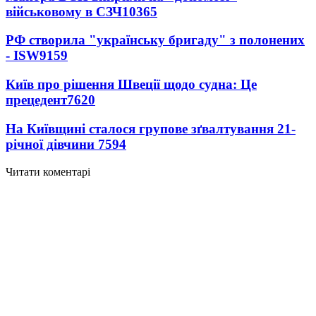
військовому в СЗЧ
10365
РФ створила "українську бригаду" з полонених
- ISW
9159
Київ про рішення Швеції щодо судна: Це
прецедент
7620
На Київщині сталося групове зґвалтування 21-
річної дівчини
7594
Читати коментарі