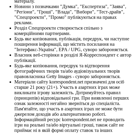
матеріалу.
Новини з позначками "Думка", "Експертиза", "Заява",
"Регіони", "Гроші", "Влада", "Вибори", "Тест-драйв",
"Спецпроекти", "Промо" публікуються на правах
реклами.
Розділ Спецпроекти створюється спільно з
комерційними партнерами.
Будь яке копіювання, публікація, передрук, чи наступне
поширення інформації, що містить посилання на
"Інтерфакс-Україна", EPA / UPG, суворо забороняється.
Власник веб-сторінки в розділі Я-Корреспондент є автор
публікації.
Будь-яке копіювання, передрук та відтворення
фотографічних творів та/або аудіовізуальних творів
правовласника Getty Images - суворо забороняється.
Матеріали сайту korrespondent.net призначені для осіб
старше 21 року (21+). Участь в азартних іграх може
викликати ігрову залежність. Дотримуйтесь правил
(принципів) відповідальної гри. При виявленні перших
ознак залежності негайно зверніться до спеціаліста.
Пам'ятайте, що участь в азартних іграх не може бути
джерелом доходів або альтернативою роботі.
Інформаційний ресурс korrespondent.net не проводить
ігри на реальні та/або віртуальні гроші, також сайт не
приймає ні в якій формі оплату ставок та інших