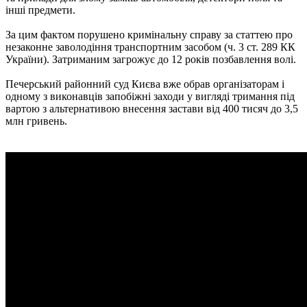
інші предмети.
За цим фактом порушено кримінальну справу за статтею про
незаконне заволодіння транспортним засобом (ч. 3 ст. 289 КК
України). Затриманим загрожує до 12 років позбавлення волі.
Печерський районний суд Києва вже обрав організаторам і
одному з виконавців запобіжні заходи у вигляді тримання під
вартою з альтернативою внесення застави від 400 тисяч до 3,5
млн гривень.