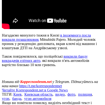
Нагадаємо минулого тижня в Києві
в іноземного посла
викрали позашляховик
Mitsubishi Pajero. Молодий чоловік
проник у резиденцію дипломата, вкрав ключі від машини і
влаштував ДТП на Андріївському узвозі.
Також повідомлялося, що поліцейські
викрили банду
викрадачів елітних авто,
які викрали п'ять автомобілів
вартістю близько 10 млн гривень.
Новини від
Корреспондент.net
у Telegram. Підписуйтесь на
наш канал
https://t.me/korrespondentnet
Читайте Korrespondent.net в Google News
ТЕГИ:
Киев
,
Киевская область
,
видео
,
фото
,
полиция
,
угон
,
банда
,
угон автомобиля
Якщо ви помітили помилку, виділіть необхідний текст і