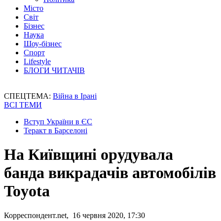
Місто
Світ
Бізнес
Наука
Шоу-бізнес
Спорт
Lifestyle
БЛОГИ ЧИТАЧІВ
СПЕЦТЕМА:
Війна в Ірані
ВСІ ТЕМИ
Вступ України в ЄС
Теракт в Барселоні
На Київщині орудувала
банда викрадачів автомобілів
Toyota
Корреспондент.net, 16 червня 2020, 17:30