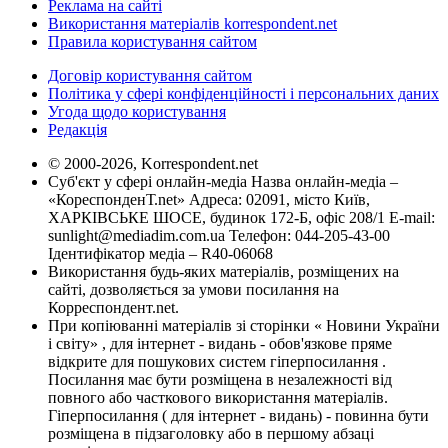
Реклама на сайті
Використання матеріалів korrespondent.net
Правила користування сайтом
Договір користування сайтом
Політика у сфері конфіденційності і персональних даних
Угода щодо користування
Редакція
© 2000-2026, Korrespondent.net
Суб'єкт у сфері онлайн-медіа Назва онлайн-медіа –
«КореспонденТ.net» Адреса: 02091, місто Київ,
ХАРКІВСЬКЕ ШОСЕ, будинок 172-Б, офіс 208/1 E-mail:
sunlight@mediadim.com.ua
Телефон: 044-205-43-00
Ідентифікатор медіа – R40-06068
Використання будь-яких матеріалів, розміщених на
сайті, дозволяється за умови посилання на
Корреспондент.net.
При копіюванні матеріалів зі сторінки « Новини України
і світу» , для інтернет - видань - обов'язкове пряме
відкрите для пошукових систем гіперпосилання .
Посилання має бути розміщена в незалежності від
повного або часткового використання матеріалів.
Гіперпосилання ( для інтернет - видань) - повинна бути
розміщена в підзаголовку або в першому абзаці