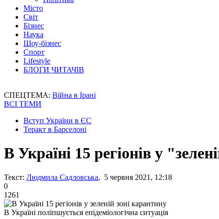
Місто
Світ
Бізнес
Наука
Шоу-бізнес
Спорт
Lifestyle
БЛОГИ ЧИТАЧІВ
СПЕЦТЕМА:
Війна в Ірані
ВСІ ТЕМИ
Вступ України в ЄС
Теракт в Барселоні
В Україні 15 регіонів у "зелен
Текст:
Людмила Садловська
, 5 червня 2021, 12:18
0
1261
В Україні поліпшується епідеміологічна ситуація