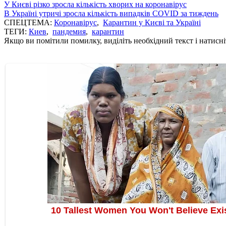
У Києві різко зросла кількість хворих на коронавірус
В Україні утричі зросла кількість випадків COVID за тиждень
СПЕЦТЕМА:
Коронавірус
,
Карантин у Києві та Україні
ТЕГИ:
Киев
,
пандемия
,
карантин
Якщо ви помітили помилку, виділіть необхідний текст і натисніт