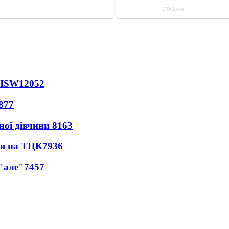
 ISW
12052
877
ної дівчини
8163
ся на ТЦК
7936
 "але"
7457