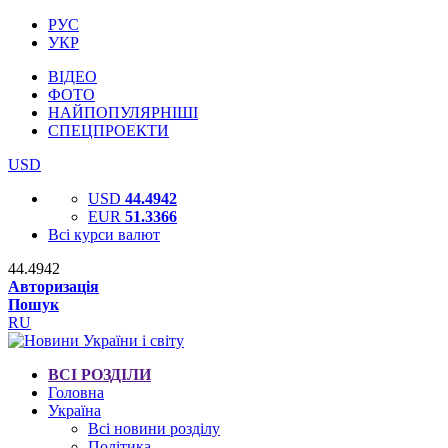
РУС
УКР
ВІДЕО
ФОТО
НАЙПОПУЛЯРНІШІ
СПЕЦПРОЕКТИ
USD
USD
44.4942
EUR
51.3366
Всі курси валют
44.4942
Авторизація
Пошук
RU
ВСІ РОЗДІЛИ
Головна
Україна
Всі новини розділу
Політика