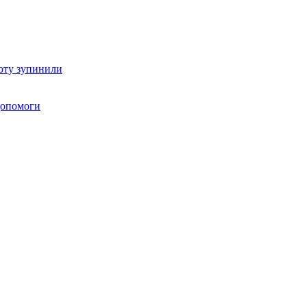
оту зупинили
 допомоги