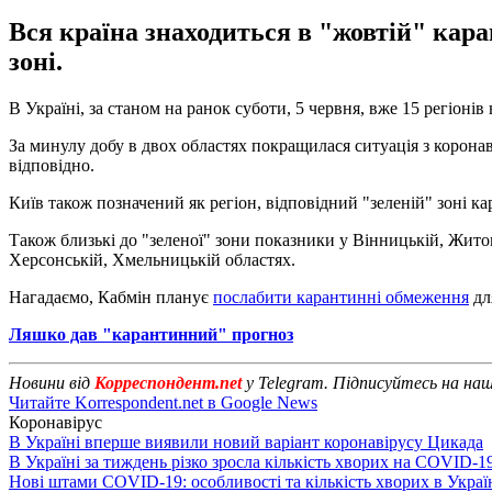
Вся країна знаходиться в "жовтій" каран
зоні.
В Україні, за станом на ранок суботи, 5 червня, вже 15 регіоні
За минулу добу в двох областях покращилася ситуація з коронав
відповідно.
Київ також позначений як регіон, відповідний "зеленій" зоні к
Також близькі до "зеленої" зони показники у Вінницькій, Житом
Херсонській, Хмельницькій областях.
Нагадаємо, Кабмін планує
послабити карантинні обмеження
дл
Ляшко дав "карантинний" прогноз
Новини від
Корреспондент.net
у Telegram. Підписуйтесь на на
Читайте Korrespondent.net в Google News
Коронавірус
В Україні вперше виявили новий варіант коронавірусу Цикада
В Україні за тиждень різко зросла кількість хворих на COVID-1
Нові штами COVID-19: особливості та кількість хворих в Украї