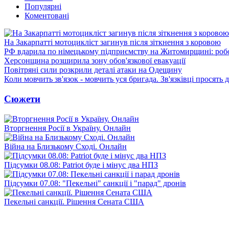
Популярні
Коментовані
На Закарпатті мотоцикліст загинув після зіткнення з коровою
РФ вдарила по німецькому підприємству на Житомирщині: роб
Херсонщина розширила зону обов'язкової евакуації
Повітряні сили розкрили деталі атаки на Одещину
Коли мовчить зв'язок - мовчить уся бригада. Зв'язківці просять
Сюжети
Вторгнення Росії в Україну. Онлайн
Війна на Близькому Сході. Онлайн
Підсумки 08.08: Patriot буде і мінус два НПЗ
Підсумки 07.08: "Пекельні" санкції і "парад" дронів
Пекельні санкції. Рішення Сената США