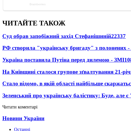
ЧИТАЙТЕ ТАКОЖ
Суд обрав запобіжний захід Стефанішиній
22337
РФ створила "українську бригаду" з полонених -
Україна поставила Путіна перед дилемою - ЗМІ
10
На Київщині сталося групове зґвалтування 21-річ
Стало відомо, в якій області найбільше скаржать
Зеленський про українську балістику: Буде, але є
Читати коментарі
Новини України
Останні