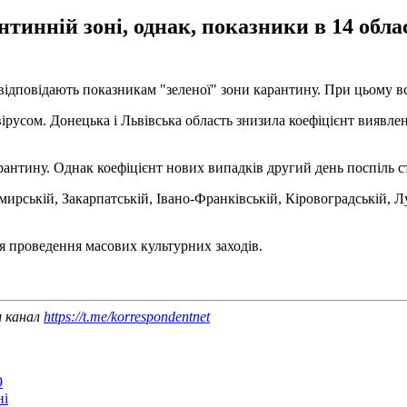
тинній зоні, однак, показники в 14 обла
в відповідають показникам "зеленої" зони карантину. При цьому вс
ірусом. Донецька і Львівська область знизила коефіцієнт виявле
арантину. Однак коефіцієнт нових випадків другий день поспіль 
ирській, Закарпатській, Івано-Франківській, Кіровоградській, Лу
я проведення масових культурних заходів.
ш канал
https://t.me/korrespondentnet
9
ні